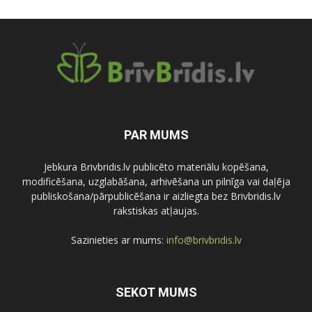
PAR MUMS
Jebkura Brivbridis.lv publicēto materiālu kopēšana,
modificēšana, uzglabāšana, arhivēšana un pilnīga vai daļēja
publiskošana/pārpublicēšana ir aizliegta bez Brivbridis.lv
rakstiskas atļaujas.
Sazinieties ar mums:
info@brivbridis.lv
SEKOT MUMS