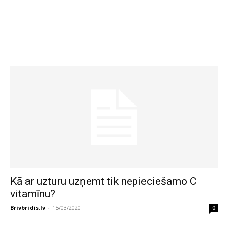
Kā ar uzturu uzņemt tik nepieciešamo C
vitamīnu?
Brivbridis.lv
-
15/03/2020
0