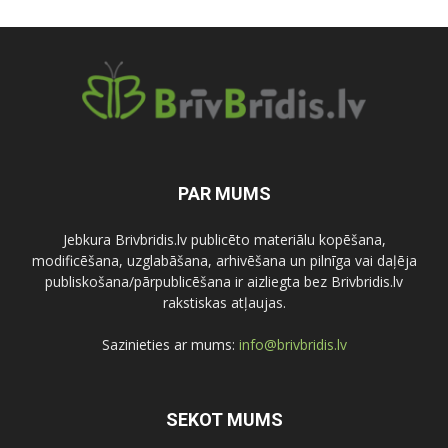
PAR MUMS
Jebkura Brivbridis.lv publicēto materiālu kopēšana,
modificēšana, uzglabāšana, arhivēšana un pilnīga vai daļēja
publiskošana/pārpublicēšana ir aizliegta bez Brivbridis.lv
rakstiskas atļaujas.
Sazinieties ar mums:
info@brivbridis.lv
SEKOT MUMS