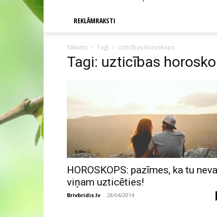
REKLĀMRAKSTI
Sākums
Tagi
Uzticības horoskops
Tagi: uzticības horosk
HOROSKOPS: pazīmes, ka tu neva
viņam uzticēties!
Brivbridis.lv
-
28/04/2014