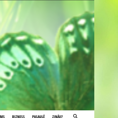
UMS
BIZNESS
PASAULĒ
ZINĀJI?