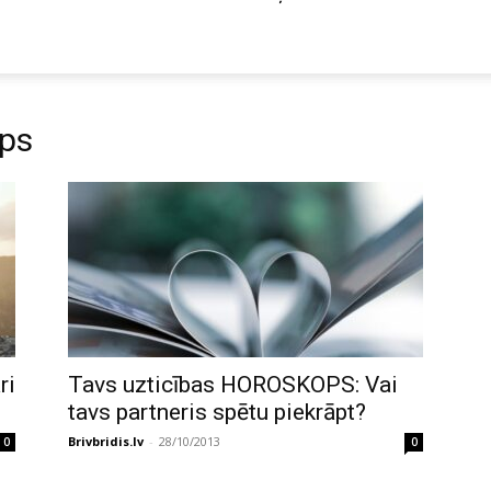
ops
ri
Tavs uzticības HOROSKOPS: Vai
tavs partneris spētu piekrāpt?
Brivbridis.lv
-
28/10/2013
0
0