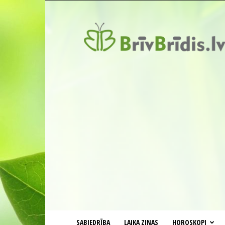
BrīvBrīdis.lv
SABIEDRĪBA
LAIKA ZIŅAS
HOROSKOPI