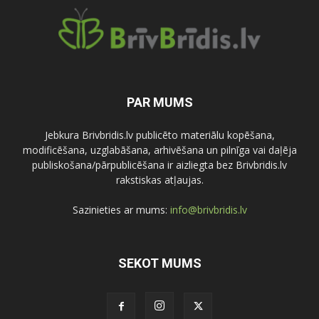
PAR MUMS
Jebkura Brivbridis.lv publicēto materiālu kopēšana,
modificēšana, uzglabāšana, arhivēšana un pilnīga vai daļēja
publiskošana/pārpublicēšana ir aizliegta bez Brivbridis.lv
rakstiskas atļaujas.
Sazinieties ar mums:
info@brivbridis.lv
SEKOT MUMS