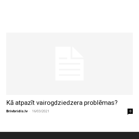
Kā atpazīt vairogdziedzera problēmas?
Brivbridis.lv
-
16/03/2021
0