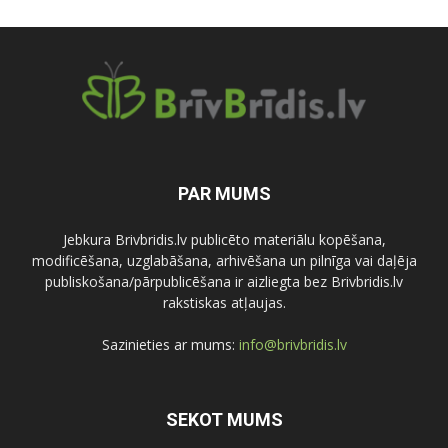
PAR MUMS
Jebkura Brivbridis.lv publicēto materiālu kopēšana,
modificēšana, uzglabāšana, arhivēšana un pilnīga vai daļēja
publiskošana/pārpublicēšana ir aizliegta bez Brivbridis.lv
rakstiskas atļaujas.
Sazinieties ar mums:
info@brivbridis.lv
SEKOT MUMS