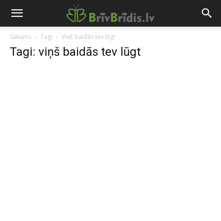
Sākums
Tagi
Viņš baidās tev lūgt
Tagi: viņš baidās tev lūgt