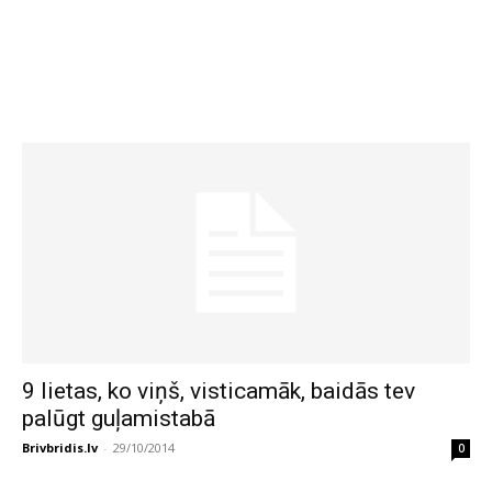
9 lietas, ko viņš, visticamāk, baidās tev
palūgt guļamistabā
Brivbridis.lv
-
29/10/2014
0