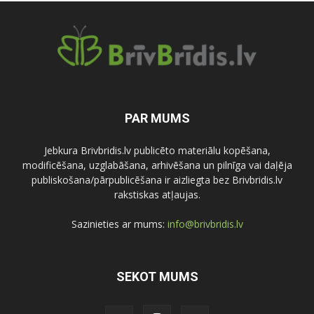
PAR MUMS
Jebkura Brivbridis.lv publicēto materiālu kopēšana,
modificēšana, uzglabāšana, arhivēšana un pilnīga vai daļēja
publiskošana/pārpublicēšana ir aizliegta bez Brivbridis.lv
rakstiskas atļaujas.
Sazinieties ar mums:
info@brivbridis.lv
SEKOT MUMS