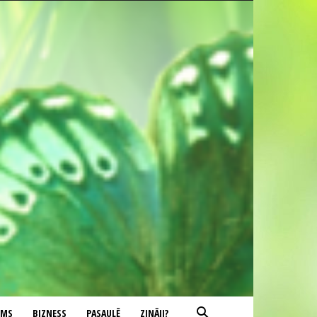
UMS
BIZNESS
PASAULĒ
ZINĀJI?