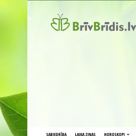
BrīvBrīdis.lv
SABIEDRĪBA
LAIKA ZIŅAS
HOROSKOPI