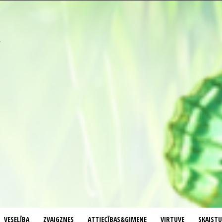
VESELĪBA
ZVAIGZNES
ATTIECĪBAS&ĢIMENE
VIRTUVE
SKAIST