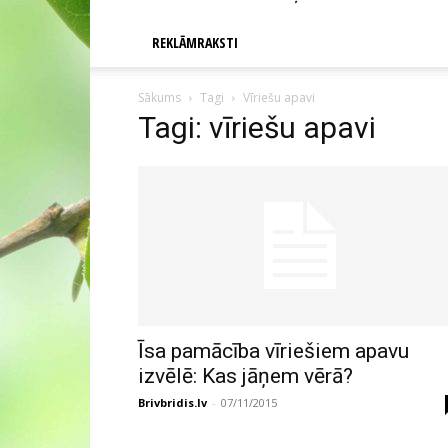
REKLĀMRAKSTI
Sākums
Tagi
Vīriešu apavi
Tagi: vīriešu apavi
Īsa pamācība vīriešiem apavu
izvēlē: Kas jāņem vērā?
Brivbridis.lv
-
07/11/2015