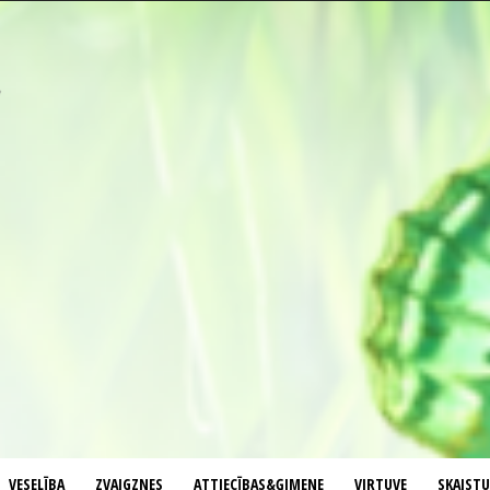
VESELĪBA
ZVAIGZNES
ATTIECĪBAS&ĢIMENE
VIRTUVE
SKAIST