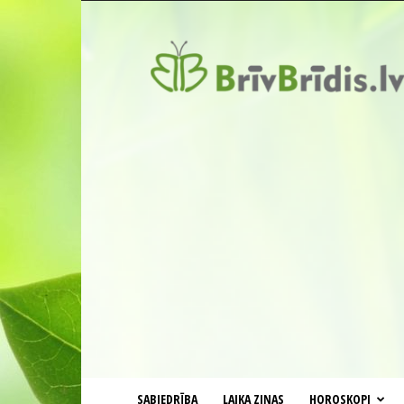
BrīvBrīdis.lv
SABIEDRĪBA
LAIKA ZIŅAS
HOROSKOPI