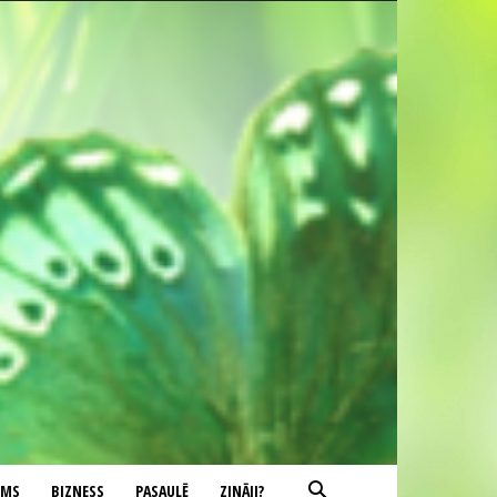
UMS
BIZNESS
PASAULĒ
ZINĀJI?