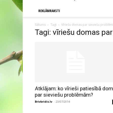
REKLĀMRAKSTI
Sākums
Tagi
Vīriešu domas par sieviešu problē
Tagi: vīriešu domas pa
Atklājam: ko vīrieši patiesībā do
par sieviešu problēmām?
Brivbridis.lv
-
23/07/2014