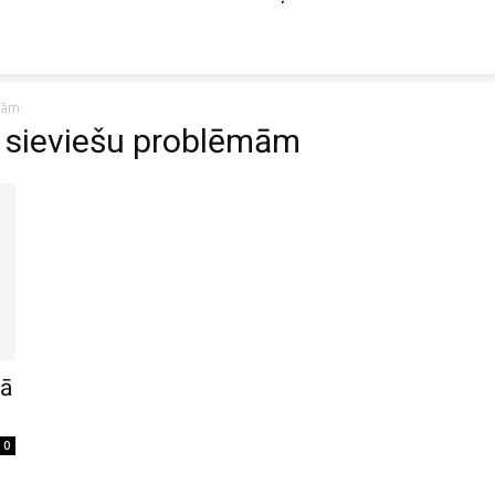
mām
r sieviešu problēmām
mā
0