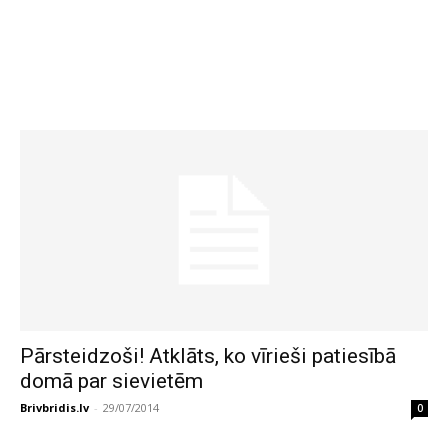
Pārsteidzoši! Atklāts, ko vīrieši patiesībā
domā par sievietēm
Brivbridis.lv
-
29/07/2014
0