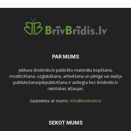
PAR MUMS
Jebkura Brivbridis.lv publicēto materiālu kopēšana,
modificēšana, uzglabāšana, arhivēšana un pilnīga vai daļēja
publiskošana/pārpublicēšana ir aizliegta bez Brivbridis.lv
rakstiskas atļaujas.
Sazinieties ar mums:
info@brivbridis.lv
SEKOT MUMS