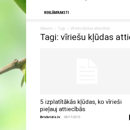
REKLĀMRAKSTI
Sākums
Tagi
Vīriešu kļūdas attiecībās
Tagi: vīriešu kļūdas att
5 izplatītākās kļūdas, ko vīrieši
pieļauj attiecībās
Brivbridis.lv
-
08/11/2013