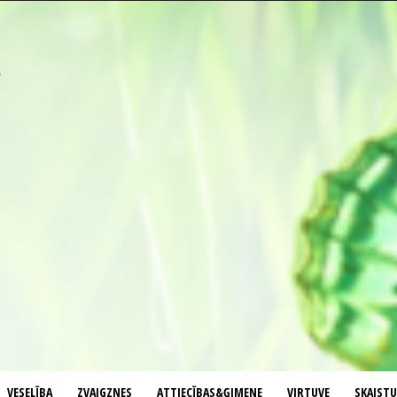
VESELĪBA
ZVAIGZNES
ATTIECĪBAS&ĢIMENE
VIRTUVE
SKAIST