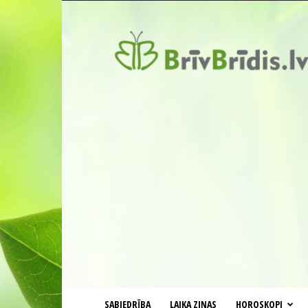
BrīvBrīdis.lv
SABIEDRĪBA
LAIKA ZIŅAS
HOROSKOPI