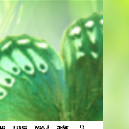
UMS
BIZNESS
PASAULĒ
ZINĀJI?