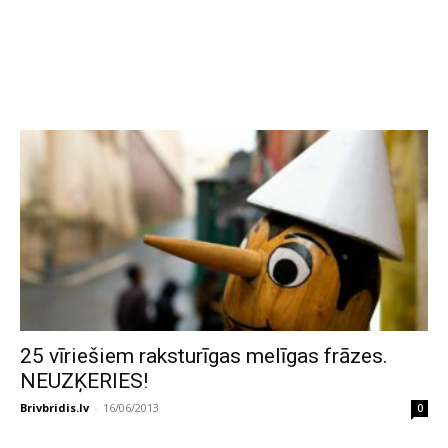
25 vīriešiem raksturīgas melīgas frāzes.
NEUZĶERIES!
Brivbridis.lv
-
16/06/2013
0