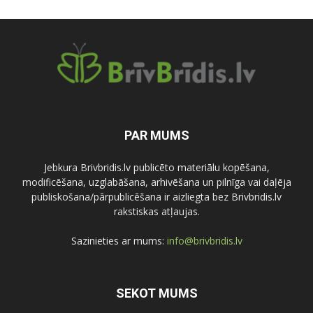
PAR MUMS
Jebkura Brivbridis.lv publicēto materiālu kopēšana,
modificēšana, uzglabāšana, arhivēšana un pilnīga vai daļēja
publiskošana/pārpublicēšana ir aizliegta bez Brivbridis.lv
rakstiskas atļaujas.
Sazinieties ar mums:
info@brivbridis.lv
SEKOT MUMS