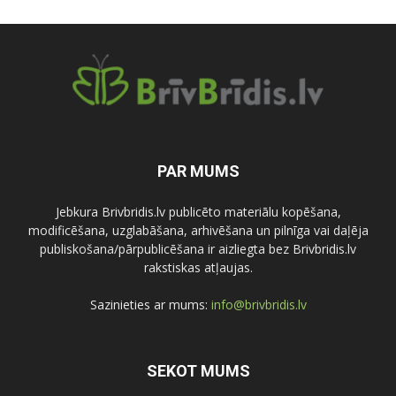
PAR MUMS
Jebkura Brivbridis.lv publicēto materiālu kopēšana,
modificēšana, uzglabāšana, arhivēšana un pilnīga vai daļēja
publiskošana/pārpublicēšana ir aizliegta bez Brivbridis.lv
rakstiskas atļaujas.
Sazinieties ar mums:
info@brivbridis.lv
SEKOT MUMS