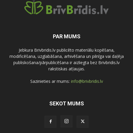
PAR MUMS
Jebkura Brivbridis.lv publicēto materiālu kopēšana,
modificēšana, uzglabāšana, arhivēšana un pilnīga vai daļēja
publiskošana/pārpublicēšana ir aizliegta bez Brivbridis.lv
rakstiskas atļaujas.
Sazinieties ar mums:
info@brivbridis.lv
SEKOT MUMS