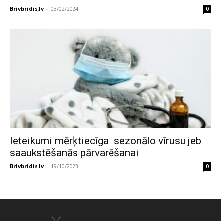
Brivbridis.lv
-
03/02/2024
0
Ieteikumi mērķtiecīgai sezonālo vīrusu jeb
saaukstēšanās pārvarēšanai
Brivbridis.lv
-
19/10/2023
0