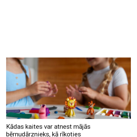
Kādas kaites var atnest mājās
bērnudārznieks, kā rīkoties