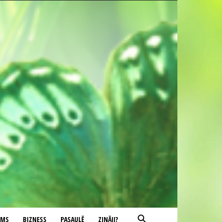
UMS
BIZNESS
PASAULĒ
ZINĀJI?