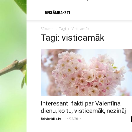
REKLĀMRAKSTI
Sākums
Tagi
Visticamāk
Tagi: visticamāk
Interesanti fakti par Valentīna
dienu, ko tu, visticamāk, nezināji
Brivbridis.lv
-
14/02/2014