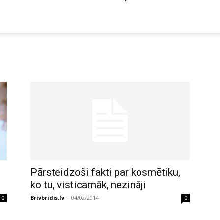
Pārsteidzoši fakti par kosmētiku,
ko tu, visticamāk, nezināji
Brivbridis.lv
-
04/02/2014
0
0