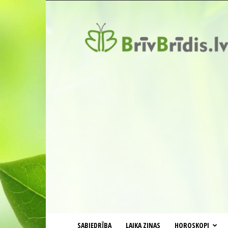
BrīvBrīdis.lv
SABIEDRĪBA
LAIKA ZIŅAS
HOROSKOPI