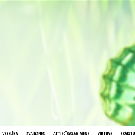
VESELĪBA
ZVAIGZNES
ATTIECĪBAS&ĢIMENE
VIRTUVE
SKAIST