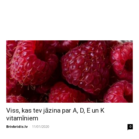
Viss, kas tev jāzina par A, D, E un K
vitamīniem
Brivbridis.lv
-
11/01/2020
0