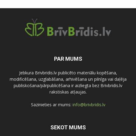
PAR MUMS
Jebkura Brivbridis.lv publicēto materiālu kopēšana,
modificēšana, uzglabāšana, arhivēšana un pilnīga vai daļēja
publiskošana/pārpublicēšana ir aizliegta bez Brivbridis.lv
rakstiskas atļaujas.
Sazinieties ar mums:
info@brivbridis.lv
SEKOT MUMS