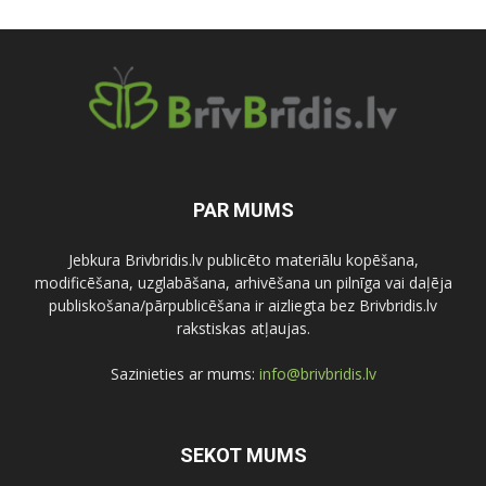
PAR MUMS
Jebkura Brivbridis.lv publicēto materiālu kopēšana,
modificēšana, uzglabāšana, arhivēšana un pilnīga vai daļēja
publiskošana/pārpublicēšana ir aizliegta bez Brivbridis.lv
rakstiskas atļaujas.
Sazinieties ar mums:
info@brivbridis.lv
SEKOT MUMS