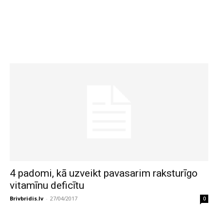
4 padomi, kā uzveikt pavasarim raksturīgo
vitamīnu deficītu
Brivbridis.lv
-
27/04/2017
0