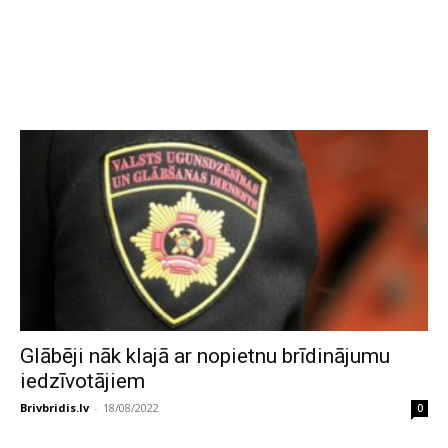
Glābēji nāk klajā ar nopietnu brīdinājumu
iedzīvotājiem
Brivbridis.lv
-
18/08/2022
0