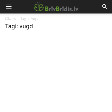
Sākums
Tagi
Vugd
Tagi: vugd