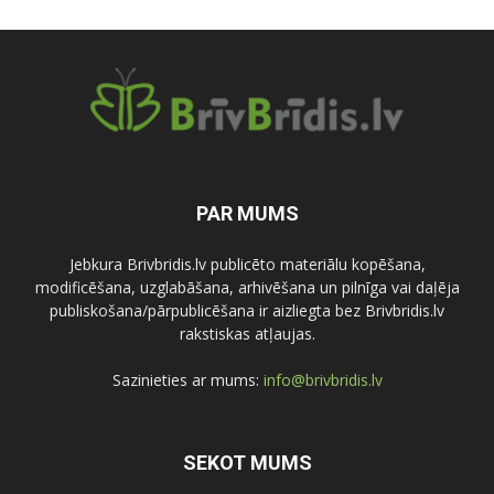
PAR MUMS
Jebkura Brivbridis.lv publicēto materiālu kopēšana,
modificēšana, uzglabāšana, arhivēšana un pilnīga vai daļēja
publiskošana/pārpublicēšana ir aizliegta bez Brivbridis.lv
rakstiskas atļaujas.
Sazinieties ar mums:
info@brivbridis.lv
SEKOT MUMS