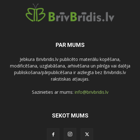
PAR MUMS
Jebkura Brivbridis.lv publicēto materiālu kopēšana,
modificēšana, uzglabāšana, arhivēšana un pilnīga vai daļēja
publiskošana/pārpublicēšana ir aizliegta bez Brivbridis.lv
rakstiskas atļaujas.
Sazinieties ar mums:
info@brivbridis.lv
SEKOT MUMS