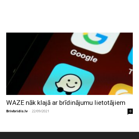
WAZE nāk klajā ar brīdinājumu lietotājiem
Brivbridis.lv
-
22/09/2021
0