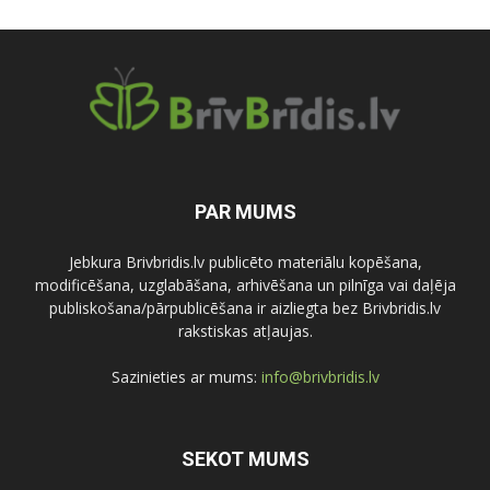
PAR MUMS
Jebkura Brivbridis.lv publicēto materiālu kopēšana,
modificēšana, uzglabāšana, arhivēšana un pilnīga vai daļēja
publiskošana/pārpublicēšana ir aizliegta bez Brivbridis.lv
rakstiskas atļaujas.
Sazinieties ar mums:
info@brivbridis.lv
SEKOT MUMS