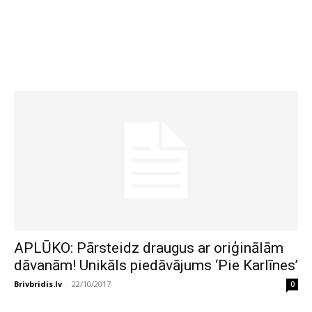
APLŪKO: Pārsteidz draugus ar oriģinālām
dāvanām! Unikāls piedāvājums ‘Pie Karlīnes’
Brivbridis.lv
-
22/10/2017
0