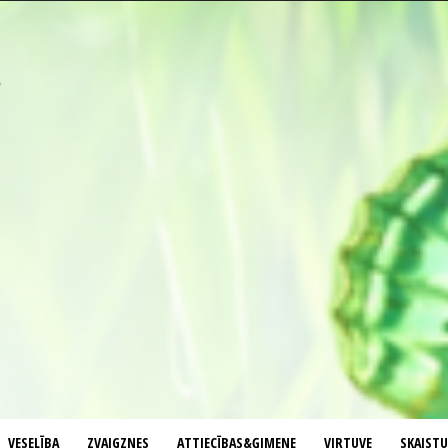
VESELĪBA
ZVAIGZNES
ATTIECĪBAS&ĢIMENE
VIRTUVE
SKAIST