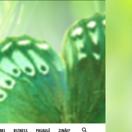
UMS
BIZNESS
PASAULĒ
ZINĀJI?