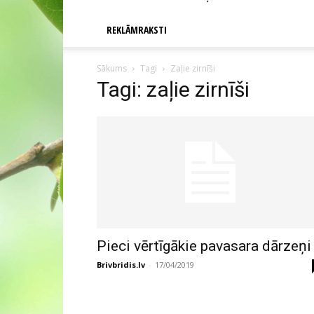
REKLĀMRAKSTI
Sākums
Tagi
Zaļie zirnīši
Tagi: zaļie zirnīši
Pieci vērtīgākie pavasara dārzeņi
Brivbridis.lv
-
17/04/2019