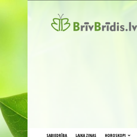
BrīvBrīdis.lv
SABIEDRĪBA
LAIKA ZIŅAS
HOROSKOPI