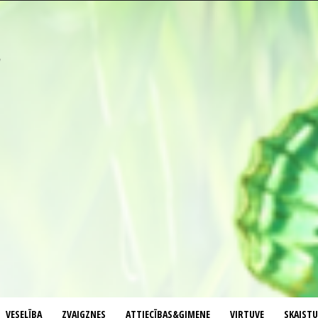
VESELĪBA
ZVAIGZNES
ATTIECĪBAS&ĢIMENE
VIRTUVE
SKAIST