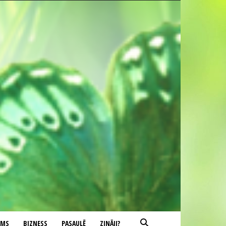
UMS
BIZNESS
PASAULĒ
ZINĀJI?