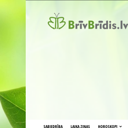
BrīvBrīdis.lv
SABIEDRĪBA
LAIKA ZIŅAS
HOROSKOPI