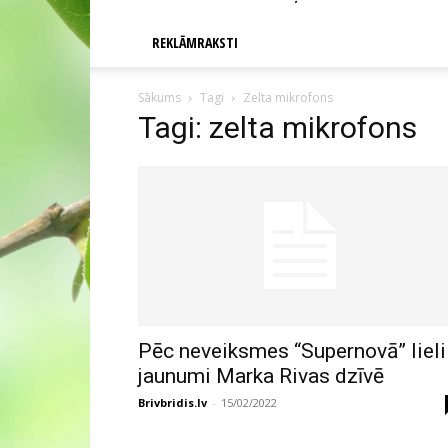
REKLĀMRAKSTI
Sākums
Tagi
Zelta mikrofons
Tagi: zelta mikrofons
Pēc neveiksmes “Supernovā” lieli
jaunumi Marka Rivas dzīvē
Brivbridis.lv
-
15/02/2022