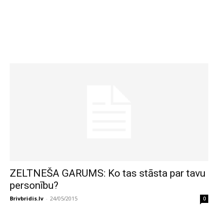
ZELTNEŠA GARUMS: Ko tas stāsta par tavu
personību?
Brivbridis.lv
-
24/05/2015
0