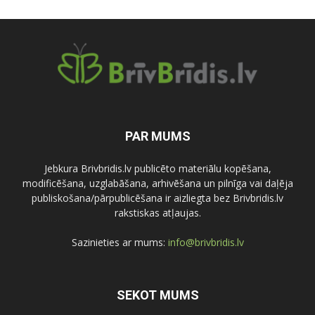
PAR MUMS
Jebkura Brivbridis.lv publicēto materiālu kopēšana,
modificēšana, uzglabāšana, arhivēšana un pilnīga vai daļēja
publiskošana/pārpublicēšana ir aizliegta bez Brivbridis.lv
rakstiskas atļaujas.
Sazinieties ar mums:
info@brivbridis.lv
SEKOT MUMS