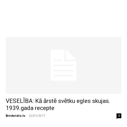
VESELĪBA: Kā ārstē svētku egles skujas.
1939.gada recepte
Brivbridis.lv
-
02/01/2017
0