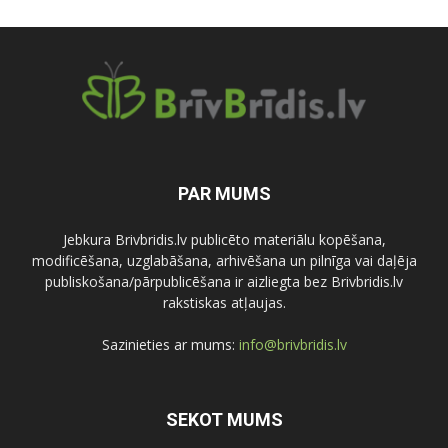
PAR MUMS
Jebkura Brivbridis.lv publicēto materiālu kopēšana,
modificēšana, uzglabāšana, arhivēšana un pilnīga vai daļēja
publiskošana/pārpublicēšana ir aizliegta bez Brivbridis.lv
rakstiskas atļaujas.
Sazinieties ar mums:
info@brivbridis.lv
SEKOT MUMS