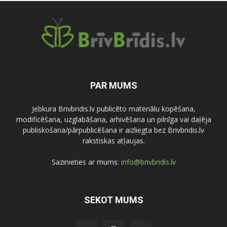
PAR MUMS
Jebkura Brivbridis.lv publicēto materiālu kopēšana,
modificēšana, uzglabāšana, arhivēšana un pilnīga vai daļēja
publiskošana/pārpublicēšana ir aizliegta bez Brivbridis.lv
rakstiskas atļaujas.
Sazinieties ar mums:
info@brivbridis.lv
SEKOT MUMS