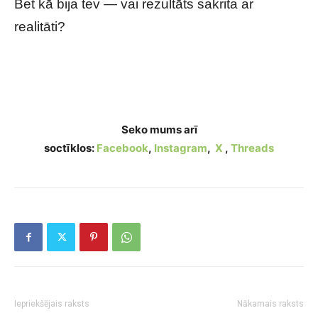
Bet kā bija tev — vai rezultāts sakrita ar
realitāti?
Tas, ko izvēlēsies pirmo, atklāj tavu spēcīgāko
rakstura īpašību: šis tests pārsteidz daudzus
Seko mums arī
soctīklos:
Facebook
,
Instagram
,
X
,
Threads
Iepriekšējais raksts
Nākamais raksts