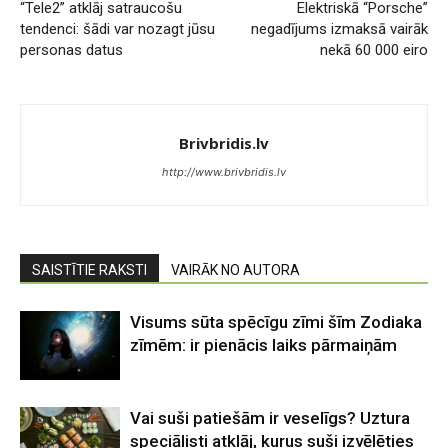
“Tele2” atklāj satraucošu
Elektriskā “Porsche”
tendenci: šādi var nozagt jūsu
negadījums izmaksā vairāk
personas datus
nekā 60 000 eiro
Brivbridis.lv
http://www.brivbridis.lv
SAISTĪTIE RAKSTI
VAIRĀK NO AUTORA
Visums sūta spēcīgu zīmi šīm Zodiaka
zīmēm: ir pienācis laiks pārmaiņām
Vai suši patiešām ir veselīgs? Uztura
speciālisti atklāj, kurus suši izvēlēties