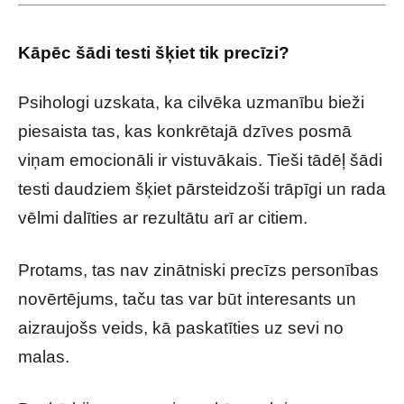
Kāpēc šādi testi šķiet tik precīzi?
Psihologi uzskata, ka cilvēka uzmanību bieži
piesaista tas, kas konkrētajā dzīves posmā
viņam emocionāli ir vistuvākais. Tieši tādēļ šādi
testi daudziem šķiet pārsteidzoši trāpīgi un rada
vēlmi dalīties ar rezultātu arī ar citiem.
Protams, tas nav zinātniski precīzs personības
novērtējums, taču tas var būt interesants un
aizraujošs veids, kā paskatīties uz sevi no
malas.