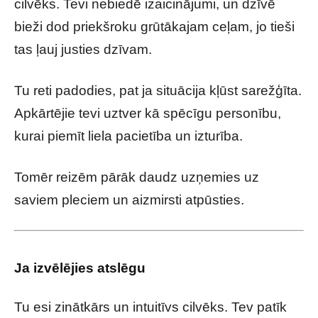
cilvēks. Tevi nebiedē izaicinājumi, un dzīvē
bieži dod priekšroku grūtākajam ceļam, jo tieši
tas ļauj justies dzīvam.
Tu reti padodies, pat ja situācija kļūst sarežģīta.
Apkārtējie tevi uztver kā spēcīgu personību,
kurai piemīt liela pacietība un izturība.
Tomēr reizēm pārāk daudz uzņemies uz
saviem pleciem un aizmirsti atpūsties.
Ja izvēlējies atslēgu
Tu esi zinātkārs un intuitīvs cilvēks. Tev patīk