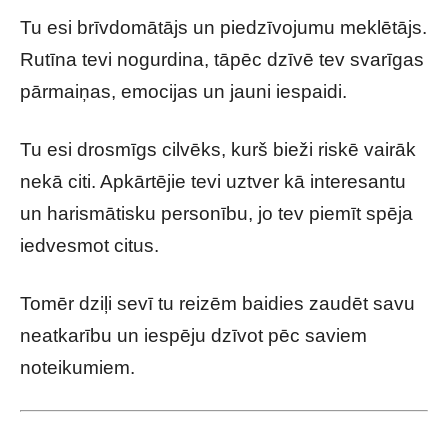
Tu esi brīvdomātājs un piedzīvojumu meklētājs.
Rutīna tevi nogurdina, tāpēc dzīvē tev svarīgas
pārmaiņas, emocijas un jauni iespaidi.
Tu esi drosmīgs cilvēks, kurš bieži riskē vairāk
nekā citi. Apkārtējie tevi uztver kā interesantu
un harismātisku personību, jo tev piemīt spēja
iedvesmot citus.
Tomēr dziļi sevī tu reizēm baidies zaudēt savu
neatkarību un iespēju dzīvot pēc saviem
noteikumiem.