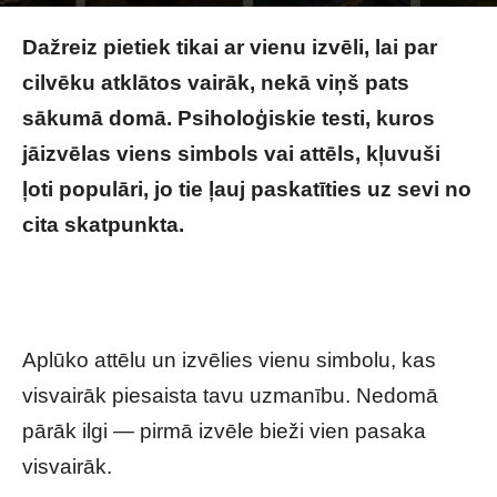
Raksta autors
Brivbridis.lv
-
20/05/2026
Dažreiz pietiek tikai ar vienu izvēli, lai par
cilvēku atklātos vairāk, nekā viņš pats
sākumā domā. Psiholoģiskie testi, kuros
jāizvēlas viens simbols vai attēls, kļuvuši
ļoti populāri, jo tie ļauj paskatīties uz sevi no
cita skatpunkta.
Tas, ko izvēlēsies pirmo,
atklāj tavu spēcīgāko rakstura īpašību: šis tests
pārsteidz daudzus
Aplūko attēlu un izvēlies vienu simbolu, kas
visvairāk piesaista tavu uzmanību. Nedomā
pārāk ilgi — pirmā izvēle bieži vien pasaka
visvairāk.