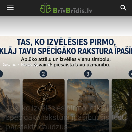
Sākums
Horoskopi
Testi
Tas, ko izvēlēsies pirmo, atklāj tavu
spēcīgāko rakstura īpašību: šis tests
pārsteidz daudzus