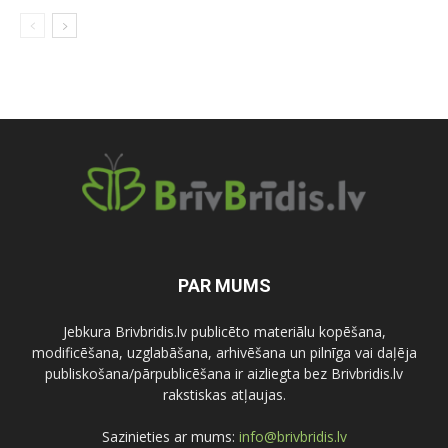
PAR MUMS
Jebkura Brivbridis.lv publicēto materiālu kopēšana,
modificēšana, uzglabāšana, arhivēšana un pilnīga vai daļēja
publiskošana/pārpublicēšana ir aizliegta bez Brivbridis.lv
rakstiskas atļaujas.
Sazinieties ar mums:
info@brivbridis.lv