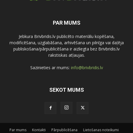
PAR MUMS
Jebkura Brivbridis.lv publicēto materiālu kopēšana,
modificēšana, uzglabāšana, arhivēšana un pilnīga vai daļēja
publiskošana/pārpublicēšana ir aizliegta bez Brivbridis.lv
rakstiskas atļaujas.
Sazinieties ar mums:
info@brivbridis.lv
SEKOT MUMS
Par mums
Kontakti
Pārpublicēšana
Lietošanas noteikumi