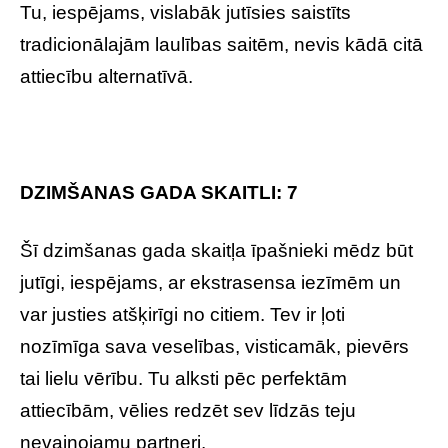
Tu, iespējams, vislabāk jutīsies saistīts
tradicionālajām laulības saitēm, nevis kādā citā
attiecību alternatīvā.
DZIMŠANAS GADA SKAITLI: 7
Šī dzimšanas gada skaitļa īpašnieki mēdz būt
jutīgi, iespējams, ar ekstrasensa iezīmēm un
var justies atšķirīgi no citiem. Tev ir ļoti
nozīmīga sava veselības, visticamāk, pievērs
tai lielu vērību. Tu alksti pēc perfektām
attiecībām, vēlies redzēt sev līdzās teju
nevainojamu partneri.