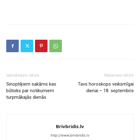
Iepriekšējais raksts
Nākamais raksts
Sinoptiķiem sakāms kas
Tavs horoskops veiksmīgai
būtisks par notikumiem
dienai – 18. septembris
turpmākajās dienās
Brivbridis.lv
http://www.brivbridis.lv