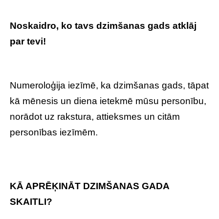
Noskaidro, ko tavs dzimšanas gads atklāj
par tevi!
Tavs DZIMŠANAS GADS: Ko tas
atklāj par personību?
Numeroloģija iezīmē, ka dzimšanas gads, tāpat
kā mēnesis un diena ietekmē mūsu personību,
norādot uz rakstura, attieksmes un citām
personības iezīmēm.
KĀ APRĒĶINĀT DZIMŠANAS GADA
SKAITLI?