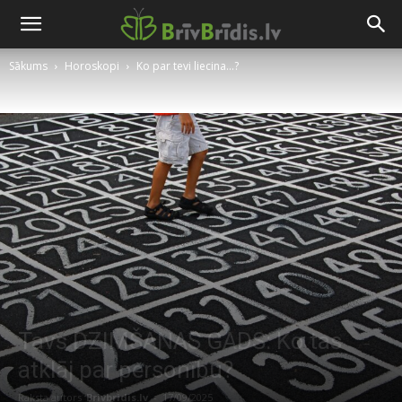
Sākums
Horoskopi
Ko par tevi liecina...?
Tavs DZIMŠANAS GADS: Ko tas
atklāj par personību?
Raksta autors
Brivbridis.lv
-
17/09/2025