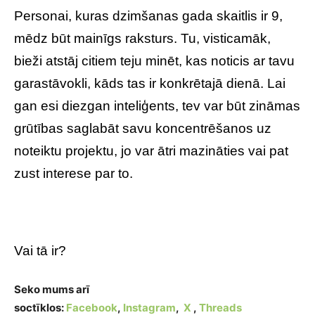
Personai, kuras dzimšanas gada skaitlis ir 9,
mēdz būt mainīgs raksturs. Tu, visticamāk,
bieži atstāj citiem teju minēt, kas noticis ar tavu
garastāvokli, kāds tas ir konkrētajā dienā. Lai
gan esi diezgan inteliģents, tev var būt zināmas
grūtības saglabāt savu koncentrēšanos uz
noteiktu projektu, jo var ātri mazināties vai pat
zust interese par to.
Vai tā ir?
Seko mums arī
soctīklos:
Facebook
,
Instagram
,
X
,
Threads