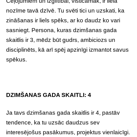
Ceļojumiem un izglītībai, visticamāk, ir liela
nozīme tavā dzīvē. Tu svēti tici un uzskati, ka
zināšanas ir liels spēks, ar ko daudz ko vari
sasniegt. Persona, kuras dzimšanas gada
skaitlis ir 3, mēdz būt gudrs, ambiciozs un
disciplinēts, kā arī spēj apzinīgi izmantot savus
spēkus.
DZIMŠANAS GADA SKAITLI: 4
Ja tavs dzimšanas gada skaitlis ir 4, pastāv
tendence, ka tu uzsāc daudzus sev
interesējošus pasākumus, projektus vienlaicīgi.