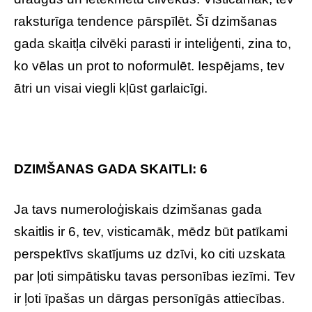
raksturīga tendence pārspīlēt. Šī dzimšanas
gada skaitļa cilvēki parasti ir inteliģenti, zina to,
ko vēlas un prot to noformulēt. Iespējams, tev
ātri un visai viegli kļūst garlaicīgi.
DZIMŠANAS GADA SKAITLI: 6
Ja tavs numeroloģiskais dzimšanas gada
skaitlis ir 6, tev, visticamāk, mēdz būt patīkami
perspektīvs skatījums uz dzīvi, ko citi uzskata
par ļoti simpātisku tavas personības iezīmi. Tev
ir ļoti īpašas un dārgas personīgās attiecības.