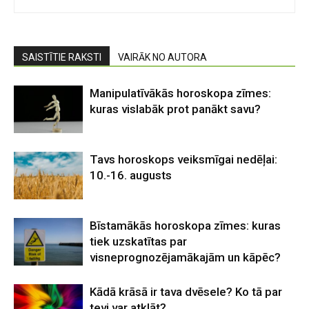
SAISTĪTIE RAKSTI
VAIRĀK NO AUTORA
Manipulatīvākās horoskopa zīmes:
kuras vislabāk prot panākt savu?
Tavs horoskops veiksmīgai nedēļai:
10.-16. augusts
Bīstamākās horoskopa zīmes: kuras
tiek uzskatītas par
visneprognozējamākajām un kāpēc?
Kādā krāsā ir tava dvēsele? Ko tā par
tevi var atklāt?