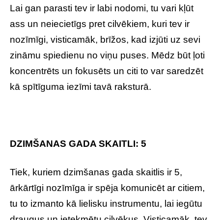
Lai gan parasti tev ir labi nodomi, tu vari kļūt
ass un neiecietīgs pret cilvēkiem, kuri tev ir
nozīmīgi, visticamāk, brīžos, kad izjūti uz sevi
zināmu spiedienu no viņu puses. Mēdz būt ļoti
koncentrēts un fokusēts un citi to var saredzēt
kā spītīguma iezīmi tavā raksturā.
DZIMŠANAS GADA SKAITLI: 5
Tiek, kuriem dzimšanas gada skaitlis ir 5,
ārkārtīgi nozīmīga ir spēja komunicēt ar citiem,
tu to izmanto kā lielisku instrumentu, lai iegūtu
draugus un ietekmētu cilvēkus. Visticamāk, tev