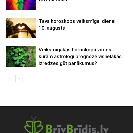
Tavs horoskops veiksmīgai dienai –
10. augusts
Veiksmīgākās horoskopa zīmes:
kurām astrologi prognozē vislielākās
izredzes gūt panākumus?