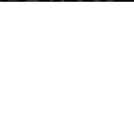
Photo by
Markus Krisetya
on
Unsplash