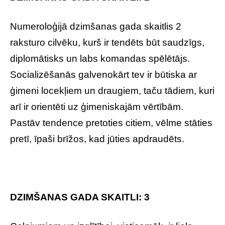
Numeroloģijā dzimšanas gada skaitlis 2
raksturo cilvēku, kurš ir tendēts būt saudzīgs,
diplomātisks un labs komandas spēlētājs.
Socializēšanās galvenokārt tev ir būtiska ar
ģimeni locekļiem un draugiem, taču tādiem, kuri
arī ir orientēti uz ģimeniskajām vērtībām.
Pastāv tendence pretoties citiem, vēlme stāties
pretī, īpaši brīžos, kad jūties apdraudēts.
DZIMŠANAS GADA SKAITLI: 3