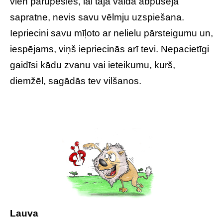
vien parūpēsies, lai tajā valda abpusēja
sapratne, nevis savu vēlmju uzspiešana.
Iepriecini savu mīļoto ar nelielu pārsteigumu un,
iespējams, viņš iepriecinās arī tevi. Nepacietīgi
gaidīsi kādu zvanu vai ieteikumu, kurš,
diemžēl, sagādās tev vilšanos.
Lauva