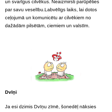
un svarīgus cilvēkus. Neaizmirsti parūpēties
par savu veselību.Labvēlīgs laiks, lai dotos
ceļojumā un komunicētu ar cilvēkiem no
dažādām pilsētām, ciemiem un valstīm.
Dvīņi
Ja esi dzimis Dvīņu zīmē, šonedēļ nāksies