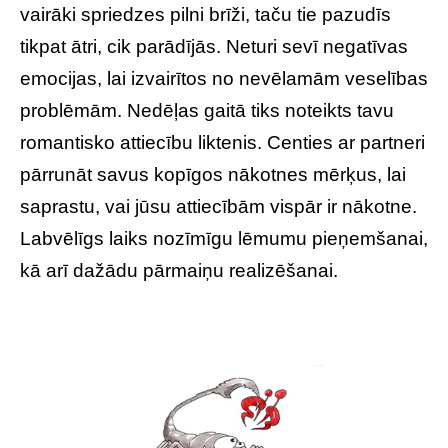
vairāki spriedzes pilni brīži, taču tie pazudīs
tikpat ātri, cik parādījās. Neturi sevī negatīvas
emocijas, lai izvairītos no nevēlamām veselības
problēmām. Nedēļas gaitā tiks noteikts tavu
romantisko attiecību liktenis. Centies ar partneri
pārrunāt savus kopīgos nākotnes mērķus, lai
saprastu, vai jūsu attiecībām vispār ir nākotne.
Labvēlīgs laiks nozīmīgu lēmumu pieņemšanai,
kā arī dažādu pārmaiņu realizēšanai.