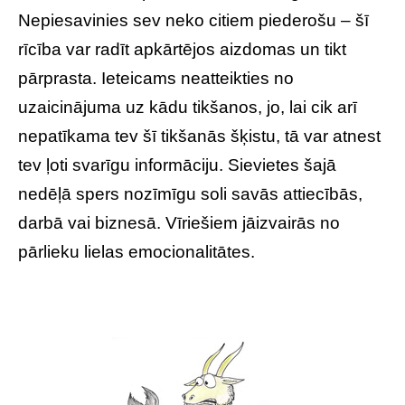
Nepiesavinies sev neko citiem piederošu – šī
rīcība var radīt apkārtējos aizdomas un tikt
pārprasta. Ieteicams neatteikties no
uzaicinājuma uz kādu tikšanos, jo, lai cik arī
nepatīkama tev šī tikšanās šķistu, tā var atnest
tev ļoti svarīgu informāciju. Sievietes šajā
nedēļā spers nozīmīgu soli savās attiecībās,
darbā vai biznesā. Vīriešiem jāizvairās no
pārlieku lielas emocionalitātes.