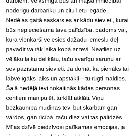
darbiem. Veiksmīga būs arī mājsaimniecībai
noderīgu darbarīku un citu lietu iegāde.
Nedēļas gaitā saskarsies ar kādu sievieti, kurai
būs nepieciešama tava palīdzība, padoms vai,
kura vienkārši vēlēsies dažādu iemeslu dēļ
pavadīt vairāk laika kopā ar tevi. Neatliec uz
vēlāku laiku delikātu, taču svarīgu sarunu ar
sev pazīstamu sievieti. Ja domā, ka pienāks tai
labvēlīgāks laiks un apstākļi – tu rūgti maldies.
Šajā nedēļā tevi nokaitinās kādas personas
centieni manipulēt, turklāt atklāti. Viņu
bezkaunība mudinās tevi būt skarbam gan
vārdos, gan rīcībā, taču diez vai tas palīdzēs.
Mīlas dzīvē piedzīvosi patīkamas emocijas, ja