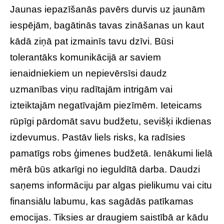
Jaunas iepazīšanās pavērs durvis uz jaunām
iespējām, bagātinās tavas zināšanas un kaut
kādā ziņā pat izmainīs tavu dzīvi. Būsi
tolerantāks komunikācijā ar saviem
ienaidniekiem un nepievērsīsi daudz
uzmanības viņu radītajām intrigām vai
izteiktajām negatīvajām piezīmēm. Ieteicams
rūpīgi pārdomāt savu budžetu, sevišķi ikdienas
izdevumus. Pastāv liels risks, ka radīsies
pamatīgs robs ģimenes budžetā. Ienākumi lielā
mērā būs atkarīgi no ieguldītā darba. Daudzi
saņems informāciju par algas pielikumu vai citu
finansiālu labumu, kas sagādās patīkamas
emocijas. Tiksies ar draugiem saistībā ar kādu