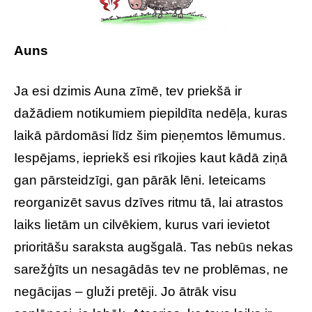
Auns
Ja esi dzimis Auna zīmē, tev priekšā ir
dažādiem notikumiem piepildīta nedēļa, kuras
laikā pārdomāsi līdz šim pieņemtos lēmumus.
Iespējams, iepriekš esi rīkojies kaut kādā ziņā
gan pārsteidzīgi, gan pārāk lēni. Ieteicams
reorganizēt savus dzīves ritmu tā, lai atrastos
laiks lietām un cilvēkiem, kurus vari ievietot
prioritāšu saraksta augšgalā. Tas nebūs nekas
sarežģīts un nesagādās tev ne problēmas, ne
negācijas – gluži pretēji. Jo ātrāk visu