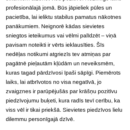
profesionālajā jomā. Būs jāpieliek pūles un
pacietība, lai ieliktu stabilus pamatus nākotnes
panākumiem. Neignorē kādas sievietes
sniegtos ieteikumus vai vēlmi palīdzēt – viņā
pavisam noteikti ir vērts ieklausīties. Šīs
nedēļas notikumi atgriezīs tev atmiņas par
pagātnē pieļautām kļūdām un neveiksmēm,
kuras tagad pārdzīvosi īpaši sāpīgi. Piemērots
laiks, lai atbrīvotos no visa negatīvā, jo
zvaigznes ir parūpējušās par krāšņu pozitīvu
piedzīvojumu buķeti, kura radīs tevī cerību, ka
viss vēl ir tikai priekšā. Sievietes piedzīvos lielu
dilemmu personīgajā dzīvē.