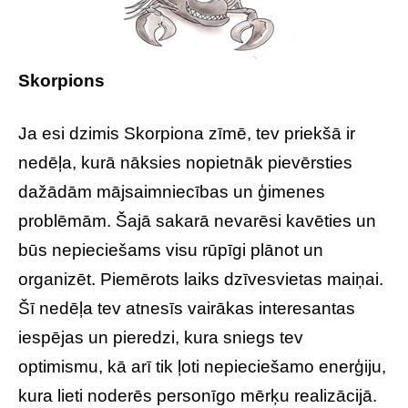
Skorpions
Ja esi dzimis Skorpiona zīmē, tev priekšā ir
nedēļa, kurā nāksies nopietnāk pievērsties
dažādām mājsaimniecības un ģimenes
problēmām. Šajā sakarā nevarēsi kavēties un
būs nepieciešams visu rūpīgi plānot un
organizēt. Piemērots laiks dzīvesvietas maiņai.
Šī nedēļa tev atnesīs vairākas interesantas
iespējas un pieredzi, kura sniegs tev
optimismu, kā arī tik ļoti nepieciešamo enerģiju,
kura lieti noderēs personīgo mērķu realizācijā.