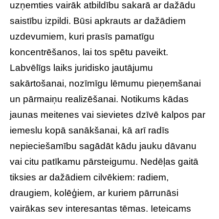
uzņemties vairāk atbildību sakarā ar dažādu
saistību izpildi. Būsi apkrauts ar dažādiem
uzdevumiem, kuri prasīs pamatīgu
koncentrēšanos, lai tos spētu paveikt.
Labvēlīgs laiks juridisko jautājumu
sakārtošanai, nozīmīgu lēmumu pieņemšanai
un pārmaiņu realizēšanai. Notikums kādas
jaunas meitenes vai sievietes dzīvē kalpos par
iemeslu kopā sanākšanai, kā arī radīs
nepieciešamību sagādāt kādu jauku dāvanu
vai citu patīkamu pārsteigumu. Nedēļas gaitā
tiksies ar dažādiem cilvēkiem: radiem,
draugiem, kolēģiem, ar kuriem pārrunāsi
vairākas sev interesantas tēmas. Ieteicams