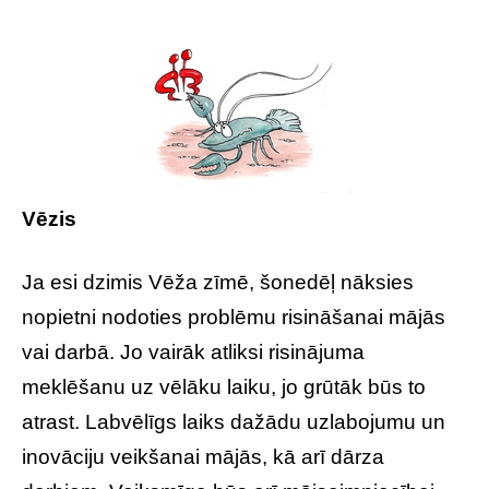
Vēzis
Ja esi dzimis Vēža zīmē, šonedēļ nāksies
nopietni nodoties problēmu risināšanai mājās
vai darbā. Jo vairāk atliksi risinājuma
meklēšanu uz vēlāku laiku, jo grūtāk būs to
atrast. Labvēlīgs laiks dažādu uzlabojumu un
inovāciju veikšanai mājās, kā arī dārza