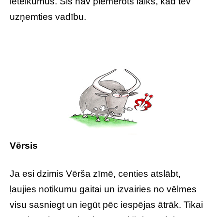
ieteikumus. Šis nav piemērots laiks, kad tev
uzņemties vadību.
Vērsis
Ja esi dzimis Vērša zīmē, centies atslābt,
ļaujies notikumu gaitai un izvairies no vēlmes
visu sasniegt un iegūt pēc iespējas ātrāk. Tikai