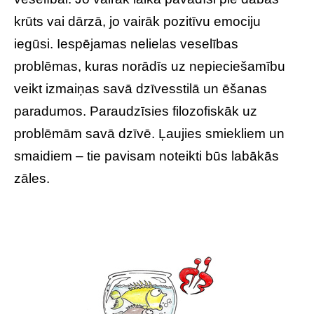
krūts vai dārzā, jo vairāk pozitīvu emociju
iegūsi. Iespējamas nelielas veselības
problēmas, kuras norādīs uz nepieciešamību
veikt izmaiņas savā dzīvesstilā un ēšanas
paradumos. Paraudzīsies filozofiskāk uz
problēmām savā dzīvē. Ļaujies smiekliem un
smaidiem – tie pavisam noteikti būs labākās
zāles.