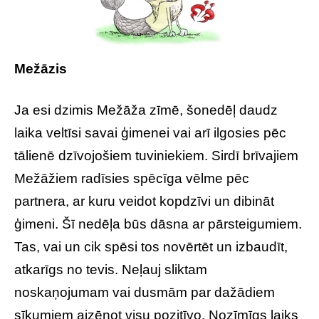
Mežāzis
Ja esi dzimis Mežāža zīmē, šonedēļ daudz
laika veltīsi savai ģimenei vai arī ilgosies pēc
tālienē dzīvojošiem tuviniekiem. Sirdī brīvajiem
Mežāžiem radīsies spēcīga vēlme pēc
partnera, ar kuru veidot kopdzīvi un dibināt
ģimeni. Šī nedēļa būs dāsna ar pārsteigumiem.
Tas, vai un cik spēsi tos novērtēt un izbaudīt,
atkarīgs no tevis. Neļauj sliktam
noskaņojumam vai dusmām par dažādiem
sīkumiem aizēnot visu pozitīvo. Nozīmīgs laiks