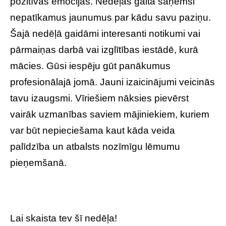
pozitīvas emocijas. Nedēļas gaitā saņemsi
nepatīkamus jaunumus par kādu savu paziņu.
Šajā nedēļā gaidāmi interesanti notikumi vai
pārmaiņas darbā vai izglītības iestādē, kurā
mācies. Gūsi iespēju gūt panākumus
profesionālajā jomā. Jauni izaicinājumi veicinās
tavu izaugsmi. Vīriešiem nāksies pievērst
vairāk uzmanības saviem mājiniekiem, kuriem
var būt nepieciešama kaut kāda veida
palīdzība un atbalsts nozīmīgu lēmumu
pieņemšanā.
Lai skaista tev šī nedēļa!