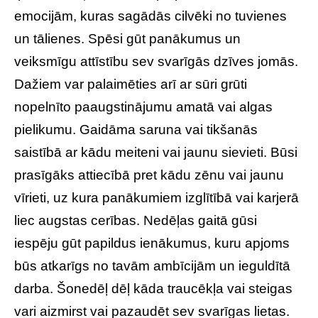
emocijām, kuras sagādās cilvēki no tuvienes
un tālienes. Spēsi gūt panākumus un
veiksmīgu attīstību sev svarīgās dzīves jomās.
Dažiem var palaimēties arī ar sūri grūti
nopelnīto paaugstinājumu amatā vai algas
pielikumu. Gaidāma saruna vai tikšanās
saistībā ar kādu meiteni vai jaunu sievieti. Būsi
prasīgāks attiecībā pret kādu zēnu vai jaunu
vīrieti, uz kura panākumiem izglītībā vai karjerā
liec augstas cerības. Nedēļas gaitā gūsi
iespēju gūt papildus ienākumus, kuru apjoms
būs atkarīgs no tavām ambīcijām un ieguldītā
darba. Šonedēļ dēļ kāda traucēkļa vai steigas
vari aizmirst vai pazaudēt sev svarīgas lietas.