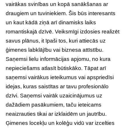
vairākas svinības un kopā sanākšanas ar
draugiem un tuviniekiem. Šis būs interesants
un kaut kādā ziņā arī dinamisks laiks
romantiskajā dzīvē. Veiksmīgi izdosies realizēt
savus plānus, it īpaši tos, kuri attiecās uz
ģimenes labklājību vai biznesa attīstību.
Saņemsi lielu informācijas apjomu, no kura
nepieciešams atlasīt būtiskāko. Tāpat arī
saņemsi vairākus ieteikumus vai apspriedīsi
idejas, kuras saistītas ar tavu profesionālo
dzīvi. Saņemsi vairāk uzaicinājumus uz
dažādiem pasākumiem, taču ieteicams
neaizrauties tikai ar izklaidēm un jautrību.
Ģimenes locekļu un kolēģu vidū var izcelties