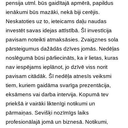
pensija utml. būs gaidītajā apmērā, papildus
ienākumi būs mazāki, nekā biji cerējis.
Neskatoties uz to, ieteicams daļu naudas
investēt savas idejas attīstībā. Šī investīcija
pavisam noteikti atmaksāsies. Zvaigznes sola
pārsteigumus dažādās dzīves jomās. Nedēļas
noslēgumā būsi pārliecināts, ka ir lietas, kuras
nav iespējams ieplānot, jo dzīvē viss norit
pavisam citādāk. Šī nedēļa atnesīs veiksmi
tiem, kuriem gaidāma svarīga prezentācija,
eksāmens vai darba intervija. Kopumā tev
priekšā ir vairāki liktenīgi notikumi un
pārmaiņas. Sevišķi nozīmīgs laiks
profesionālajā jomā un biznesā. Notikumi,