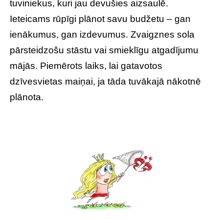
tuviniekus, kuri jau devušies aizsaulē.
Ieteicams rūpīgi plānot savu budžetu – gan
ienākumus, gan izdevumus. Zvaigznes sola
pārsteidzošu stāstu vai smieklīgu atgadījumu
mājās. Piemērots laiks, lai gatavotos
dzīvesvietas maiņai, ja tāda tuvākajā nākotnē
plānota.