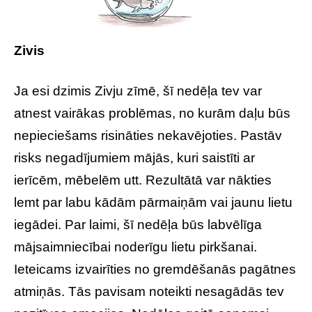
Zivis
Ja esi dzimis Zivju zīmē, šī nedēļa tev var
atnest vairākas problēmas, no kurām daļu būs
nepieciešams risināties nekavējoties. Pastāv
risks negadījumiem mājās, kuri saistīti ar
ierīcēm, mēbelēm utt. Rezultātā var nākties
lemt par labu kādām pārmaiņām vai jaunu lietu
iegādei. Par laimi, šī nedēļa būs labvēlīga
mājsaimniecībai noderīgu lietu pirkšanai.
Ieteicams izvairīties no gremdēšanās pagātnes
atmiņās. Tās pavisam noteikti nesagādās tev