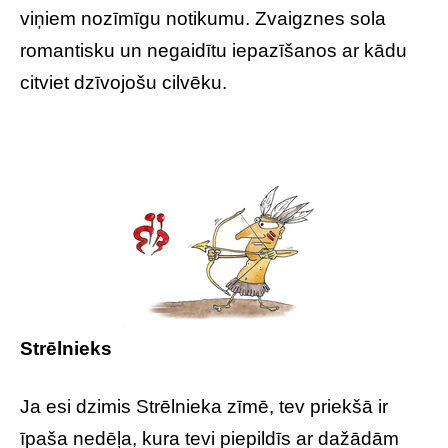
viņiem nozīmīgu notikumu. Zvaigznes sola
romantisku un negaidītu iepazīšanos ar kādu
citviet dzīvojošu cilvēku.
Strēlnieks
Ja esi dzimis Strēlnieka zīmē, tev priekšā ir
īpaša nedēļa, kura tevi piepildīs ar dažādām