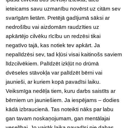
ieteicams savu uzmanību novērst uz citām sev
svarīgām lietām. Pretējā gadījumā sāksi ar
nedrošību vai aizdomām raudzīties uz
apkārtējo cilvēku rīcību un redzēsi tikai
negatīvo tajā, kas notiek tev apkārt. Ja
nepalīdzēsi sev, tad kļūsi visai kaitinošs saviem
līdzcilvēkiem. Palīdzēt izkļūt no drūmā
dvēseles stāvokļa var palīdzēt bērni vai
jaunieši, ar kuriem kopā pavadīsi laiku.
Veiksmīga nedēļa tiem, kuru darbs saistīts ar
bērniem un jauniešiem. Ja iespējams – dodies
kādā izbraucienā. Tas noteikti nāks par labu
gan tavam noskaņojumam, gan mentālajai
veselībai. Jo vairāk laika pavadīsi pie dabas