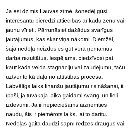
Ja esi dzimis Lauvas zīmē, šonedēļ gūsi
interesantu pieredzi attiecībās ar kādu zēnu vai
jaunu vīrieti. Pārrunāsiet dažādus svarīgus
jautājumus, kas skar viņa nākotni. Diemžēl,
šajā nedēļā neizdosies gūt vērā ņemamus
darba rezultātus. Iespējams, piedzīvosi pat
kaut kāda veida stagnāciju vai zaudējumu, taču
uztver to kā daļu no attīstības procesa.
Labvēlīgs laiks finanšu jautājumu risināšanai, it
īpaši, ja tuvākajā laikā gaidāmi svarīgi un lieli
izdevumi. Ja ir nepieciešams aizņemties
naudu, šis ir piemērots laiks, lai to darītu.
Nedēļas gaitā daudzi sapnī redzēs draugus vai