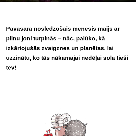
Raksta autors
Brivbridis.lv
-
12/05/2025
Foto:BrīvBrīdis.lv
Pavasara noslēdzošais mēnesis maijs ar
pilnu joni turpinās – nāc, palūko, kā
izkārtojušās zvaigznes un planētas, lai
uzzinātu, ko tās nākamajai nedēļai sola tieši
tev!
Tavs horoskops lieliskai nedēļai: 12.-18.
maijs