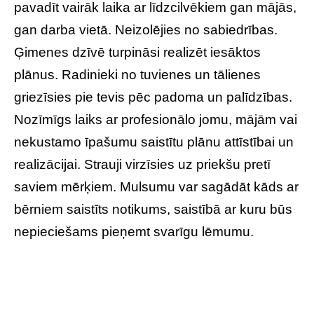
pavadīt vairāk laika ar līdzcilvēkiem gan mājās,
gan darba vietā. Neizolējies no sabiedrības.
Ģimenes dzīvē turpināsi realizēt iesāktos
plānus. Radinieki no tuvienes un tālienes
griezīsies pie tevis pēc padoma un palīdzības.
Nozīmīgs laiks ar profesionālo jomu, mājām vai
nekustamo īpašumu saistītu plānu attīstībai un
realizācijai. Strauji virzīsies uz priekšu pretī
saviem mērķiem. Mulsumu var sagādāt kāds ar
bērniem saistīts notikums, saistībā ar kuru būs
nepieciešams pieņemt svarīgu lēmumu.