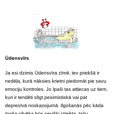
Ūdensvīrs
Ja esi dzimis Ūdensvīra zīmē, tev priekšā ir
nedēļa, kurā nāksies krietni piedomāt pie savu
emociju kontroles. Jo īpaši tas attiecas uz tiem,
kuri ir tendēti slīgt pesimistiskā vai pat
depresīvā noskaņojumā. Ilgošanās pēc kāda
īpaša cilvēka būs sevišķi izteikta, taču