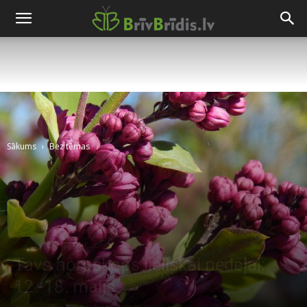
Sākums
Bez tēmas
Tavs horoskops lieliskai nedēļai:
12.-18. maijs