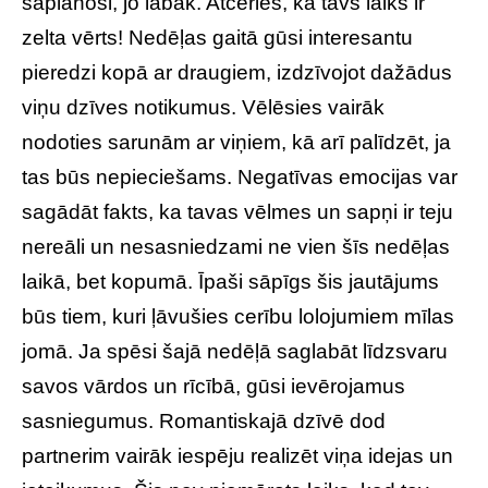
saplānosi, jo labāk. Atceries, ka tavs laiks ir
zelta vērts! Nedēļas gaitā gūsi interesantu
pieredzi kopā ar draugiem, izdzīvojot dažādus
viņu dzīves notikumus. Vēlēsies vairāk
nodoties sarunām ar viņiem, kā arī palīdzēt, ja
tas būs nepieciešams. Negatīvas emocijas var
sagādāt fakts, ka tavas vēlmes un sapņi ir teju
nereāli un nesasniedzami ne vien šīs nedēļas
laikā, bet kopumā. Īpaši sāpīgs šis jautājums
būs tiem, kuri ļāvušies cerību lolojumiem mīlas
jomā. Ja spēsi šajā nedēļā saglabāt līdzsvaru
savos vārdos un rīcībā, gūsi ievērojamus
sasniegumus. Romantiskajā dzīvē dod
partnerim vairāk iespēju realizēt viņa idejas un