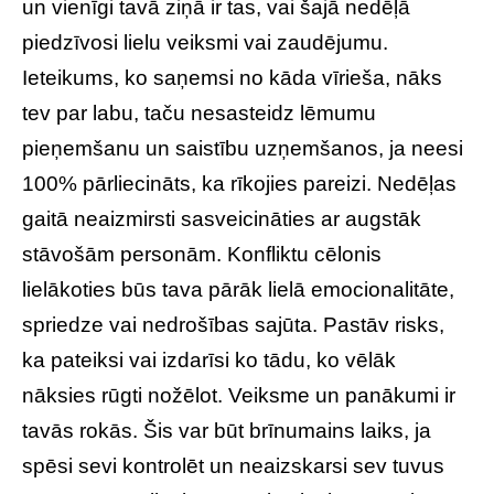
un vienīgi tavā ziņā ir tas, vai šajā nedēļā
piedzīvosi lielu veiksmi vai zaudējumu.
Ieteikums, ko saņemsi no kāda vīrieša, nāks
tev par labu, taču nesasteidz lēmumu
pieņemšanu un saistību uzņemšanos, ja neesi
100% pārliecināts, ka rīkojies pareizi. Nedēļas
gaitā neaizmirsti sasveicināties ar augstāk
stāvošām personām. Konfliktu cēlonis
lielākoties būs tava pārāk lielā emocionalitāte,
spriedze vai nedrošības sajūta. Pastāv risks,
ka pateiksi vai izdarīsi ko tādu, ko vēlāk
nāksies rūgti nožēlot. Veiksme un panākumi ir
tavās rokās. Šis var būt brīnumains laiks, ja
spēsi sevi kontrolēt un neaizskarsi sev tuvus