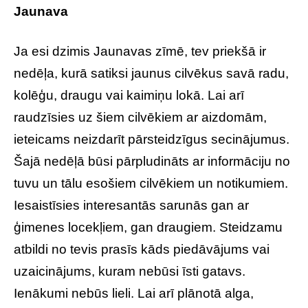
Jaunava
Ja esi dzimis Jaunavas zīmē, tev priekšā ir
nedēļa, kurā satiksi jaunus cilvēkus savā radu,
kolēģu, draugu vai kaimiņu lokā. Lai arī
raudzīsies uz šiem cilvēkiem ar aizdomām,
ieteicams neizdarīt pārsteidzīgus secinājumus.
Šajā nedēļā būsi pārpludināts ar informāciju no
tuvu un tālu esošiem cilvēkiem un notikumiem.
Iesaistīsies interesantās sarunās gan ar
ģimenes locekļiem, gan draugiem. Steidzamu
atbildi no tevis prasīs kāds piedāvājums vai
uzaicinājums, kuram nebūsi īsti gatavs.
Ienākumi nebūs lieli. Lai arī plānotā alga,