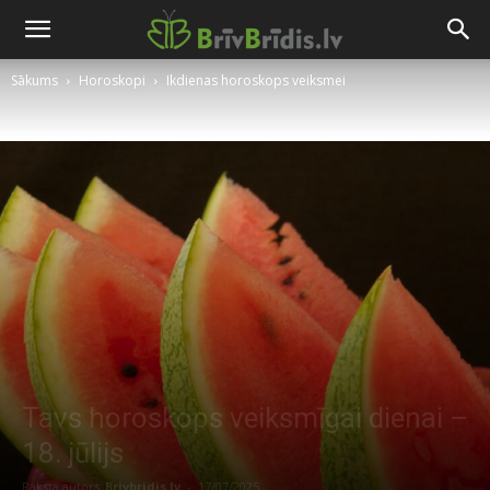
Sākums
Horoskopi
Ikdienas horoskops veiksmei
Tavs horoskops veiksmīgai dienai –
18. jūlijs
Raksta autors
Brivbridis.lv
-
17/07/2025