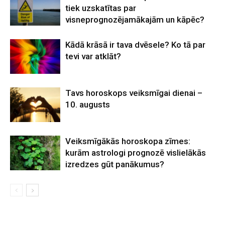
tiek uzskatītas par
visneprognozējamākajām un kāpēc?
Kādā krāsā ir tava dvēsele? Ko tā par
tevi var atklāt?
Tavs horoskops veiksmīgai dienai –
10. augusts
Veiksmīgākās horoskopa zīmes:
kurām astrologi prognozē vislielākās
izredzes gūt panākumus?