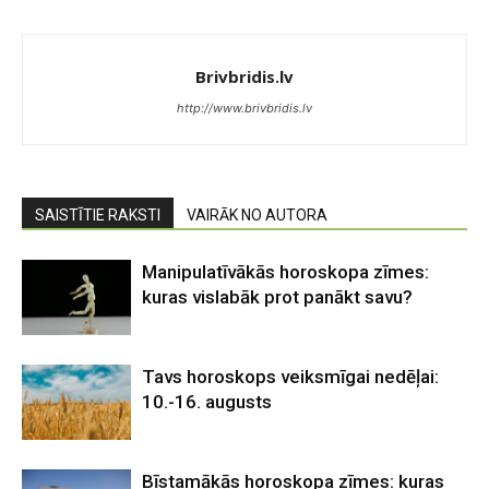
Brivbridis.lv
http://www.brivbridis.lv
SAISTĪTIE RAKSTI
VAIRĀK NO AUTORA
Manipulatīvākās horoskopa zīmes:
kuras vislabāk prot panākt savu?
Tavs horoskops veiksmīgai nedēļai:
10.-16. augusts
Bīstamākās horoskopa zīmes: kuras