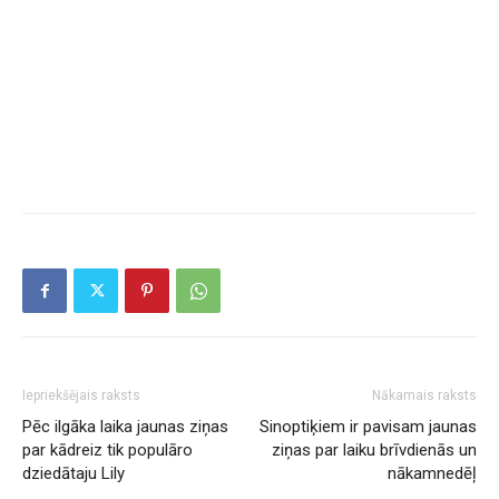
Iepriekšējais raksts
Nākamais raksts
Pēc ilgāka laika jaunas ziņas
Sinoptiķiem ir pavisam jaunas
par kādreiz tik populāro
ziņas par laiku brīvdienās un
dziedātaju Lily
nākamnedēļ