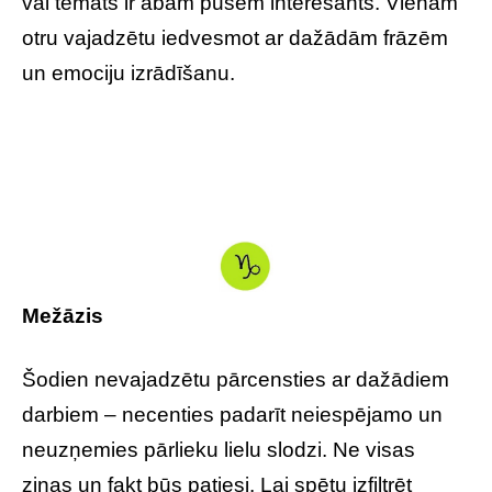
vai temats ir abām pusēm interesants. Vienam
otru vajadzētu iedvesmot ar dažādām frāzēm
un emociju izrādīšanu.
Mežāzis
Šodien nevajadzētu pārcensties ar dažādiem
darbiem – necenties padarīt neiespējamo un
neuzņemies pārlieku lielu slodzi. Ne visas
ziņas un fakt būs patiesi. Lai spētu izfiltrēt