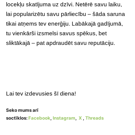
locekļu skatījuma uz dzīvi. Netērē savu laiku,
lai popularizētu savu pārliecību – šāda saruna
tikai atņems tev enerģiju. Labākajā gadījumā,
tu vienkārši izsmelsi savus spēkus, bet
sliktākajā – pat apdraudēt savu reputāciju.
Lai tev izdevusies šī diena!
Seko mums arī
soctīklos:
Facebook
,
Instagram
,
X
,
Threads