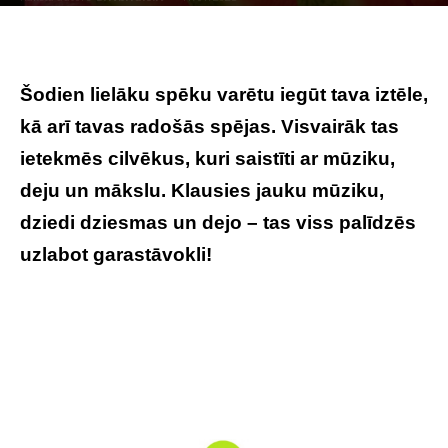
Photo by
Jan Canty
on
Unsplash
Šodien lielāku spēku varētu iegūt tava iztēle,
kā arī tavas radošās spējas. Visvairāk tas
ietekmēs cilvēkus, kuri saistīti ar mūziku,
deju un mākslu. Klausies jauku mūziku,
dziedi dziesmas un dejo – tas viss palīdzēs
uzlabot garastāvokli!
Tavs horoskops
veiksmīgai dienai – 18. jūlijs