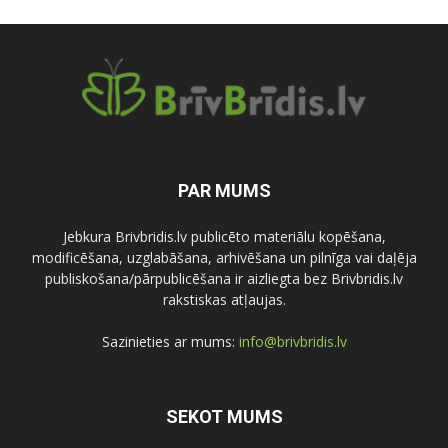
PAR MUMS
Jebkura Brivbridis.lv publicēto materiālu kopēšana,
modificēšana, uzglabāšana, arhivēšana un pilnīga vai daļēja
publiskošana/pārpublicēšana ir aizliegta bez Brivbridis.lv
rakstiskas atļaujas.
Sazinieties ar mums:
info@brivbridis.lv
SEKOT MUMS