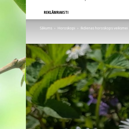
REKLĀMRAKSTI
Sākums
Horoskopi
Ikdienas horoskops veiksmei