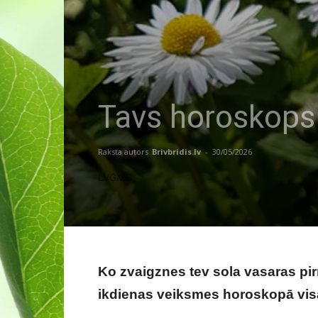
Tavs horoskops 
Raksta autors
Brivbridis.lv
-
30/05/2026
LVĢMC
Ko zvaigznes tev sola vasaras pir
ikdienas veiksmes horoskopā vi
veiksmīgai dienai – 1. jūnijs