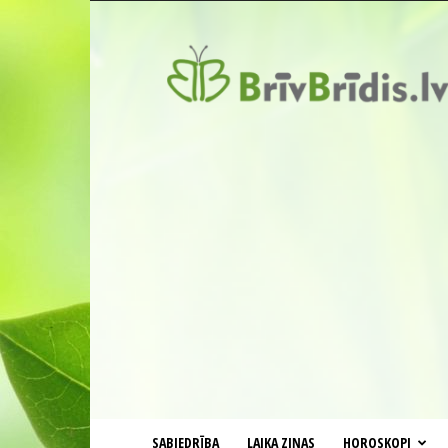
BrīvBrīdis.lv
SABIEDRĪBA
LAIKA ZIŅAS
HOROSKOPI