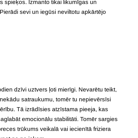
s spieķos. Izmanto tikai likumīgas un
Pierādi sevi un iegūsi neviltotu apkārtējo
ien dzīvi uztvers ļoti mierīgi. Nevarētu teikt,
nekādu satraukumu, tomēr tu nepievērsīsi
vērību. Tā izrādīsies atzīstama pieeja, kas
aglabāt emocionālu stabilitāti. Tomēr sargies
ces trūkums veikalā vai iecienītā friziera