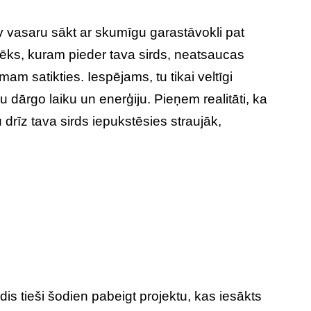
v vasaru sākt ar skumīgu garastāvokli pat
lvēks, kuram pieder tava sirds, neatsaucas
am satikties. Iespējams, tu tikai veltīgi
u dārgo laiku un enerģiju. Pieņem realitāti, ka
 drīz tava sirds iepukstēsies straujāk,
dis tieši šodien pabeigt projektu, kas iesākts