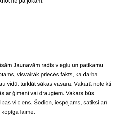
iknot ne pa jokam.
visām Jaunavām radīs vieglu un patīkamu
otams, visvairāk priecēs fakts, ka darba
jau vidū, turklāt sākas vasara. Vakarā noteikti
tās ar ģimeni vai draugiem. Vakars būs
pas vilciens. Šodien, iespējams, satiksi arī
 kopīga laime.