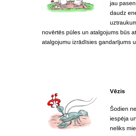
jau pasen
daudz ener
uztraukumi
novērtēs pūles un atalgojums būs at
atalgojumu izrādīsies gandarījums u
Vēzis
Šodien nel
iespēja un
neliks mi