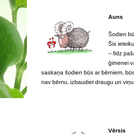
Auns
Šodien bū
Šis ietei
– līdz pa
ģimenei v
saskaņa šodien būs ar bērniem, būsie
nav bērnu, izbaudiet draugu un viņ
Vērsis