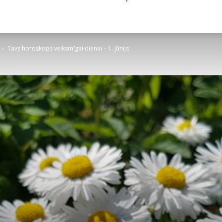
Tavs horoskops veiksmīgai dienai – 1. jūnijs