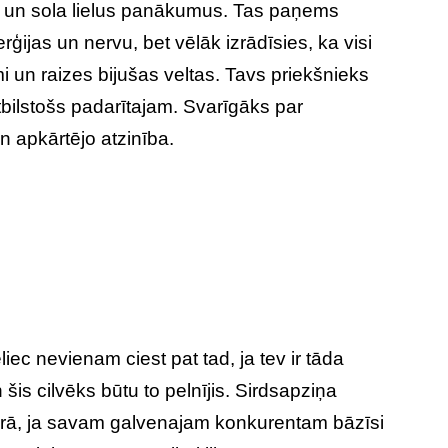
 un sola lielus panākumus. Tas paņems
ģijas un nervu, bet vēlāk izrādīsies, ka visi
 un raizes bijušas veltas. Tavs priekšnieks
bilstošs padarītajam. Svarīgāks par
n apkārtējo atzinība.
iec nevienam ciest pat tad, ja tev ir tāda
 šis cilvēks būtu to pelnījis. Sirdsapziņa
erā, ja savam galvenajam konkurentam bāzīsi