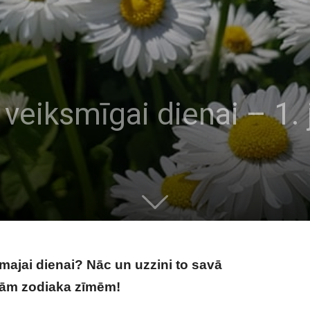
veiksmīgai dienai – 1. 
majai dienai? Nāc un uzzini to savā
sām zodiaka zīmēm!
Tavs horoskops