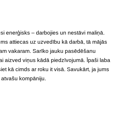
si enerģisks – darbojies un nestāvi maliņā.
kums attiecas uz uzvedību kā darbā, tā mājās
šam vakaram. Sarīko jauku pasēdēšanu
ai aizved viņus kādā piedzīvojumā. Īpaši laba
t kā cimds ar roku it visā. Savukārt, ja jums
u atvašu kompāniju.