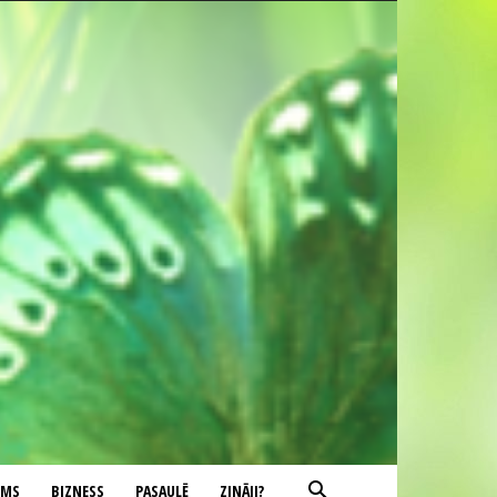
UMS
BIZNESS
PASAULĒ
ZINĀJI?