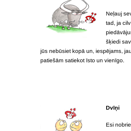
Neļauj se
tad, ja ci
piedāvājum
šķiedi sav
jūs nebūsiet kopā un, iespējams, jau
patiešām satiekot īsto un vienīgo.
Dvīņi
Esi nobrie