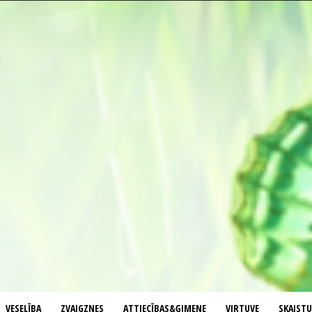
VESELĪBA
ZVAIGZNES
ATTIECĪBAS&ĢIMENE
VIRTUVE
SKAIST