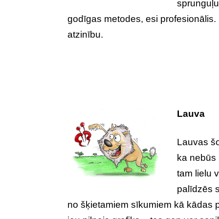
sprunguļu
godīgas metodes, esi profesionālis. 
atzinību.
Lauva
Lauvas šod
ka nebūs 
tam lielu 
palīdzēs s
no šķietamiem sīkumiem kā kādas pre