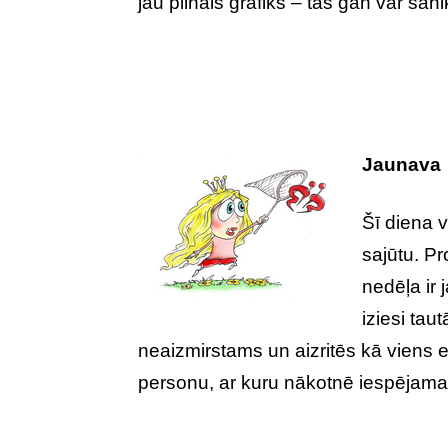
jau pilnais grafiks – tas gan var san
Jaunava
Šī diena 
sajūtu. Pr
nedēļa ir 
iziesi tau
neaizmirstams un aizritēs kā viens el
personu, ar kuru nākotnē iespējama