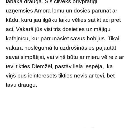
labākā drauga. Šis cilvēks brīvprātīgi
uzņemsies Amora lomu un dosies parunāt ar
kādu, kuru jau ilgāku laiku vēlies satikt aci pret
aci. Vakarā jūs visi trīs dosieties uz mājīgu
kafejnīcu, kur pārrunāsiet savus hobijus. Tikai
vakara noslēgumā tu uzdrošināsies pajautāt
savai simpātijai, vai viņš būtu ar mieru vēlreiz ar
tevi tikties Diemžēl, pastāv liela iespēja, ka
viņš būs ieinteresēts tikties nevis ar tevi, bet
tavu draugu.