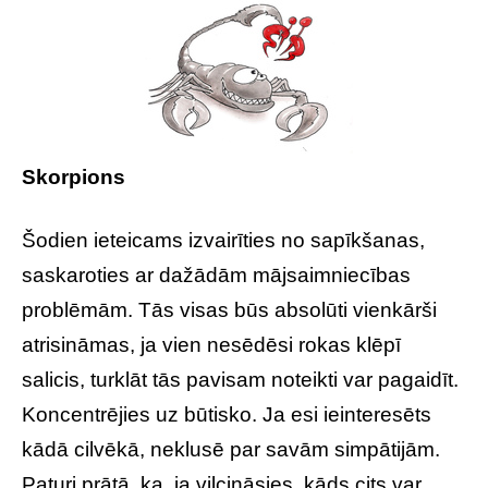
Skorpions
Šodien ieteicams izvairīties no sapīkšanas,
saskaroties ar dažādām mājsaimniecības
problēmām. Tās visas būs absolūti vienkārši
atrisināmas, ja vien nesēdēsi rokas klēpī
salicis, turklāt tās pavisam noteikti var pagaidīt.
Koncentrējies uz būtisko. Ja esi ieinteresēts
kādā cilvēkā, neklusē par savām simpātijām.
Paturi prātā, ka, ja vilcināsies, kāds cits var