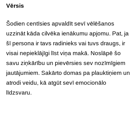
Vērsis
Šodien centīsies apvaldīt sevī vēlēšanos
uzzināt kāda cilvēka ienākumu apjomu. Pat, ja
šī persona ir tavs radinieks vai tuvs draugs, ir
visai nepieklājīgi līst viņa makā. Noslāpē šo
savu ziņkārību un pievērsies sev nozīmīgiem
jautājumiem. Sakārto domas pa plauktiņiem un
atrodi veidu, kā atgūt sevī emocionālo
līdzsvaru.