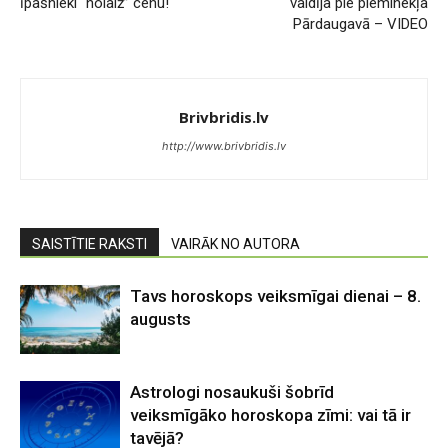
īpašnieki “nolaiž” cenu!
valdīja pie pieminekļa
Pārdaugavā – VIDEO
Brivbridis.lv
http://www.brivbridis.lv
SAISTĪTIE RAKSTI
VAIRĀK NO AUTORA
Tavs horoskops veiksmīgai dienai – 8.
augusts
Astrologi nosaukuši šobrīd
veiksmīgāko horoskopa zīmi: vai tā ir
tavējā?