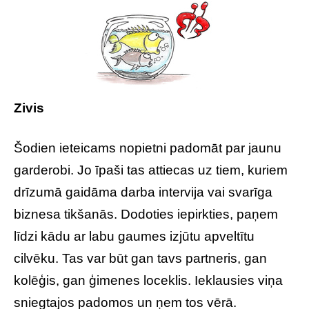
Zivis
Šodien ieteicams nopietni padomāt par jaunu
garderobi. Jo īpaši tas attiecas uz tiem, kuriem
drīzumā gaidāma darba intervija vai svarīga
biznesa tikšanās. Dodoties iepirkties, paņem
līdzi kādu ar labu gaumes izjūtu apveltītu
cilvēku. Tas var būt gan tavs partneris, gan
kolēģis, gan ģimenes loceklis. Ieklausies viņa
sniegtajos padomos un ņem tos vērā.