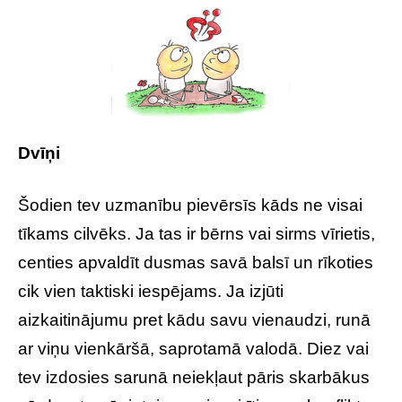
Dvīņi
Šodien tev uzmanību pievērsīs kāds ne visai
tīkams cilvēks. Ja tas ir bērns vai sirms vīrietis,
centies apvaldīt dusmas savā balsī un rīkoties
cik vien taktiski iespējams. Ja izjūti
aizkaitinājumu pret kādu savu vienaudzi, runā
ar viņu vienkāršā, saprotamā valodā. Diez vai
tev izdosies sarunā neiekļaut pāris skarbākus