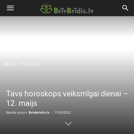
Sākums
Horoskopi
Tavs horoskops veiksmīgai dienai –
12. maijs
Raksta autors
Brivbridis.lv
-
11/05/2022