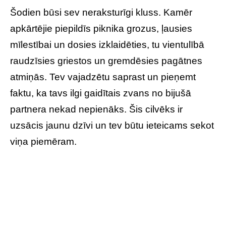
Šodien būsi sev neraksturīgi kluss. Kamēr
apkārtējie piepildīs piknika grozus, ļausies
mīlestībai un dosies izklaidēties, tu vientulībā
raudzīsies griestos un gremdēsies pagātnes
atmiņās. Tev vajadzētu saprast un pieņemt
faktu, ka tavs ilgi gaidītais zvans no bijušā
partnera nekad nepienāks. Šis cilvēks ir
uzsācis jaunu dzīvi un tev būtu ieteicams sekot
viņa piemēram.