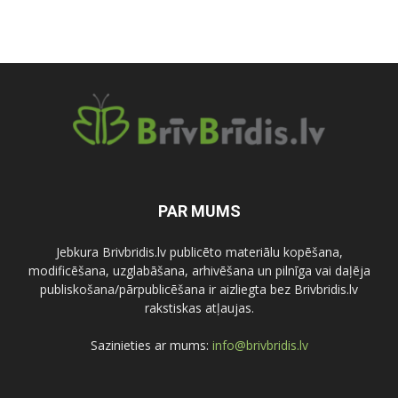
PAR MUMS
Jebkura Brivbridis.lv publicēto materiālu kopēšana,
modificēšana, uzglabāšana, arhivēšana un pilnīga vai daļēja
publiskošana/pārpublicēšana ir aizliegta bez Brivbridis.lv
rakstiskas atļaujas.
Sazinieties ar mums:
info@brivbridis.lv