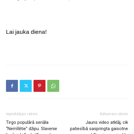
Lai jauka diena!
Iepriekšējais raksts
Nākamais raksts
Tirgo populārā seriāla
Jauns video atklāj, cik
“Nemīlētie” džipu. Slavenie
patiesībā saspringta gaisotne