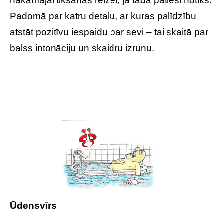
nākamajai tikšanās reizei, ja tāda patiesi notiks.
Padomā par katru detaļu, ar kuras palīdzību
atstāt pozitīvu iespaidu par sevi – tai skaitā par
balss intonāciju un skaidru izrunu.
Ūdensvīrs