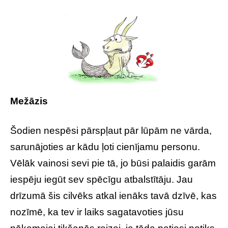
Mežāzis
Šodien nespēsi pārspļaut pār lūpām ne vārda,
sarunājoties ar kādu ļoti cienījamu personu.
Vēlāk vainosi sevi pie tā, jo būsi palaidis garām
iespēju iegūt sev spēcīgu atbalstītāju. Jau
drīzumā šis cilvēks atkal ienāks tavā dzīvē, kas
nozīmē, ka tev ir laiks sagatavoties jūsu