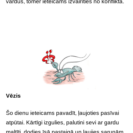
vārdus, tomēr ieteicams izvairīties no konflikta.
Vēzis
Šo dienu ieteicams pavadīt, ļaujoties pasīvai
atpūtai. Kārtīgi izgulies, palutini sevi ar gardu
maltīti, dodies īsā pastaigā un ļaujies sarunām