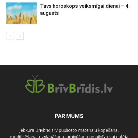
Tavs horoskops veiksmīgai dienai – 4.
augusts
PAR MUMS
Jebkura Brivbridis.lv publicēto materiālu kopēšana,
modificēšana, uzglabāšana, arhivēšana un pilnīga vai daļēja