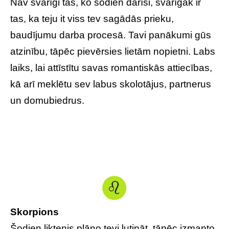
Nav svarīgi tas, ko šodien darīsi, svarīgāk ir
tas, ka teju it viss tev sagādās prieku,
baudījumu darba procesā. Tavi panākumi gūs
atzinību, tāpēc pievērsies lietām nopietni. Labs
laiks, lai attīstītu savas romantiskās attiecības,
kā arī meklētu sev labus skolotājus, partnerus
un domubiedrus.
Skorpions
Šodien liktenis plāno tevi lutināt, tāpēc izmanto