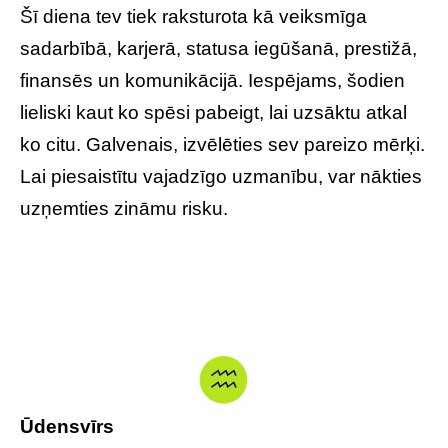
Šī diena tev tiek raksturota kā veiksmīga
sadarbībā, karjerā, statusa iegūšanā, prestižā,
finansēs un komunikācijā. Iespējams, šodien
lieliski kaut ko spēsi pabeigt, lai uzsāktu atkal
ko citu. Galvenais, izvēlēties sev pareizo mērķi.
Lai piesaistītu vajadzīgo uzmanību, var nākties
uzņemties zināmu risku.
Ūdensvīrs