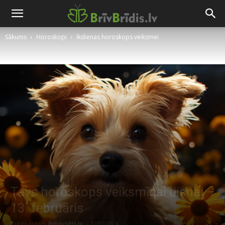
Sākums
Horoskopi
Ikdienas horoskops veiksmei
Tavs horoskops veiksmīgai dienai –
13. februāris
Raksta autors
Brivbridis.lv
-
12/02/2024