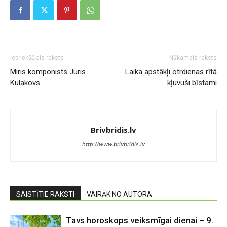
Iepriekšējais raksts
Nākamais raksts
Miris komponists Juris
Laika apstākļi otrdienas rītā
Kulakovs
kļuvuši bīstami
Brivbridis.lv
http://www.brivbridis.lv
SAISTĪTIE RAKSTI
VAIRĀK NO AUTORA
Tavs horoskops veiksmīgai dienai – 9.