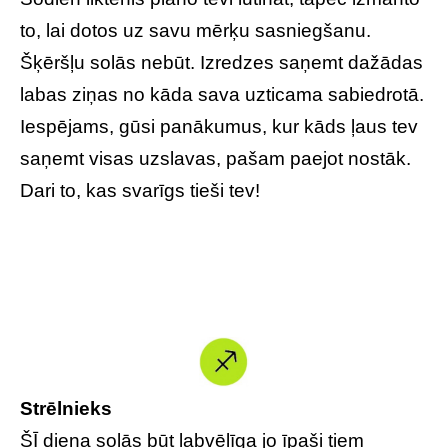
to, lai dotos uz savu mērķu sasniegšanu.
Šķēršļu solās nebūt. Izredzes saņemt dažādas
labas ziņas no kāda sava uzticama sabiedrotā.
Iespējams, gūsi panākumus, kur kāds ļaus tev
saņemt visas uzslavas, pašam paejot nostāk.
Dari to, kas svarīgs tieši tev!
Strēlnieks
ŠĪ diena solās būt labvēlīga jo īpaši tiem