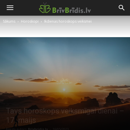
Sākums
Horoskopi
Ikdienas horoskops veiksmei
Tavs horoskops veiksmīgai dienai –
17. maijs
Raksta autors
Brivbridis.lv
-
16/05/2023