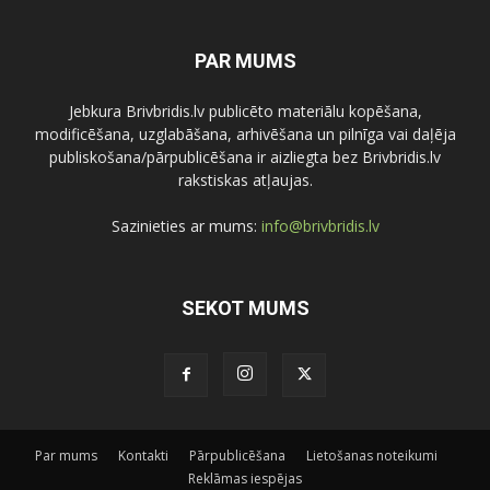
PAR MUMS
Jebkura Brivbridis.lv publicēto materiālu kopēšana,
modificēšana, uzglabāšana, arhivēšana un pilnīga vai daļēja
publiskošana/pārpublicēšana ir aizliegta bez Brivbridis.lv
rakstiskas atļaujas.
Sazinieties ar mums:
info@brivbridis.lv
SEKOT MUMS
Par mums
Kontakti
Pārpublicēšana
Lietošanas noteikumi
Reklāmas iespējas