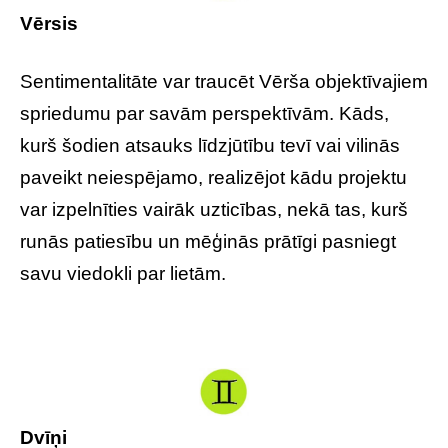
Vērsis
Sentimentalitāte var traucēt Vērša objektīvajiem
spriedumu par savām perspektīvām. Kāds,
kurš šodien atsauks līdzjūtību tevī vai vilinās
paveikt neiespējamo, realizējot kādu projektu
var izpelnīties vairāk uzticības, nekā tas, kurš
runās patiesību un mēģinās prātīgi pasniegt
savu viedokli par lietām.
Dvīņi