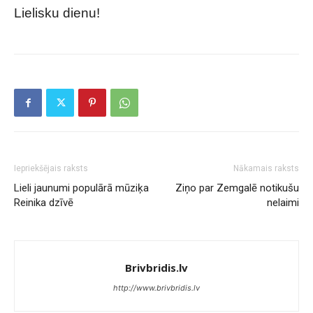
Lielisku dienu!
Iepriekšējais raksts
Nākamais raksts
Lieli jaunumi populārā mūziķa
Ziņo par Zemgalē notikušu
Reinika dzīvē
nelaimi
Brivbridis.lv
http://www.brivbridis.lv