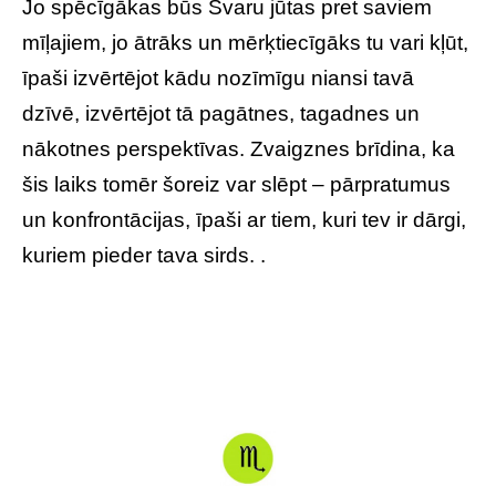
Jo spēcīgākas būs Svaru jūtas pret saviem
mīļajiem, jo ātrāks un mērķtiecīgāks tu vari kļūt,
īpaši izvērtējot kādu nozīmīgu niansi tavā
dzīvē, izvērtējot tā pagātnes, tagadnes un
nākotnes perspektīvas. Zvaigznes brīdina, ka
šis laiks tomēr šoreiz var slēpt – pārpratumus
un konfrontācijas, īpaši ar tiem, kuri tev ir dārgi,
kuriem pieder tava sirds. .