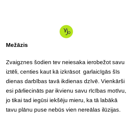
Mežāzis
Zvaigznes šodien tev neiesaka ierobežot savu
iztēli, centies kaut kā izkrāsot garlaicīgās šīs
dienas darbības tavā ikdienas dzīvē. Vienkārši
esi pārliecināts par ikvienu savu rīcības motīvu,
jo tikai tad iegūsi iekšēju mieru, ka tā labākā
tavu plānu puse nebūs vien nereālas ilūzijas.