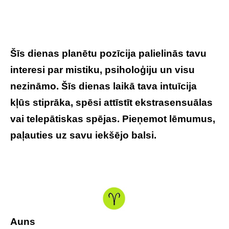
Šīs dienas planētu pozīcija palielinās tavu
interesi par mistiku, psiholoģiju un visu
nezināmo. Šīs dienas laikā tava intuīcija
kļūs stiprāka, spēsi attīstīt ekstrasensuālas
vai telepātiskas spējas. Pieņemot lēmumus,
paļauties uz savu iekšējo balsi.
Auns