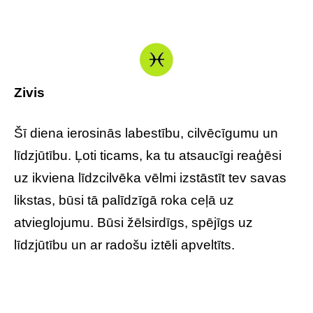
Zivis
Šī diena ierosinās labestību, cilvēcīgumu un
līdzjūtību. Ļoti ticams, ka tu atsaucīgi reaģēsi
uz ikviena līdzcilvēka vēlmi izstāstīt tev savas
likstas, būsi tā palīdzīgā roka ceļā uz
atvieglojumu. Būsi žēlsirdīgs, spējīgs uz
līdzjūtību un ar radošu iztēli apveltīts.