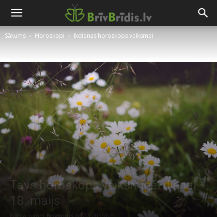
Sākums
Horoskopi
Ikdienas horoskops veiksmei
Tavs horoskops veiksmīgai dienai –
18. maijs
Raksta autors
Brivbridis.lv
-
17/05/2023