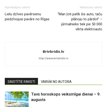
Iepriekšējais raksts
Nākamais raksts
Lielu dzīves pavērsienu
“Man ļoti patīk šis auto, taču
piedzīvojusi pavāre no Rīgas
plānoju to pārdot” –
jūrmalnieks tiek pie 50 000
vērta elektroauto
Brivbridis.lv
http://www.brivbridis.lv
SAISTĪTIE RAKSTI
VAIRĀK NO AUTORA
Tavs horoskops veiksmīgai dienai – 9.
augusts