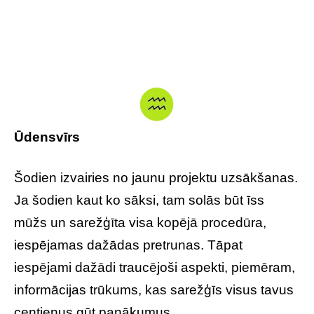
Ūdensvīrs
Šodien izvairies no jaunu projektu uzsākšanas.
Ja šodien kaut ko sāksi, tam solās būt īss
mūžs un sarežģīta visa kopējā procedūra,
iespējamas dažādas pretrunas. Tāpat
iespējami dažādi traucējoši aspekti, piemēram,
informācijas trūkums, kas sarežģīs visus tavus
centienus gūt panākumus.