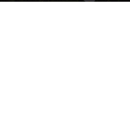
Photo by
Niklas Veenhuis
on
Unsplash