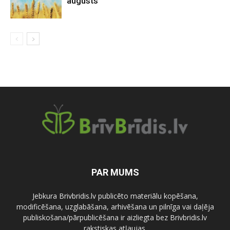
augusts
PAR MUMS
Jebkura Brivbridis.lv publicēto materiālu kopēšana,
modificēšana, uzglabāšana, arhivēšana un pilnīga vai daļēja
publiskošana/pārpublicēšana ir aizliegta bez Brivbridis.lv
rakstiskas atļaujas.