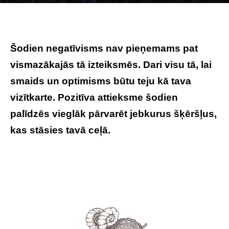
Raksta autors
Brivbridis.lv
-
19/06/2026
Šodien negatīvisms nav pieņemams pat
vismazākajās tā izteiksmēs. Dari visu tā, lai
smaids un optimisms būtu teju kā tava
vizītkarte. Pozitīva attieksme šodien
palīdzēs vieglāk pārvarēt jebkurus šķēršļus,
kas stāsies tavā ceļā.
Tavs horoskops
veiksmīgai dienai – 21. jūnijs