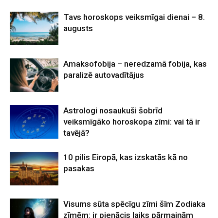
Tavs horoskops veiksmīgai dienai – 8.
augusts
Amaksofobija – neredzamā fobija, kas
paralizē autovadītājus
Astrologi nosaukuši šobrīd
veiksmīgāko horoskopa zīmi: vai tā ir
tavējā?
10 pilis Eiropā, kas izskatās kā no
pasakas
Visums sūta spēcīgu zīmi šīm Zodiaka
zīmēm: ir pienācis laiks pārmaiņām