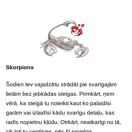
Skorpions
Šodien tev vajadzētu strādāt pie svarīgajām
lietām bez jebkādas steigas. Pirmkārt, ņem
vērā, ka steigā tu noteikti kaut ko palaidīsi
garām vai izlaidīsi kādu svarīgu detaļu, kas
radīs nopietnu kļūdu. Otrkārt, neatkarīgi no tā,
cik ļoti tu centīsies, pēc šī projekta