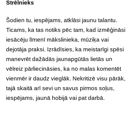
Strēlnieks
Šodien tu, iespējams, atklāsi jaunu talantu.
Ticams, ka tas notiks pēc tam, kad izmēģināsi
iesācēju līmenī mākslinieka, mūziķa vai
dejotāja praksi. Izrādīsies, ka meistarīgi spēsi
manevrēt dažādās jaunapgūtās lietās un
vēlreiz pārliecināsies, ka no malas komentēt
vienmēr ir daudz vieglāk. Nekritizē visu pārāk,
tajā skaitā arī sevi un savus pirmos soļus,
iespējams, jaunā hobijā vai pat darbā.