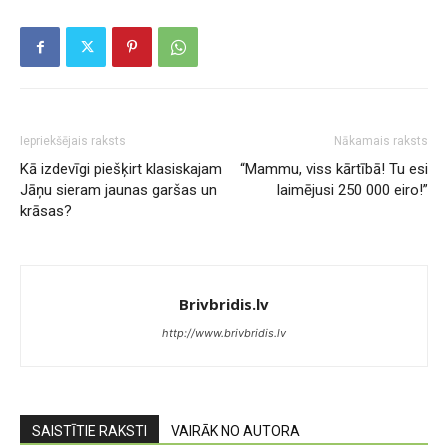
Iepriekšējais raksts
Nākamais raksts
Kā izdevīgi piešķirt klasiskajam
“Mammu, viss kārtībā! Tu esi
Jāņu sieram jaunas garšas un
laimējusi 250 000 eiro!”
krāsas?
Brivbridis.lv
http://www.brivbridis.lv
SAISTĪTIE RAKSTI
VAIRĀK NO AUTORA