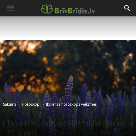
Sākums
Horoskopi
Ikdienas horoskops veiksmei
Tavs horoskops veiksmīgai dienai –
21. jūnijs