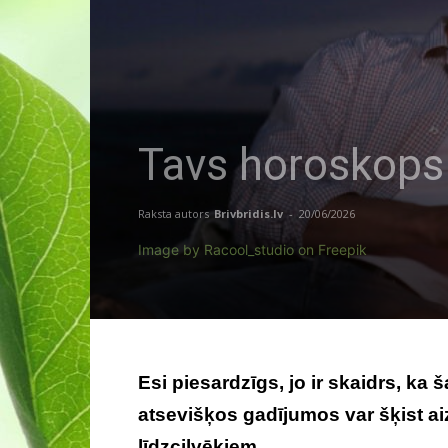
Tavs horoskops 
Raksta autors
Brivbridis.lv
-
20/06/2026
Image by Racool_studio on Freepik
Esi piesardzīgs, jo ir skaidrs, ka
atsevišķos gadījumos var šķist a
līdzcilvēkiem.
Tavs horoskops veik