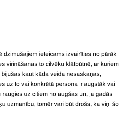
 dzimušajiem ieteicams izvairīties no pārāk
es virināšanas to cilvēku klātbūtnē, ar kuriem
r bijušas kaut kāda veida nesaskaņas,
s uz to vai konkrētā persona ir augstāk vai
u raugies uz citiem no augšas un, ja gadās
ķu uzmanību, tomēr vari būt drošs, ka viņi šo