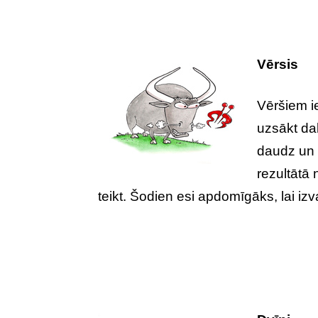
Vērsis
Vēršiem ie
uzsākt da
daudz un 
rezultātā
teikt. Šodien esi apdomīgāks, lai izv