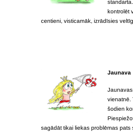
standarta.
kontrolēt 
centieni, visticamāk, izrādīsies veltīg
Jaunava
Jaunavas 
vienatnē. 
šodien ko
Piespiežot 
sagādāt tikai liekas problēmas pats 