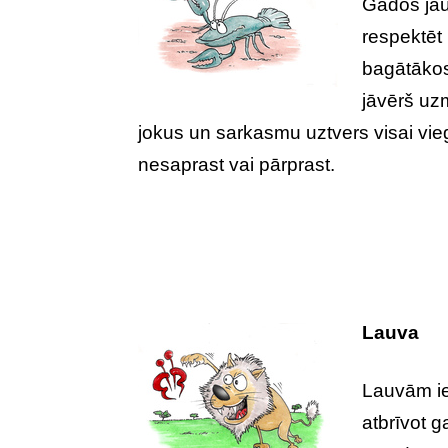
Gados jau
respektēt
bagātākos
jāvērš uz
jokus un sarkasmu uztvers visai vieg
nesaprast vai pārprast.
Lauva
Lauvām ie
atbrīvot g