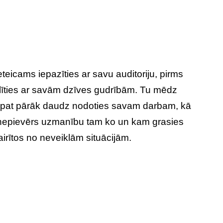
teicams iepazīties ar savu auditoriju, pirms
līties ar savām dzīves gudrībām. Tu mēdz
pat pārāk daudz nodoties savam darbam, kā
 nepievērs uzmanību tam ko un kam grasies
airītos no neveiklām situācijām.