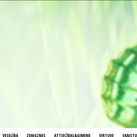
VESELĪBA
ZVAIGZNES
ATTIECĪBAS&ĢIMENE
VIRTUVE
SKAIST