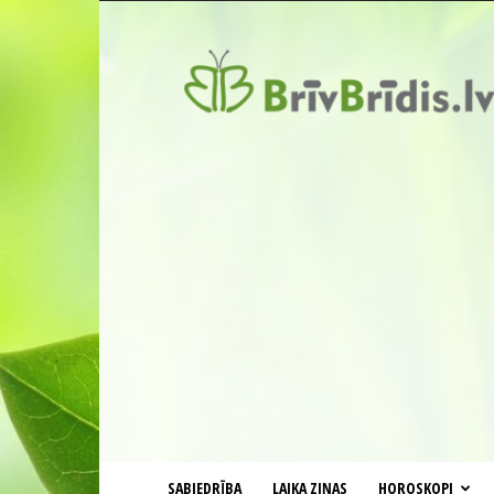
BrīvBrīdis.lv
SABIEDRĪBA
LAIKA ZIŅAS
HOROSKOPI