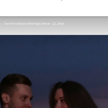
Tavs horoskops veiksmīgai dienai – 22. jūnijs