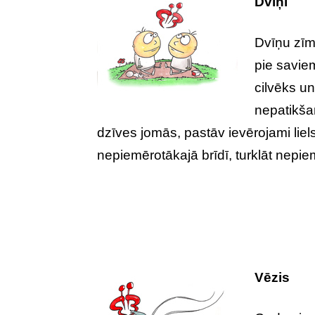
Dvīņi
Dvīņu zīm
pie savie
cilvēks un
nepatikša
dzīves jomās, pastāv ievērojami liel
nepiemērotākajā brīdī, turklāt nepi
Vēzis