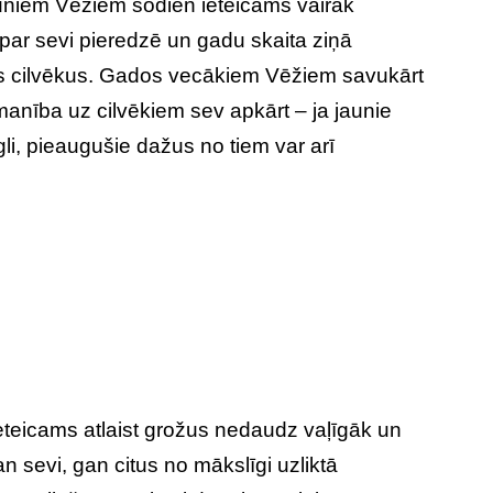
niem Vēžiem šodien ieteicams vairāk
 par sevi pieredzē un gadu skaita ziņā
 cilvēkus. Gados vecākiem Vēžiem savukārt
manība uz cilvēkiem sev apkārt – ja jaunie
li, pieaugušie dažus no tiem var arī
teicams atlaist grožus nedaudz vaļīgāk un
an sevi, gan citus no mākslīgi uzliktā