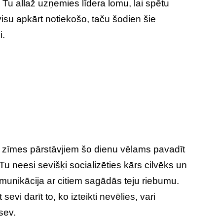
 Tu allaž uzņemies līdera lomu, lai spētu
visu apkārt notiekošo, taču šodien šie
i.
zīmes pārstāvjiem šo dienu vēlams pavadīt
Tu neesi sevišķi socializēties kārs cilvēks un
munikācija ar citiem sagādās teju riebumu.
sevi darīt to, ko izteikti nevēlies, vari
sev.