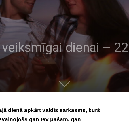
veiksmīgai dienai – 22.
 šajā dienā apkārt valdīs sarkasms, kurš
izvainojošs gan tev pašam, gan
smīgai dienai – 22. jūnijs