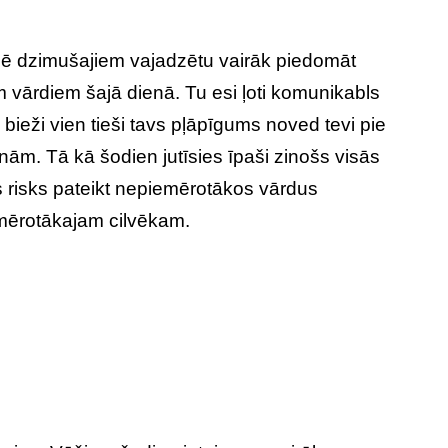
ē dzimušajiem vajadzētu vairāk piedomāt
m vārdiem šajā dienā. Tu esi ļoti komunikabls
 bieži vien tieši tavs pļāpīgums noved tevi pie
nām. Tā kā šodien jutīsies īpaši zinošs visās
s risks pateikt nepiemērotākos vārdus
emērotākajam cilvēkam.