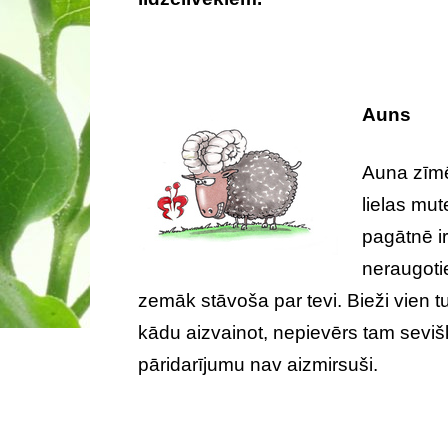
Auns
Auna zīmē
lielas mut
pagātnē i
neraugotie
zemāk stāvoša par tevi. Bieži vien t
kādu aizvainot, nepievērs tam seviš
pāridarījumu nav aizmirsuši.