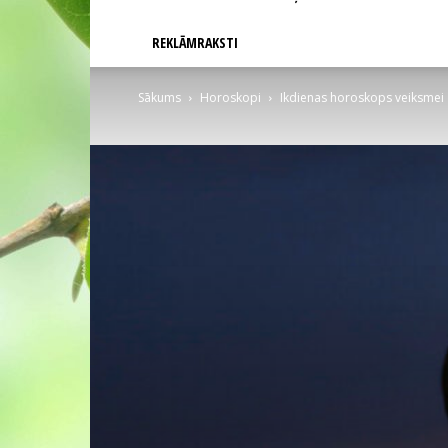
REKLĀMRAKSTI
Sākums
Horoskopi
Ikdienas horoskops veiksmei