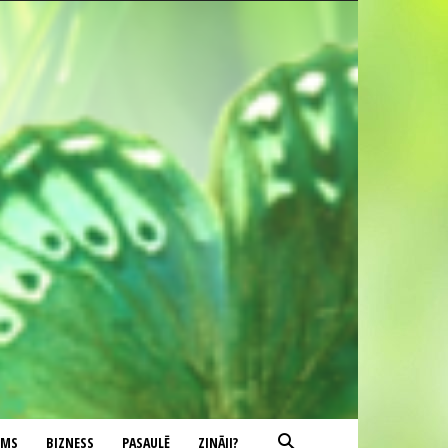
UMS
BIZNESS
PASAULĒ
ZINĀJI?