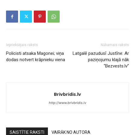
Iepriekšējais raksts
Nākamais raksts
Policisti atsaka Magonei; viņa
Latgalē pazudusī Justīne: Ar
dodas notvert krāpnieku viena
paziņojumu klajā nāk
“Bezvests.lv”
Brivbridis.lv
http://www.brivbridis.lv
SAISTĪTIE RAKSTI
VAIRĀK NO AUTORA