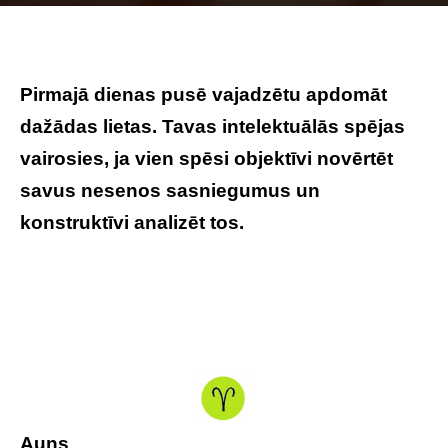
Photo by
Daria Shatova
on
Unsplash
Pirmajā dienas pusē vajadzētu apdomāt
dažādas lietas. Tavas intelektuālās spējas
vairosies, ja vien spēsi objektīvi novērtēt
savus nesenos sasniegumus un
konstruktīvi analizēt tos.
Auns