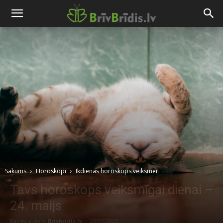
Sākums
Horoskopi
Ikdienas horoskops veiksmei
Tavs horoskops veiksmīgai dienai –
24. maijs
Raksta autors
Brivbridis.lv
-
23/05/2023