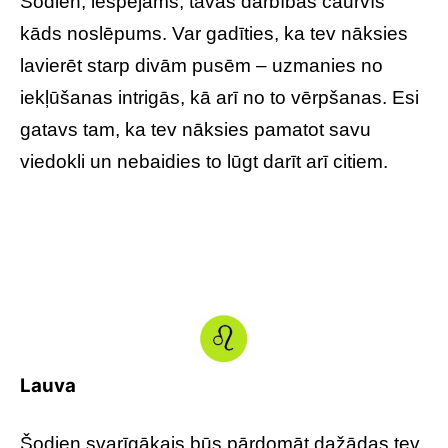
Šodien, iespējams, tavas darbības caurvīs
kāds noslēpums. Var gadīties, ka tev nāksies
lavierēt starp divām pusēm – uzmanies no
iekļūšanas intrigās, kā arī no to vērpšanas. Esi
gatavs tam, ka tev nāksies pamatot savu
viedokli un nebaidies to lūgt darīt arī citiem.
Lauva
Šodien svarīgākais būs pārdomāt dažādas tev