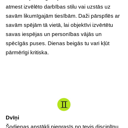
atmest izvēlēto darbības stilu vai uzstās uz
savām likumīgajām tiesībām. Daži pārspīlēs ar
savām spējām tā vietā, lai objektīvi izvērtētu
savas iespējas un personības vājās un
spēcīgās puses. Dienas beigās tu vari kļūt
pārmērīgi kritiska.
Dvīņi
Šodienas apstākļi pieprasīs no tevis disciplīnu