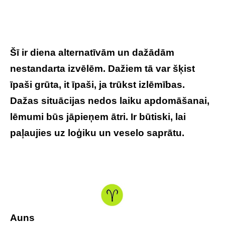
Šī ir diena alternatīvām un dažādām
nestandarta izvēlēm. Dažiem tā var šķist
īpaši grūta, it īpaši, ja trūkst izlēmības.
Dažas situācijas nedos laiku apdomāšanai,
lēmumi būs jāpieņem ātri. Ir būtiski, lai
paļaujies uz loģiku un veselo saprātu.
Auns