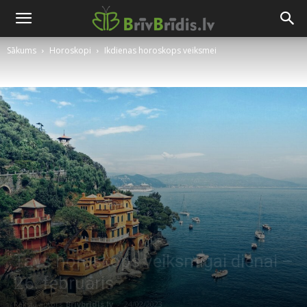
Sākums
Horoskopi
Ikdienas horoskops veiksmei
Tavs horoskops veiksmīgai dienai –
26. februāris
Raksta autors
Brivbridis.lv
-
24/02/2023