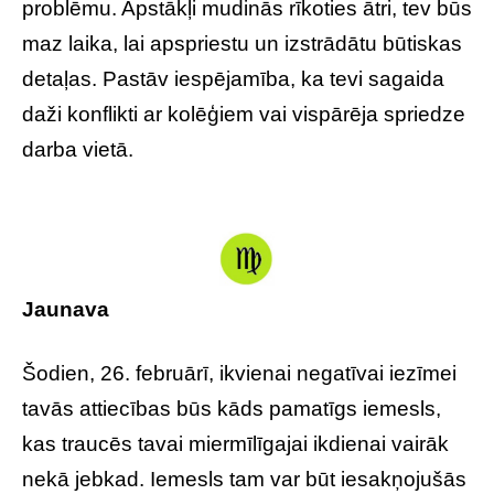
problēmu. Apstākļi mudinās rīkoties ātri, tev būs
maz laika, lai apspriestu un izstrādātu būtiskas
detaļas. Pastāv iespējamība, ka tevi sagaida
daži konflikti ar kolēģiem vai vispārēja spriedze
darba vietā.
Jaunava
Šodien, 26. februārī, ikvienai negatīvai iezīmei
tavās attiecības būs kāds pamatīgs iemesls,
kas traucēs tavai miermīlīgajai ikdienai vairāk
nekā jebkad. Iemesls tam var būt iesakņojušās