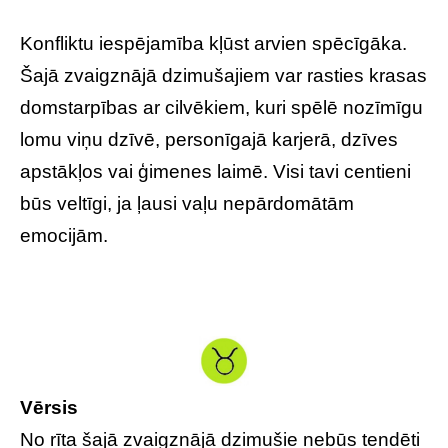
Konfliktu iespējamība kļūst arvien spēcīgāka.
Šajā zvaigznājā dzimušajiem var rasties krasas
domstarpības ar cilvēkiem, kuri spēlē nozīmīgu
lomu viņu dzīvē, personīgajā karjerā, dzīves
apstākļos vai ģimenes laimē. Visi tavi centieni
būs veltīgi, ja ļausi vaļu nepārdomātām
emocijām.
Vērsis
No rīta šajā zvaigznājā dzimušie nebūs tendēti