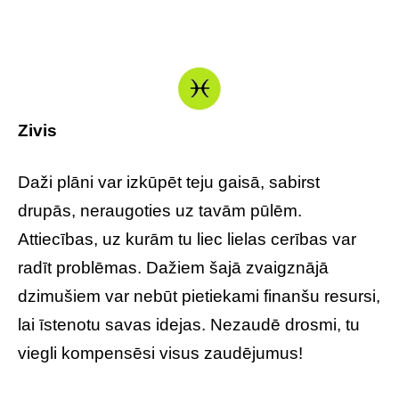
Zivis
Daži plāni var izkūpēt teju gaisā, sabirst
drupās, neraugoties uz tavām pūlēm.
Attiecības, uz kurām tu liec lielas cerības var
radīt problēmas. Dažiem šajā zvaigznājā
dzimušiem var nebūt pietiekami finanšu resursi,
lai īstenotu savas idejas. Nezaudē drosmi, tu
viegli kompensēsi visus zaudējumus!