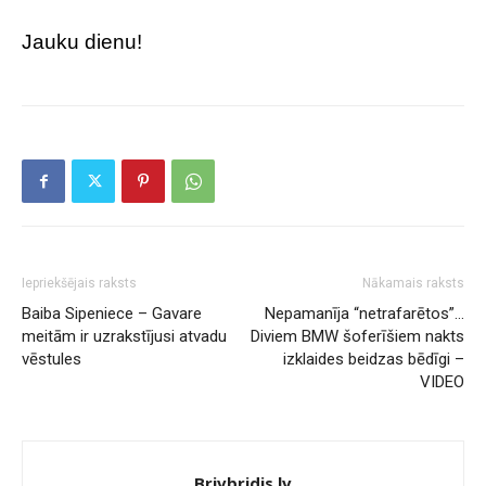
Jauku dienu!
Iepriekšējais raksts
Nākamais raksts
Baiba Sipeniece – Gavare
Nepamanīja “netrafarētos”…
meitām ir uzrakstījusi atvadu
Diviem BMW šoferīšiem nakts
vēstules
izklaides beidzas bēdīgi –
VIDEO
Brivbridis.lv