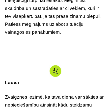
mērķtiecīgi turpināt iesākto. Mēģini tikt
skaidrībā un sastrādāties ar cilvēkiem, kuri ir
tev visapkārt, pat, ja tas prasa zināmu piepūli.
Patiess mēģinājums uzlabot situāciju
vainagosies panākumiem.
Lauva
Zvaigznes iezīmē, ka tava diena var sākties ar
nepieciešamību atrisināt kādu steidzamu