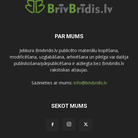
PAR MUMS
Jebkura Brivbridis.lv publicēto materiālu kopēšana,
modificēšana, uzglabāšana, arhivēšana un pilnīga vai daļēja
publiskošana/pārpublicēšana ir aizliegta bez Brivbridis.lv
rakstiskas atļaujas.
Sazinieties ar mums:
info@brivbridis.lv
SEKOT MUMS