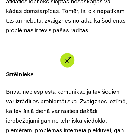
atklāties iepriekš slēptas nesaskaņas vai
kādas domstarpības. Tomēr, lai cik nepatīkami
tas arī nebūtu, zvaigznes norāda, ka šodienas
problēmas ir tevis pašas radītas.
Strēlnieks
Brīva, nepiespiesta komunikācija tev šodien
var izrādīties problemātiska. Zvaigznes iezīmē,
ka tev šajā dienā var rasties dažādi
ierobežojumi gan no tehniskā viedokļa,
piemēram, problēmas interneta piekļuvei, gan