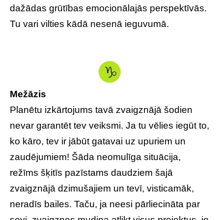
dažādas grūtības emocionālajās perspektīvās.
Tu vari vilties kādā nesenā ieguvumā.
Mežāzis
Planētu izkārtojums tavā zvaigznājā šodien
nevar garantēt tev veiksmi. Ja tu vēlies iegūt to,
ko kāro, tev ir jābūt gatavai uz upuriem un
zaudējumiem! Šāda neomulīga situācija,
režīms šķitīs pazīstams daudziem šajā
zvaigznājā dzimušajiem un tevī, visticamāk,
neradīs bailes. Taču, ja neesi pārliecināta par
sevi, zvaigznes mudina atlikt visus projektus, jo