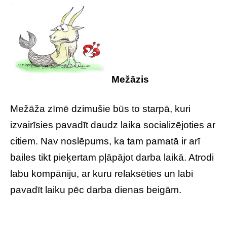
Mežāzis
Mežāža zīmē dzimušie būs to starpā, kuri
izvairīsies pavadīt daudz laika socializējoties ar
citiem. Nav noslēpums, ka tam pamatā ir arī
bailes tikt pieķertam pļāpājot darba laikā. Atrodi
labu kompāniju, ar kuru relaksēties un labi
pavadīt laiku pēc darba dienas beigām.