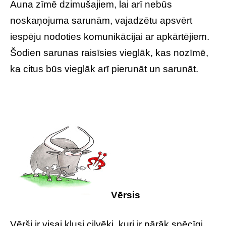
Auna zīmē dzimušajiem, lai arī nebūs
noskaņojuma sarunām, vajadzētu apsvērt
iespēju nodoties komunikācijai ar apkārtējiem.
Šodien sarunas raisīsies vieglāk, kas nozīmē,
ka citus būs vieglāk arī pierunāt un sarunāt.
Vērsis
Vērši ir visai klusi cilvēki, kuri ir pārāk spēcīgi,