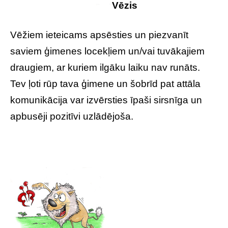
Vēzis
Vēžiem ieteicams apsēsties un piezvanīt
saviem ģimenes locekļiem un/vai tuvākajiem
draugiem, ar kuriem ilgāku laiku nav runāts.
Tev ļoti rūp tava ģimene un šobrīd pat attāla
komunikācija var izvērsties īpaši sirsnīga un
apbusēji pozitīvi uzlādējoša.