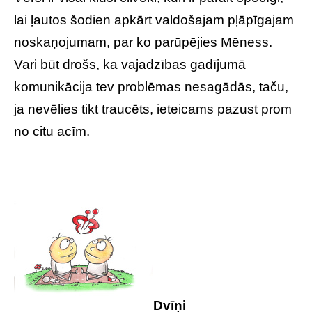
lai ļautos šodien apkārt valdošajam pļāpīgajam
noskaņojumam, par ko parūpējies Mēness.
Vari būt drošs, ka vajadzības gadījumā
komunikācija tev problēmas nesagādās, taču,
ja nevēlies tikt traucēts, ieteicams pazust prom
no citu acīm.
Dvīņi