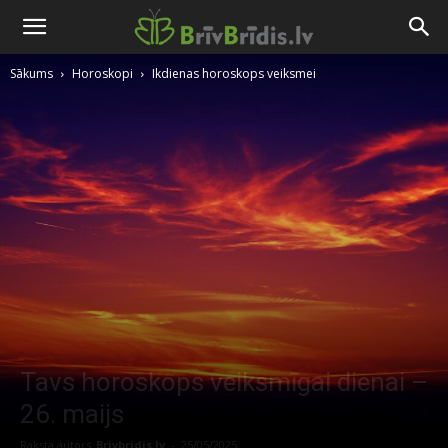
Sākums
Horoskopi
Ikdienas horoskops veiksmei
Tavs horoskops veiksmīgai dienai –
26. maijs
Raksta autors
Brivbridis.lv
-
25/05/2025