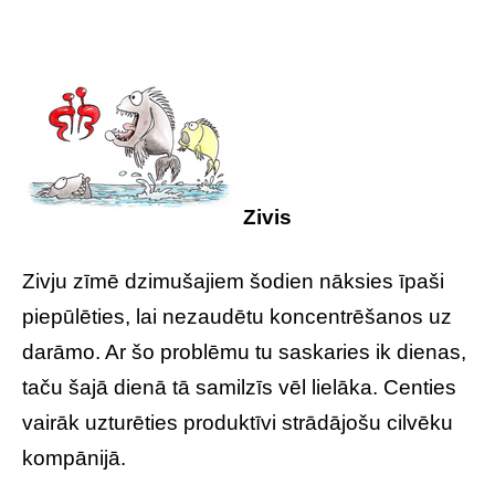
Zivis
Zivju zīmē dzimušajiem šodien nāksies īpaši
piepūlēties, lai nezaudētu koncentrēšanos uz
darāmo. Ar šo problēmu tu saskaries ik dienas,
taču šajā dienā tā samilzīs vēl lielāka. Centies
vairāk uzturēties produktīvi strādājošu cilvēku
kompānijā.