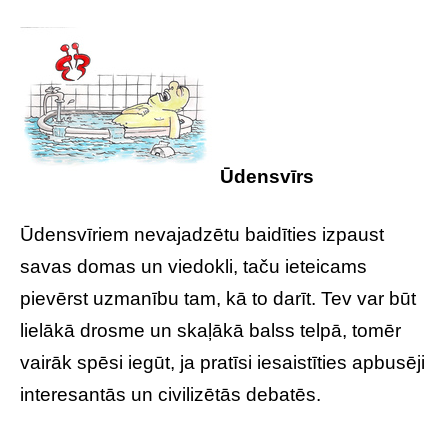
Ūdensvīrs
Ūdensvīriem nevajadzētu baidīties izpaust
savas domas un viedokli, taču ieteicams
pievērst uzmanību tam, kā to darīt. Tev var būt
lielākā drosme un skaļākā balss telpā, tomēr
vairāk spēsi iegūt, ja pratīsi iesaistīties apbusēji
interesantās un civilizētās debatēs.