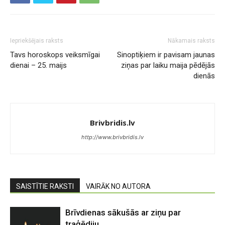
Iepriekšējais raksts
Nākamais raksts
Tavs horoskops veiksmīgai
Sinoptiķiem ir pavisam jaunas
dienai – 25. maijs
ziņas par laiku maija pēdējās
dienās
Brivbridis.lv
http://www.brivbridis.lv
SAISTĪTIE RAKSTI
VAIRĀK NO AUTORA
Brīvdienas sākušās ar ziņu par
traģēdiju