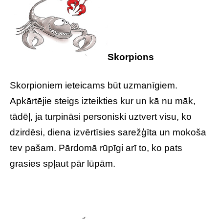
Skorpions
Skorpioniem ieteicams būt uzmanīgiem.
Apkārtējie steigs izteikties kur un kā nu māk,
tādēļ, ja turpināsi personiski uztvert visu, ko
dzirdēsi, diena izvērtīsies sarežģīta un mokoša
tev pašam. Pārdomā rūpīgi arī to, ko pats
grasies spļaut pār lūpām.