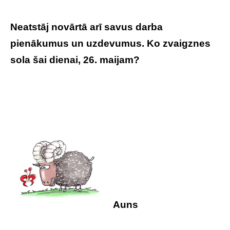
Neatstāj novārtā arī savus darba
pienākumus un uzdevumus. Ko zvaigznes
sola šai dienai, 26. maijam?
Tavs horoskops
veiksmīgai dienai – 26. maijs
Auns