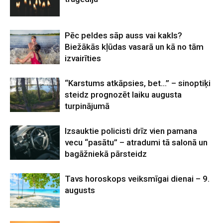
Pēc peldes sāp auss vai kakls?
Biežākās kļūdas vasarā un kā no tām
izvairīties
“Karstums atkāpsies, bet…” – sinoptiķi
steidz prognozēt laiku augusta
turpinājumā
Izsauktie policisti drīz vien pamana
vecu “pasātu” – atradumi tā salonā un
bagāžniekā pārsteidz
Tavs horoskops veiksmīgai dienai – 9.
augusts