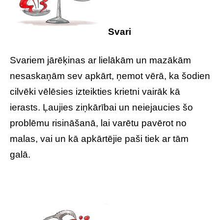
Svari
Svariem jārēķinas ar lielākām un mazākām
nesaskaņām sev apkārt, ņemot vērā, ka šodien
cilvēki vēlēsies izteikties krietni vairāk kā
ierasts. Ļaujies ziņkārībai un neiejaucies šo
problēmu risināšanā, lai varētu pavērot no
malas, vai un kā apkārtējie paši tiek ar tām
galā.