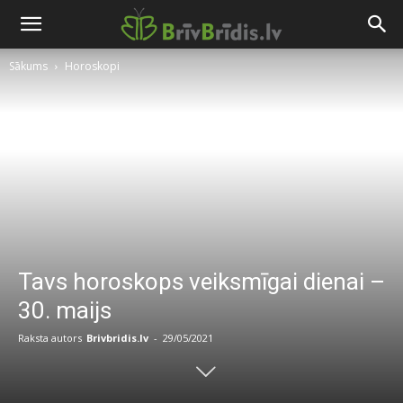
Sākums
Horoskopi
Tavs horoskops veiksmīgai dienai –
30. maijs
Raksta autors
Brivbridis.lv
-
29/05/2021