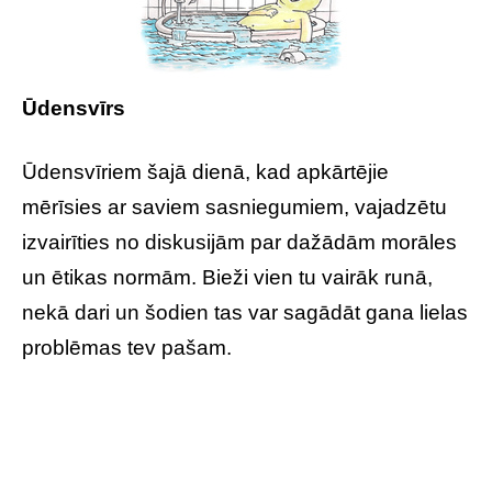
Ūdensvīrs
Ūdensvīriem šajā dienā, kad apkārtējie
mērīsies ar saviem sasniegumiem, vajadzētu
izvairīties no diskusijām par dažādām morāles
un ētikas normām. Bieži vien tu vairāk runā,
nekā dari un šodien tas var sagādāt gana lielas
problēmas tev pašam.