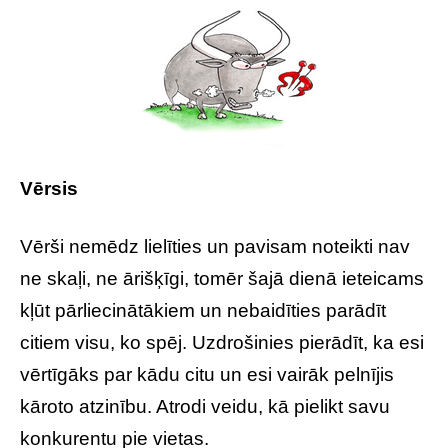
Vērsis
Vērši nemēdz lielīties un pavisam noteikti nav
ne skaļi, ne ārišķīgi, tomēr šajā dienā ieteicams
kļūt pārliecinātākiem un nebaidīties parādīt
citiem visu, ko spēj. Uzdrošinies pierādīt, ka esi
vērtīgāks par kādu citu un esi vairāk pelnījis
kāroto atzinību. Atrodi veidu, kā pielikt savu
konkurentu pie vietas.