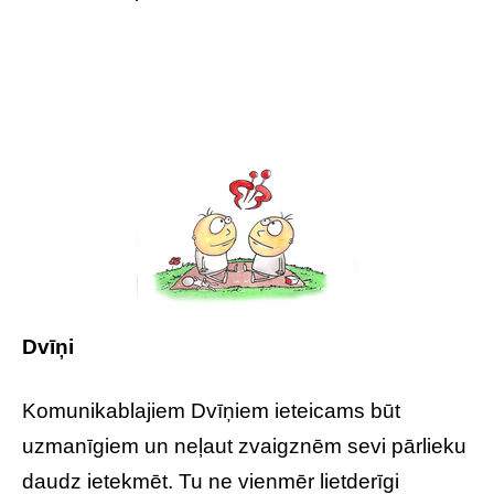
Dvīņi
Komunikablajiem Dvīņiem ieteicams būt
uzmanīgiem un neļaut zvaigznēm sevi pārlieku
daudz ietekmēt. Tu ne vienmēr lietderīgi