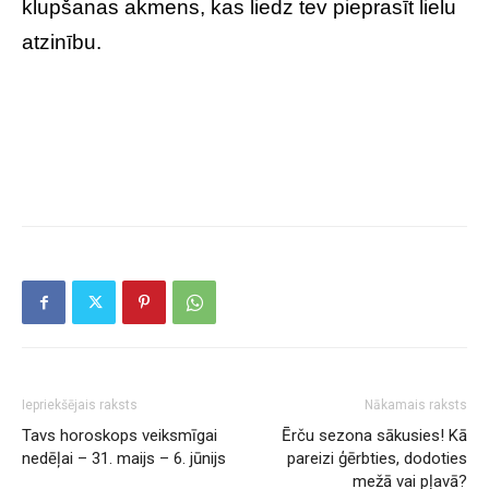
klupšanas akmens, kas liedz tev pieprasīt lielu
atzinību.
Iepriekšējais raksts
Nākamais raksts
Tavs horoskops veiksmīgai
Ērču sezona sākusies! Kā
nedēļai – 31. maijs – 6. jūnijs
pareizi ģērbties, dodoties
mežā vai pļavā?