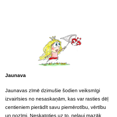
Jaunava
Jaunavas zīmē dzimušie šodien veiksmīgi
izvairīsies no nesaskaņām, kas var rasties dēļ
centieniem pierādīt savu piemērotību, vērtību
un nozīmi. Neskatoties uz to, neļauj mazāk