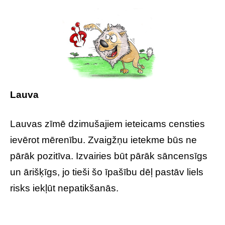
Lauva
Lauvas zīmē dzimušajiem ieteicams censties
ievērot mērenību. Zvaigžņu ietekme būs ne
pārāk pozitīva. Izvairies būt pārāk sāncensīgs
un ārišķīgs, jo tieši šo īpašību dēļ pastāv liels
risks iekļūt nepatikšanās.