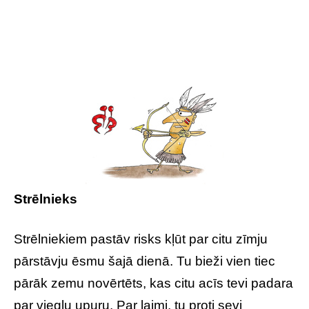
Strēlnieks
Strēlniekiem pastāv risks kļūt par citu zīmju
pārstāvju ēsmu šajā dienā. Tu bieži vien tiec
pārāk zemu novērtēts, kas citu acīs tevi padara
par vieglu upuru. Par laimi, tu proti sevi