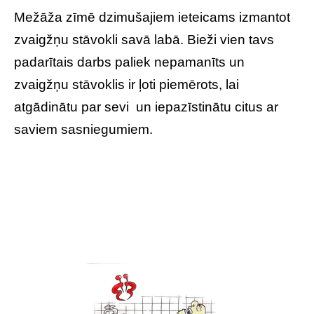
Mežāža zīmē dzimušajiem ieteicams izmantot
zvaigžņu stāvokli savā labā. Bieži vien tavs
padarītais darbs paliek nepamanīts un
zvaigžņu stāvoklis ir ļoti piemērots, lai
atgādinātu par sevi un iepazīstinātu citus ar
saviem sasniegumiem.