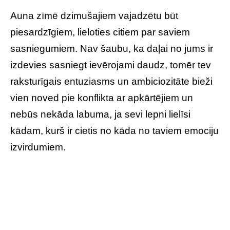
Auna zīmē dzimušajiem vajadzētu būt
piesardzīgiem, lieloties citiem par saviem
sasniegumiem. Nav šaubu, ka daļai no jums ir
izdevies sasniegt ievērojami daudz, tomēr tev
raksturīgais entuziasms un ambiciozitāte bieži
vien noved pie konflikta ar apkārtējiem un
nebūs nekāda labuma, ja sevi lepni lielīsi
kādam, kurš ir cietis no kāda no taviem emociju
izvirdumiem.