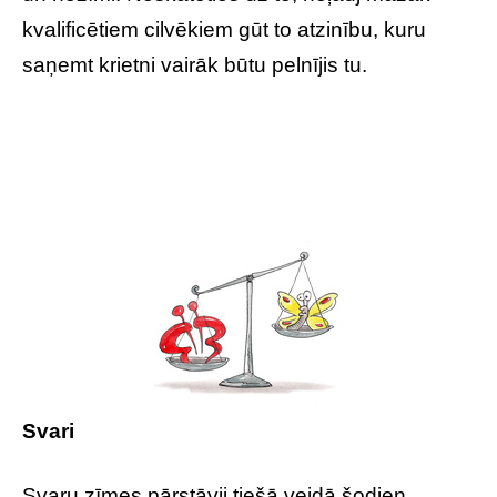
kvalificētiem cilvēkiem gūt to atzinību, kuru
saņemt krietni vairāk būtu pelnījis tu.
Svari
Svaru zīmes pārstāvji tiešā veidā šodien