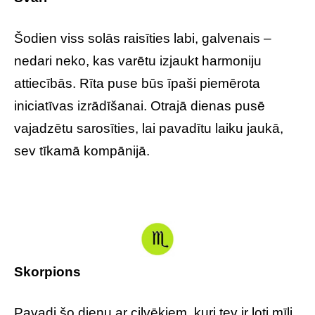
Šodien viss solās raisīties labi, galvenais –
nedari neko, kas varētu izjaukt harmoniju
attiecībās. Rīta puse būs īpaši piemērota
iniciatīvas izrādīšanai. Otrajā dienas pusē
vajadzētu sarosīties, lai pavadītu laiku jaukā,
sev tīkamā kompānijā.
Skorpions
Pavadi šo dienu ar cilvēkiem, kuri tev ir ļoti mīļi