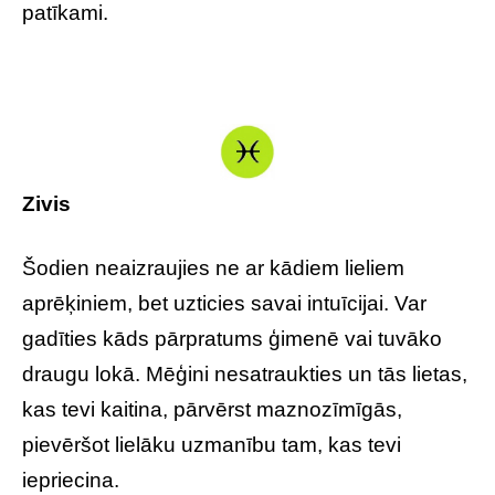
patīkami.
Zivis
Šodien neaizraujies ne ar kādiem lieliem
aprēķiniem, bet uzticies savai intuīcijai. Var
gadīties kāds pārpratums ģimenē vai tuvāko
draugu lokā. Mēģini nesatraukties un tās lietas,
kas tevi kaitina, pārvērst maznozīmīgās,
pievēršot lielāku uzmanību tam, kas tevi
iepriecina.