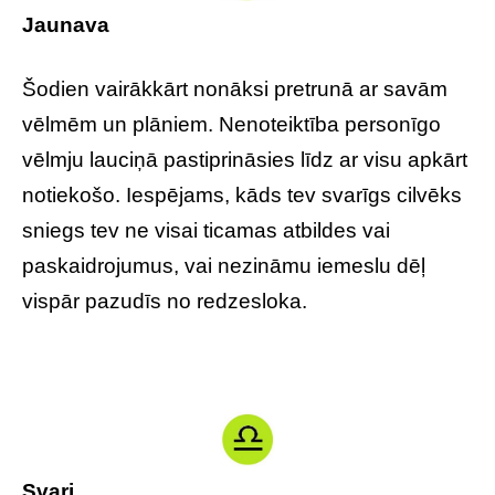
Jaunava
Šodien vairākkārt nonāksi pretrunā ar savām
vēlmēm un plāniem. Nenoteiktība personīgo
vēlmju lauciņā pastiprināsies līdz ar visu apkārt
notiekošo. Iespējams, kāds tev svarīgs cilvēks
sniegs tev ne visai ticamas atbildes vai
paskaidrojumus, vai nezināmu iemeslu dēļ
vispār pazudīs no redzesloka.
Svari