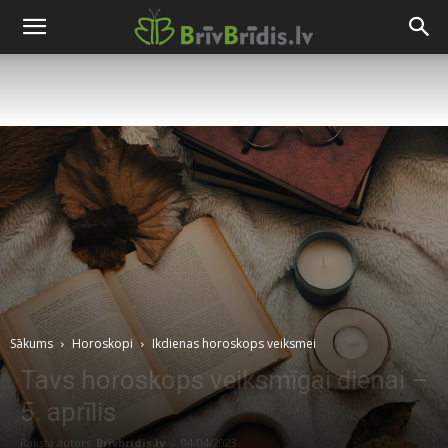
Sākums
Horoskopi
Ikdienas horoskops veiksmei
Tavs horoskops veiksmīgai dienai –
5. aprīlis
Raksta autors
Brivbridis.lv
-
04/04/2023