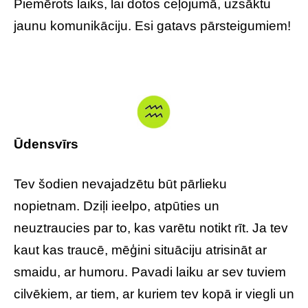
Piemērots laiks, lai dotos ceļojumā, uzsāktu
jaunu komunikāciju. Esi gatavs pārsteigumiem!
Ūdensvīrs
Tev šodien nevajadzētu būt pārlieku
nopietnam. Dziļi ieelpo, atpūties un
neuztraucies par to, kas varētu notikt rīt. Ja tev
kaut kas traucē, mēģini situāciju atrisināt ar
smaidu, ar humoru. Pavadi laiku ar sev tuviem
cilvēkiem, ar tiem, ar kuriem tev kopā ir viegli un