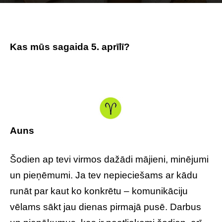
Photo by
Kat von Wood
on
Unsplash
Kas mūs sagaida 5. aprīlī?
Auns
Šodien ap tevi virmos dažādi mājieni, minējumi
un pieņēmumi. Ja tev nepieciešams ar kādu
runāt par kaut ko konkrētu – komunikāciju
vēlams sākt jau dienas pirmajā pusē. Darbus