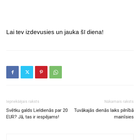
Lai tev izdevusies un jauka šī diena!
Iepriekšējais raksts
Nākamais raksts
Svētku galds Lieldienās par 20
Tuvākajās dienās laiks pilnībā
EUR? Jā, tas ir iespējams!
mainīsies