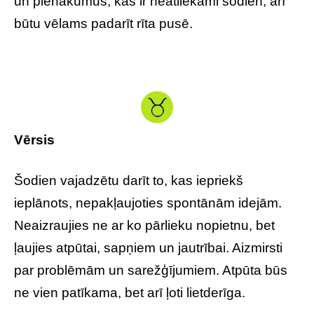
un pienākumus, kas ir neatliekami šodien, arī
būtu vēlams padarīt rīta pusē.
Vērsis
Šodien vajadzētu darīt to, kas iepriekš
ieplānots, nepakļaujoties spontānām idejām.
Neaizraujies ne ar ko pārlieku nopietnu, bet
ļaujies atpūtai, sapņiem un jautrībai. Aizmirsti
par problēmām un sarežģījumiem. Atpūta būs
ne vien patīkama, bet arī ļoti lietderīga.