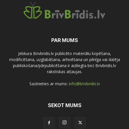
PAR MUMS
Jebkura Brivbridis.lv publicēto materiālu kopēšana,
modificēšana, uzglabāšana, arhivēšana un pilnīga vai daļēja
publiskošana/pārpublicēšana ir aizliegta bez Brivbridis.lv
rakstiskas atļaujas.
Sazinieties ar mums:
info@brivbridis.lv
SEKOT MUMS