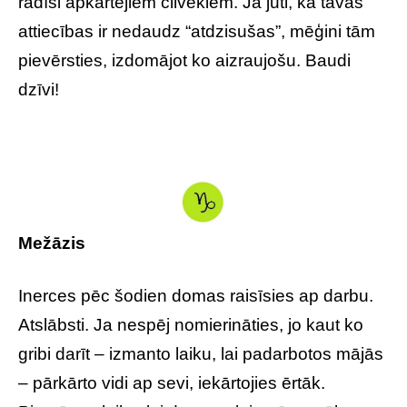
radīsi apkārtējiem cilvēkiem. Ja jūti, ka tavas
attiecības ir nedaudz “atdzisušas”, mēģini tām
pievērsties, izdomājot ko aizraujošu. Baudi
dzīvi!
Mežāzis
Inerces pēc šodien domas raisīsies ap darbu.
Atslābsti. Ja nespēj nomierināties, jo kaut ko
gribi darīt – izmanto laiku, lai padarbotos mājās
– pārkārto vidi ap sevi, iekārtojies ērtāk.