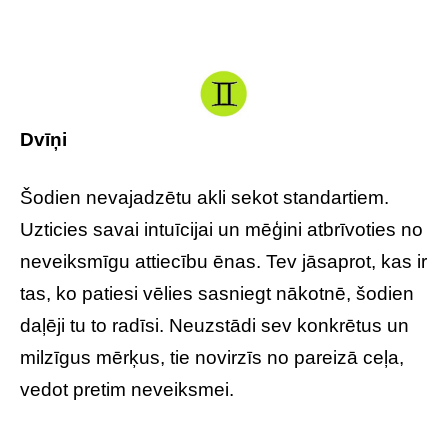
Dvīņi
Šodien nevajadzētu akli sekot standartiem.
Uzticies savai intuīcijai un mēģini atbrīvoties no
neveiksmīgu attiecību ēnas. Tev jāsaprot, kas ir
tas, ko patiesi vēlies sasniegt nākotnē, šodien
daļēji tu to radīsi. Neuzstādi sev konkrētus un
milzīgus mērķus, tie novirzīs no pareizā ceļa,
vedot pretim neveiksmei.