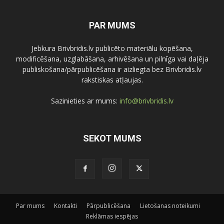
PAR MUMS
Jebkura Brivbridis.lv publicēto materiālu kopēšana,
modificēšana, uzglabāšana, arhivēšana un pilnīga vai daļēja
publiskošana/pārpublicēšana ir aizliegta bez Brivbridis.lv
rakstiskas atļaujas.
Sazinieties ar mums:
info@brivbridis.lv
SEKOT MUMS
Par mums
Kontakti
Pārpublicēšana
Lietošanas noteikumi
Reklāmas iespējas