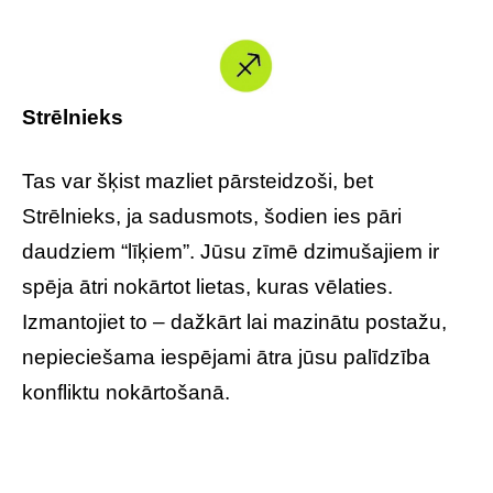
Strēlnieks
Tas var šķist mazliet pārsteidzoši, bet
Strēlnieks, ja sadusmots, šodien ies pāri
daudziem “līķiem”. Jūsu zīmē dzimušajiem ir
spēja ātri nokārtot lietas, kuras vēlaties.
Izmantojiet to – dažkārt lai mazinātu postažu,
nepieciešama iespējami ātra jūsu palīdzība
konfliktu nokārtošanā.