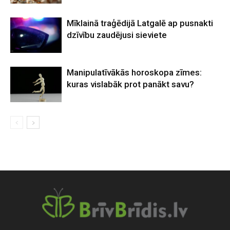
Mīklainā traģēdijā Latgalē ap pusnakti
dzīvību zaudējusi sieviete
Manipulatīvākās horoskopa zīmes:
kuras vislabāk prot panākt savu?