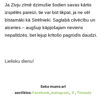
Ja Zivju zīmē dzimušie šodien savas kārtis
izspēlēs pareizi, tie var būt tikpat, ja ne vēl
bīstamāki kā Strēlnieki. Saglabā cilvēcību un
atceries – augšup kāpjošajam neviens
nepalīdzēs, bet lejup krītošo pagrūdīs daudzi.
Tavs horoskops veiksmīgai dienai – 6. jūlijs
Lielisku dienu!
Seko mums arī
soctīklos:
Facebook
,
Instagram
,
X
,
Threads