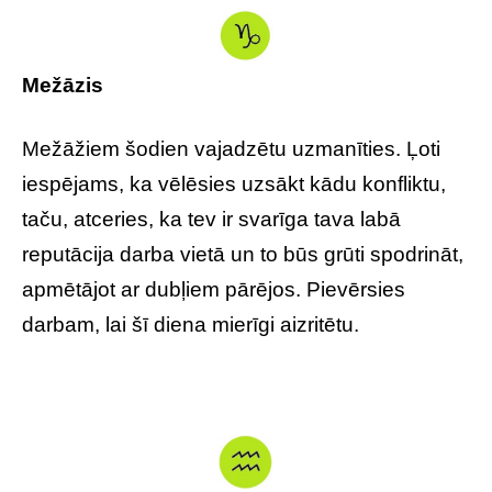
Mežāzis
Mežāžiem šodien vajadzētu uzmanīties. Ļoti
iespējams, ka vēlēsies uzsākt kādu konfliktu,
taču, atceries, ka tev ir svarīga tava labā
reputācija darba vietā un to būs grūti spodrināt,
apmētājot ar dubļiem pārējos. Pievērsies
darbam, lai šī diena mierīgi aizritētu.