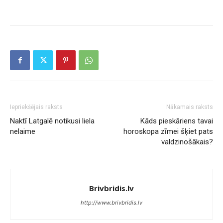
Iepriekšējais raksts
Nākamais raksts
Naktī Latgalē notikusi liela
Kāds pieskāriens tavai
nelaime
horoskopa zīmei šķiet pats
valdzinošākais?
Brivbridis.lv
http://www.brivbridis.lv