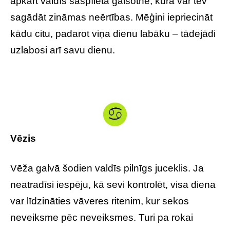
apkārt valdīs saspīlēta gaisotne, kura var tev
sagādāt zināmas neērtības. Mēģini iepriecināt
kādu citu, padarot viņa dienu labāku – tādejādi
uzlabosi arī savu dienu.
Vēzis
Vēža galvā šodien valdīs pilnīgs juceklis. Ja
neatradīsi iespēju, kā sevi kontrolēt, visa diena
var līdzināties vāveres ritenim, kur sekos
neveiksme pēc neveiksmes. Turi pa rokai