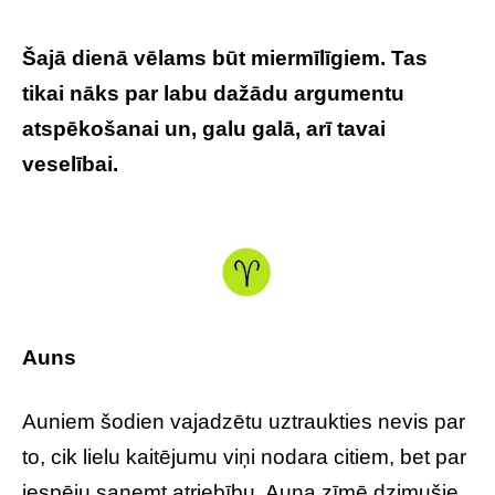
Šajā dienā vēlams būt miermīlīgiem. Tas
tikai nāks par labu dažādu argumentu
atspēkošanai un, galu galā, arī tavai
veselībai.
Tavs horoskops veiksmīgai dienai
– 6. jūlijs
Auns
Auniem šodien vajadzētu uztraukties nevis par
to, cik lielu kaitējumu viņi nodara citiem, bet par
iespēju saņemt atriebību. Auna zīmē dzimušie