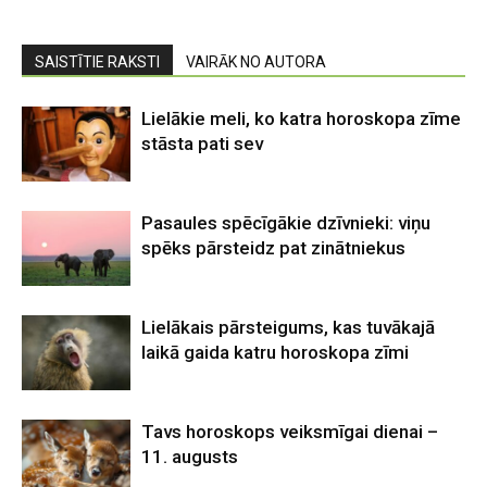
SAISTĪTIE RAKSTI
VAIRĀK NO AUTORA
Lielākie meli, ko katra horoskopa zīme
stāsta pati sev
Pasaules spēcīgākie dzīvnieki: viņu
spēks pārsteidz pat zinātniekus
Lielākais pārsteigums, kas tuvākajā
laikā gaida katru horoskopa zīmi
Tavs horoskops veiksmīgai dienai –
11. augusts