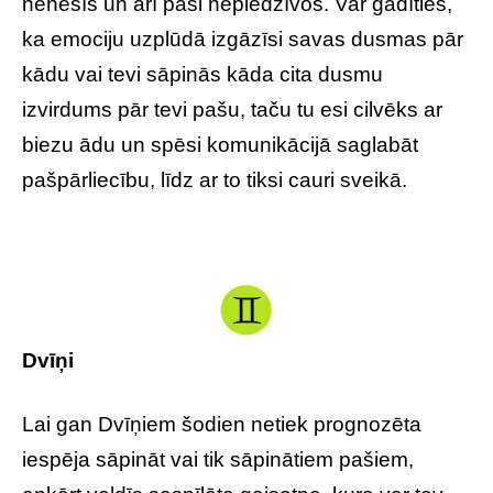
nenesīs un arī paši nepiedzīvos. Var gadīties,
ka emociju uzplūdā izgāzīsi savas dusmas pār
kādu vai tevi sāpinās kāda cita dusmu
izvirdums pār tevi pašu, taču tu esi cilvēks ar
biezu ādu un spēsi komunikācijā saglabāt
pašpārliecību, līdz ar to tiksi cauri sveikā.
Dvīņi
Lai gan Dvīņiem šodien netiek prognozēta
iespēja sāpināt vai tik sāpinātiem pašiem,