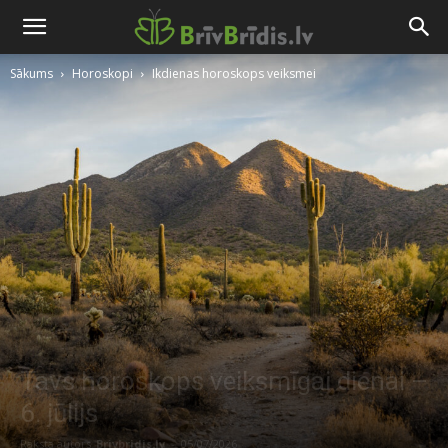
Sākums
Horoskopi
Ikdienas horoskops veiksmei
Tavs horoskops veiksmīgai dienai –
6. jūlijs
Raksta autors
Brivbridis.lv
-
05/07/2026