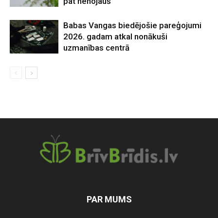
pat nenojauš
Babas Vangas biedējošie pareģojumi
2026. gadam atkal nonākuši
uzmanības centrā
PAR MUMS