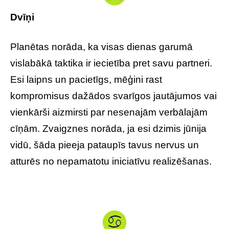
Dvīņi
Planētas norāda, ka visas dienas garumā
vislabākā taktika ir iecietība pret savu partneri.
Esi laipns un pacietīgs, mēģini rast
kompromisus dažādos svarīgos jautājumos vai
vienkārši aizmirsti par nesenajām verbālajām
cīņām. Zvaigznes norāda, ja esi dzimis jūnija
vidū, šāda pieeja pataupīs tavus nervus un
atturēs no nepamatotu iniciatīvu realizēšanas.