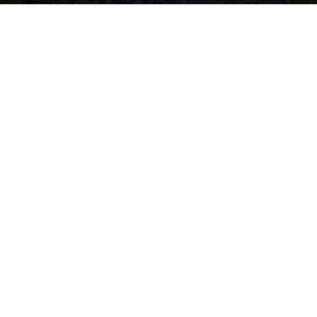
Raksta autors
Brivbridis.lv
-
07/06/2024