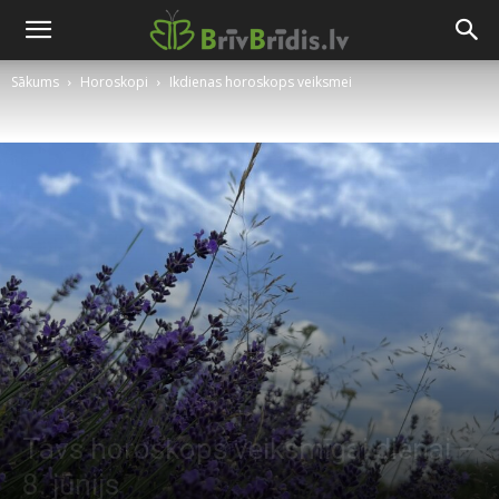
Sākums
Horoskopi
Ikdienas horoskops veiksmei
Tavs horoskops veiksmīgai dienai –
8. jūnijs