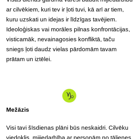
ar cilvēkiem, kuri tev ir ļoti tuvi, kā arī ar tiem,
kuru uzskati un idejas ir līdzīgas tavējiem.
Ideoloģiskas vai morāles pilnas konfrontācijas,
visticamāk, nevainagosies konfliktā, taču
sniegs ļoti daudz vielas pārdomām tavam
prātam un iztēlei.
Mežāzis
Visi tavi šīsdienas plāni būs neskaidri. Cilvēku
viedoklis, mijiedarbība ar personām no tālienes,