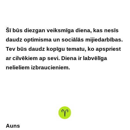
Šī būs diezgan veiksmīga diena, kas nesīs
daudz optimisma un sociālās mijiedarbības.
Tev būs daudz kopīgu tematu, ko apspriest
ar cilvēkiem ap sevi. Diena ir labvēlīga
nelieliem izbraucieniem.
Tavs horoskops
veiksmīgai dienai – 8. jūnijs
Auns