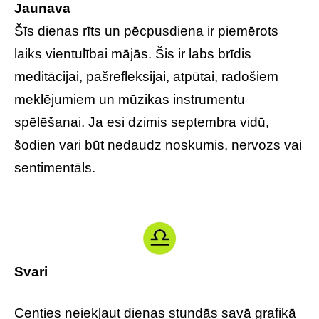
Jaunava
Šīs dienas rīts un pēcpusdiena ir piemērots
laiks vientulībai mājās. Šis ir labs brīdis
meditācijai, pašrefleksijai, atpūtai, radošiem
meklējumiem un mūzikas instrumentu
spēlēšanai. Ja esi dzimis septembra vidū,
šodien vari būt nedaudz noskumis, nervozs vai
sentimentāls.
Svari
Centies neiekļaut dienas stundās savā grafikā