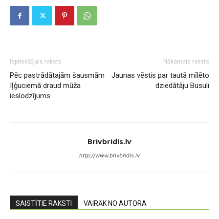
Iepriekšējais raksts
Nākamais raksts
Pēc pastrādātajām šausmām
Jaunas vēstis par tautā mīlēto
Iļģuciemā draud mūža
dziedātāju Busuli
ieslodzījums
Brivbridis.lv
http://www.brivbridis.lv
SAISTĪTIE RAKSTI
VAIRĀK NO AUTORA