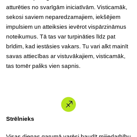
atturēties no svarīgām iniciatīvām. Visticamāk,
sekosi saviem neparedzamajiem, iekšējiem
impulsiem un atteiksies ievērot vispārzināmus
noteikumus. Tā tas var turpināties līdz pat
brīdim, kad iestāsies vakars. Tu vari alkt mainīt
savas attiecības ar vistuvākajiem, visticamāk,
tas tomēr paliks vien sapnis.
Strēlnieks
Visas dienas garumā varēsi baudīt mijiedarbību