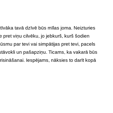
tīvāka tavā dzīvē būs mīlas joma. Neizturies
e pret viņu cilvēku, jo jebkurš, kurš šodien
jūsmu par tevi vai simpātijas pret tevi, pacels
stāvokli un pašapziņu. Ticams, ka vakarā būs
risināšanai. Iespējams, nāksies to darīt kopā