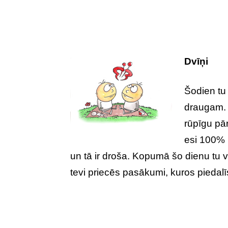
Dvīņi
Šodien tu
draugam. 
rūpīgu pār
esi 100% p
un tā ir droša. Kopumā šo dienu tu va
tevi priecēs pasākumi, kuros piedalīs