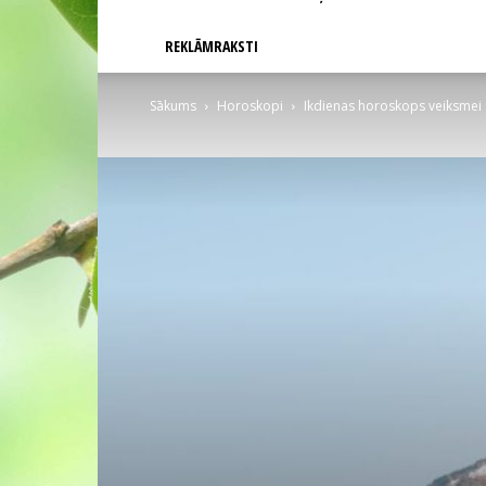
REKLĀMRAKSTI
Sākums
Horoskopi
Ikdienas horoskops veiksmei