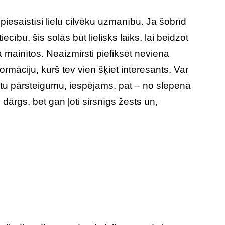
piesaistīsi lielu cilvēku uzmanību. Ja šobrīd
iecību, šis solās būt lielisks laiks, lai beidzot
ja mainītos. Neaizmirsti piefiksēt neviena
formāciju, kurš tev vien šķiet interesants. Var
tu pārsteigumu, iespējams, pat – no slepenā
dārgs, bet gan ļoti sirsnīgs žests un,