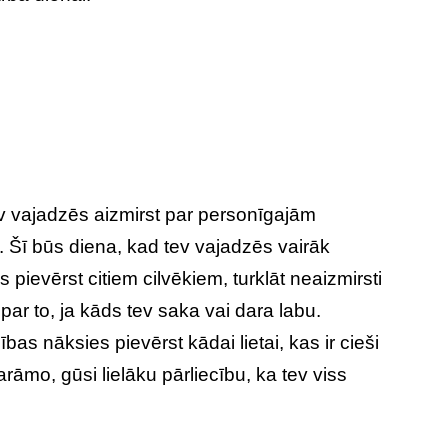
v vajadzēs aizmirst par personīgajām
. Šī būs diena, kad tev vajadzēs vairāk
pievērst citiem cilvēkiem, turklāt neaizmirsti
 par to, ja kāds tev saka vai dara labu.
as nāksies pievērst kādai lietai, kas ir cieši
arāmo, gūsi lielāku pārliecību, ka tev viss