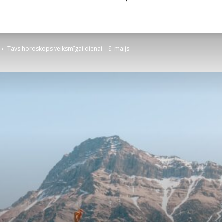
Tavs horoskops veiksmīgai dienai – 9. maijs