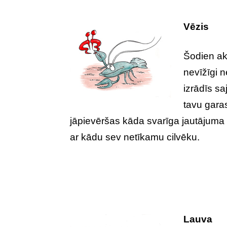
Vēzis
Šodien ak
nevīžīgi n
izrādīs sa
tavu gara
jāpievēršas kāda svarīga jautājuma 
ar kādu sev netīkamu cilvēku.
Lauva