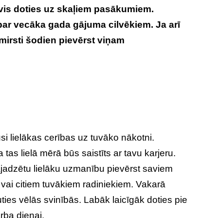
evis doties uz skaļiem pasākumiem.
ar vecāka gada gājuma cilvēkiem. Ja arī
zmirsti šodien pievērst viņam
i lielākas cerības uz tuvāko nākotni.
 tas lielā mērā būs saistīts ar tavu karjeru.
jadzētu lielāku uzmanību pievērst saviem
vai citiem tuvākiem radiniekiem. Vakarā
ties vēlās svinībās. Labāk laicīgāk doties pie
rba dienai.