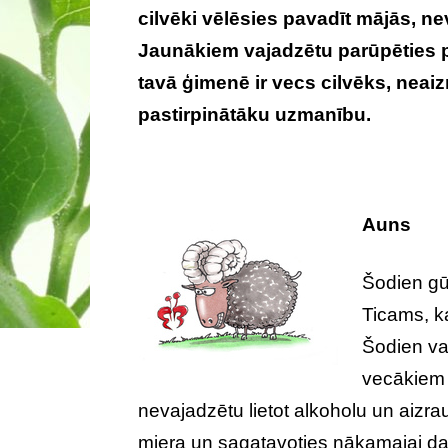
cilvēki vēlēsies pavadīt mājās, n
Jaunākiem vajadzētu parūpēties p
tavā ģimenē ir vecs cilvēks, neai
pastirpinātāku uzmanību.
Auns
Šodien gūs
Ticams, ka
Šodien va
vecākiem 
nevajadzētu lietot alkoholu un aizrau
miera un sagatavoties nākamajai da