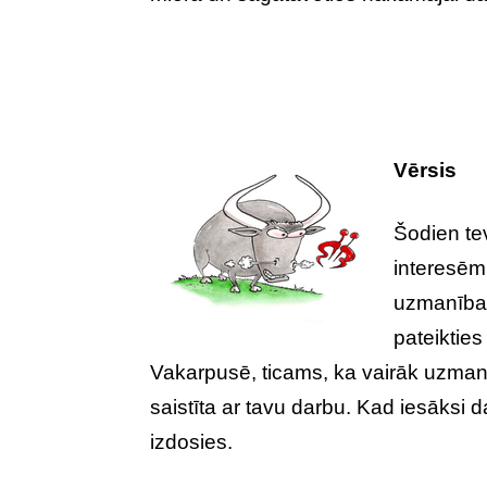
Vērsis
Šodien te
interesēm
uzmanības 
pateikties
Vakarpusē, ticams, ka vairāk uzmanīb
saistīta ar tavu darbu. Kad iesāksi d
izdosies.