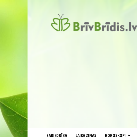
BrīvBrīdis.lv
SABIEDRĪBA
LAIKA ZIŅAS
HOROSKOPI