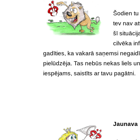
Šodien tu 
tev nav att
šī situāci
cilvēka in
gadīties, ka vakarā saņemsi negaidī
pielūdzēja. Tas nebūs nekas liels un 
iespējams, saistīts ar tavu pagātni.
Jaunava