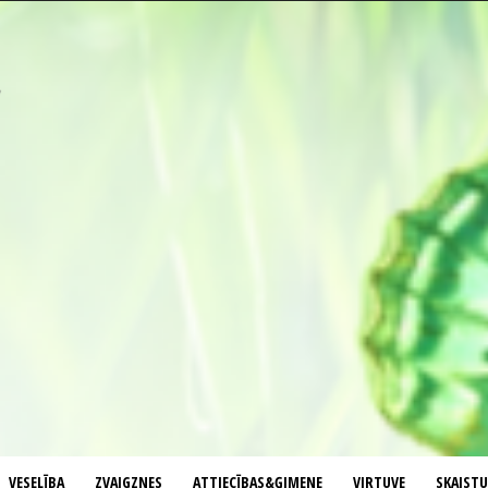
VESELĪBA
ZVAIGZNES
ATTIECĪBAS&ĢIMENE
VIRTUVE
SKAIST