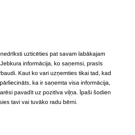
 nedrīksti uzticēties pat savam labākajam
Jebkura informācija, ko saņemsi, prasīs
baudi. Kaut ko vari uzņemties tikai tad, kad
ārliecināts, ka ir saņemta visa informācija,
rēsi pavadīt uz pozitīva viļņa. Īpaši šodien
ies tavi vai tuvāko radu bērni.