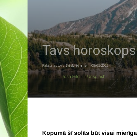
Tavs horoskops 
Raksta autors
Brivbridis.lv
-
08/05/2023
Photo by
Josh Hild
on
Unsplash
Kopumā šī solās būt visai mierīga,