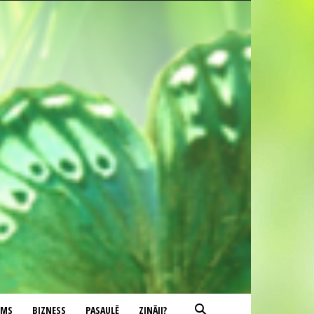
UMS
BIZNESS
PASAULĒ
ZINĀJI?