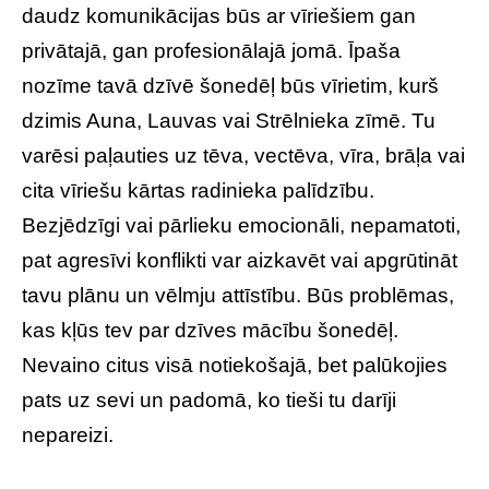
daudz komunikācijas būs ar vīriešiem gan
privātajā, gan profesionālajā jomā. Īpaša
nozīme tavā dzīvē šonedēļ būs vīrietim, kurš
dzimis Auna, Lauvas vai Strēlnieka zīmē. Tu
varēsi paļauties uz tēva, vectēva, vīra, brāļa vai
cita vīriešu kārtas radinieka palīdzību.
Bezjēdzīgi vai pārlieku emocionāli, nepamatoti,
pat agresīvi konflikti var aizkavēt vai apgrūtināt
tavu plānu un vēlmju attīstību. Būs problēmas,
kas kļūs tev par dzīves mācību šonedēļ.
Nevaino citus visā notiekošajā, bet palūkojies
pats uz sevi un padomā, ko tieši tu darīji
nepareizi.