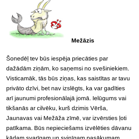
Mežāzis
Šonedēļ tev būs iespēja priecāties par
dažādām ziņām, ko saņemsi no svešiniekiem.
Visticamāk, tās būs ziņas, kas saistītas ar tavu
privāto dzīvi, bet nav izslēgts, ka var gadīties
arī jaunumi profesionālajā jomā. Ielūgums vai
tikšanās ar cilvēku, kurš dzimis Vērša,
Jaunavas vai Mežāža zīmē, var izvērsties ļoti
patīkama. Būs nepieciešams izvēlēties dāvanu
kādam svarīgam un svinīgam pasākumam.