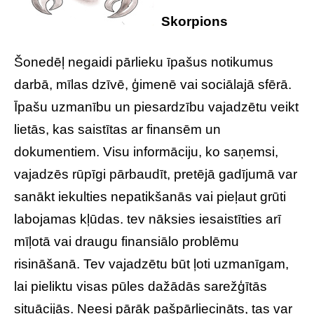
Skorpions
Šonedēļ negaidi pārlieku īpašus notikumus
darbā, mīlas dzīvē, ģimenē vai sociālajā sfērā.
Īpašu uzmanību un piesardzību vajadzētu veikt
lietās, kas saistītas ar finansēm un
dokumentiem. Visu informāciju, ko saņemsi,
vajadzēs rūpīgi pārbaudīt, pretējā gadījumā var
sanākt iekulties nepatikšanās vai pieļaut grūti
labojamas kļūdas. tev nāksies iesaistīties arī
mīļotā vai draugu finansiālo problēmu
risināšanā. Tev vajadzētu būt ļoti uzmanīgam,
lai pieliktu visas pūles dažādās sarežģītās
situācijās. Neesi pārāk pašpārliecināts, tas var