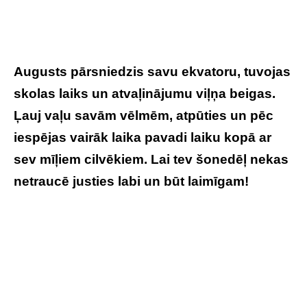
Augusts pārsniedzis savu ekvatoru, tuvojas
skolas laiks un atvaļinājumu viļņa beigas.
Ļauj vaļu savām vēlmēm, atpūties un pēc
iespējas vairāk laika pavadi laiku kopā ar
sev mīļiem cilvēkiem. Lai tev šonedēļ nekas
netraucē justies labi un būt laimīgam!
Tavs
horoskops veiksmīgai nedēļai: 18.-24.
augusts