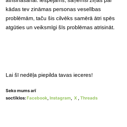
atrisināšanai. Iespējams, saņemsi ziņas par
kādas tev zināmas personas veselības
problēmām, taču šis cilvēks samērā ātri spēs
atgūties un veiksmīgi šīs problēmas atrisināt.
Lai šī nedēļa piepilda tavas ieceres!
Seko mums arī
soctīklos:
Facebook
,
Instagram
,
X
,
Threads