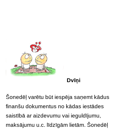
Dvīņi
Šonedēļ varētu būt iespēja saņemt kādus
finanšu dokumentus no kādas iestādes
saistībā ar aizdevumu vai ieguldījumu,
maksājumu u.c. līdzīgām lietām. Šonedēļ