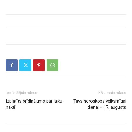
Iepriekšējais raksts
Nākamais raksts
Izplatīts brīdinājums par laiku
Tavs horoskops veiksmīgai
naktī
dienai – 17. augusts