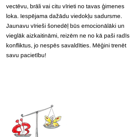
vectēvu, brāli vai citu vīrieti no tavas ģimenes
loka. Iespējama dažādu viedokļu sadursme.
Jaunavu vīrieši šonedēļ būs emocionālāki un
vieglāk aizkaitināmi, reizēm ne no kā paši radīs
konfliktus, jo nespēs savaldīties. Mēģini trenēt
savu pacietību!