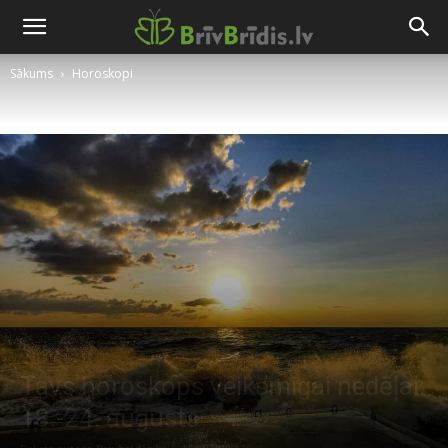
Sākums
Horoskopi
Tavs horoskops veiksmīgai nedēļai:
18.-24. augusts