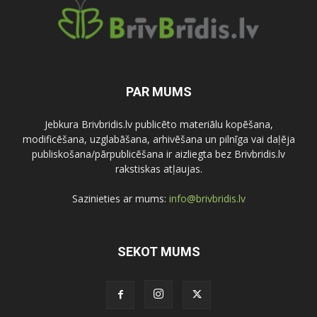
PAR MUMS
Jebkura Brivbridis.lv publicēto materiālu kopēšana,
modificēšana, uzglabāšana, arhivēšana un pilnīga vai daļēja
publiskošana/pārpublicēšana ir aizliegta bez Brivbridis.lv
rakstiskas atļaujas.
Sazinieties ar mums:
info@brivbridis.lv
SEKOT MUMS