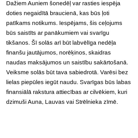
Dažiem Auniem šonedēļ var rasties iespēja
doties negaidītā braucienā, kas būs ļoti
patīkams notikums. Iespējams, šis ceļojums
būs saistīts ar panākumiem vai svarīgu
tikšanos. Šī solās arī būt labvēlīga nedēļa
finanšu jautājumos, norēķinos, skaidras
naudas maksājumos un saistību sakārtošanā.
Veiksme solās būt tava sabiedrotā. Varēsi bez
lielas piepūles iegūt naudu. Svarīgas būs labas
finansiālā rakstura attiecības ar cilvēkiem, kuri
dzimuši Auna, Lauvas vai Strēlnieka zīmē.