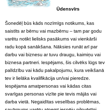
Ūdensvīrs
Šonedēļ būs kāds nozīmīgs notikums, kas
saistīts ar bērnu vai mazbērnu – tam par godu
varētu notikt lielisks pasākums vai vienkārši
radu kopā sanākšana. Nāksies runāt arī par
darbu vai biznesu ar tuvu draugu, kaimiņu vai
biznesa partneri. Iespējams, šis cilvēks lūgs tev
palīdzību vai kādu pakalpojumu, kura veikšanā
tev ir lielāka kvalifikācija un/vai pieredze.
Iespējama amatpersonas vai kādas citas
svarīgas personas vizīte pie tevis mājās vai
darba vietā. Negaidītas veselības problēmas,
savārgums varētu atņemt iespēju pilnvērtīgi