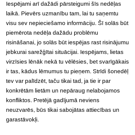
Iespējami arī dažādi pārsteigumi šīs nedēļas
laikā. Pievērs uzmanību tam, lai tu saņemtu
visu sev nepieciešamo informāciju. Šī solās būt
piemērota nedēļa dažādu problēmu
risināšanai, jo solās būt iespējas rast risinājumu
jebkurai sarežģītai situācijai. Iespējams, lietas
virzīsies lēnāk nekā tu vēlēsies, bet svarīgākais
ir tas, kādus lēmumus tu pieņem. Strīdi šonedēļ
tev var palīdzēt, taču tikai tad, ja tie ir par
konkrētām lietām un nepāraug nelabojamos
konfliktos. Pretējā gadījumā neviens
neuzvarēs, būs tikai sabojātas attiecības un
garastāvokļi.