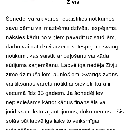
Zivis
Šonedēļ vairāk varēsi iesaistīties notikumos
savu bērnu vai mazbērnu dzīvēs. Iespējams,
nāksies kādu no viņiem pavadīt uz studijām,
darbu vai pat dzīvi ārzemēs. Iespējami svarīgi
notikumi, kas saistīti ar ceļošanu vai kāda
sūtījuma saņemšanu. Labvēlīga nedēļa Zivju
zīmē dzimušajiem jauniešiem. Svarīgs zvans
vai tikšanās varētu notikt ar sievieti, kura ir
vecumā līdz 35 gadiem. Ja šonedēļ tev
nepieciešams kārtot kādus finansiāla vai
juridiska rakstura jautājumus, dokumentus – šis
solās būt labvēlīgs laiks to veiksmīgai