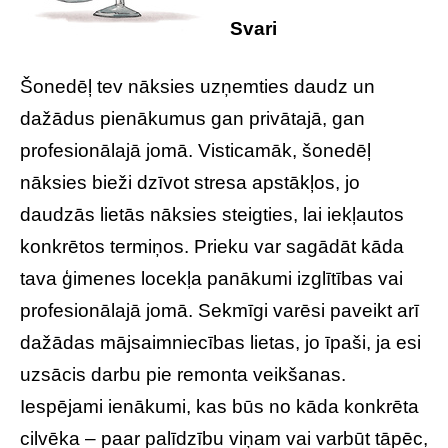
Svari
Šonedēļ tev nāksies uzņemties daudz un
dažādus pienākumus gan privātajā, gan
profesionālajā jomā. Visticamāk, šonedēļ
nāksies bieži dzīvot stresa apstākļos, jo
daudzās lietās nāksies steigties, lai iekļautos
konkrētos termiņos. Prieku var sagādāt kāda
tava ģimenes locekļa panākumi izglītības vai
profesionālajā jomā. Sekmīgi varēsi paveikt arī
dažādas mājsaimniecības lietas, jo īpaši, ja esi
uzsācis darbu pie remonta veikšanas.
Iespējami ienākumi, kas būs no kāda konkrēta
cilvēka – paar palīdzību viņam vai varbūt tāpēc,