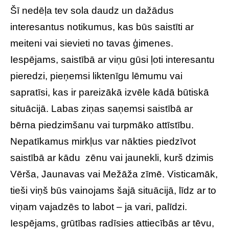
Šī nedēļa tev sola daudz un dažādus
interesantus notikumus, kas būs saistīti ar
meiteni vai sievieti no tavas ģimenes.
Iespējams, saistībā ar viņu gūsi ļoti interesantu
pieredzi, pieņemsi liktenīgu lēmumu vai
sapratīsi, kas ir pareizākā izvēle kādā būtiskā
situācijā. Labas ziņas saņemsi saistībā ar
bērna piedzimšanu vai turpmāko attīstību.
Nepatīkamus mirkļus var nākties piedzīvot
saistībā ar kādu zēnu vai jaunekli, kurš dzimis
Vērša, Jaunavas vai Mežāža zīmē. Visticamāk,
tieši viņš būs vainojams šajā situācijā, līdz ar to
viņam vajadzēs to labot – ja vari, palīdzi.
Iespējams, grūtības radīsies attiecībās ar tēvu,