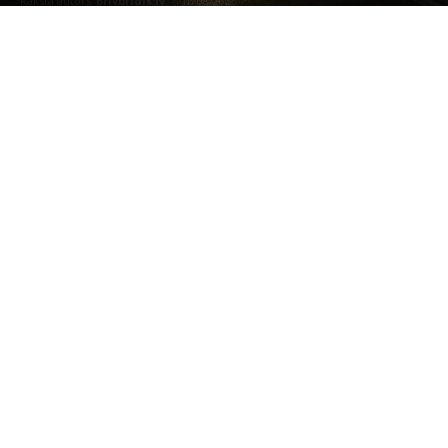
Raksta autors
Brivbridis.lv
-
16/08/2025
FOTO: LVĢMC