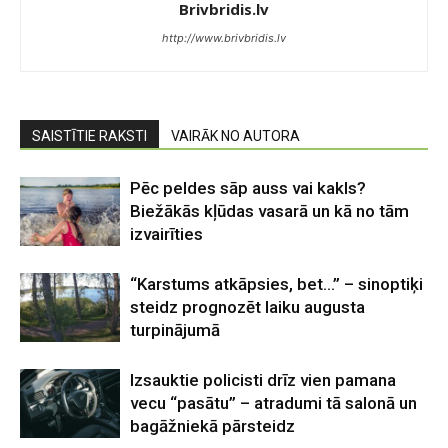
Brivbridis.lv
http://www.brivbridis.lv
SAISTĪTIE RAKSTI
VAIRĀK NO AUTORA
Pēc peldes sāp auss vai kakls?
Biežākās kļūdas vasarā un kā no tām
izvairīties
“Karstums atkāpsies, bet…” – sinoptiķi
steidz prognozēt laiku augusta
turpinājumā
Izsauktie policisti drīz vien pamana
vecu “pasātu” – atradumi tā salonā un
bagāžniekā pārsteidz