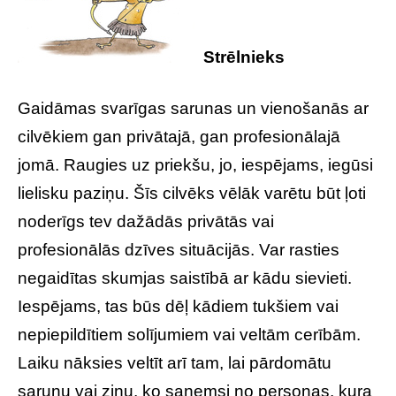
Strēlnieks
Gaidāmas svarīgas sarunas un vienošanās ar
cilvēkiem gan privātajā, gan profesionālajā
jomā. Raugies uz priekšu, jo, iespējams, iegūsi
lielisku paziņu. Šīs cilvēks vēlāk varētu būt ļoti
noderīgs tev dažādās privātās vai
profesionālās dzīves situācijās. Var rasties
negaidītas skumjas saistībā ar kādu sievieti.
Iespējams, tas būs dēļ kādiem tukšiem vai
nepiepildītiem solījumiem vai veltām cerībām.
Laiku nāksies veltīt arī tam, lai pārdomātu
sarunu vai ziņu, ko saņemsi no personas, kura