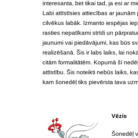
interesanta, bet tikai tad, ja esi ar m
Labi attīstīsies attiecības ar jaunā
cilvēkus labāk. Izmanto iespējas iep
rasties nepatīkami strīdi un pārpratu
jaunumi vai piedāvājumi, kas būs sv
realizēšanā. Šis ir labs laiks, lai no
citām formalitātēm. Kopumā šī nedē
attīstību. Šis noteikti nebūs laiks, 
kam šonedēļ tiks pievērsta tava uzm
Vēzis
Šonedēļ v