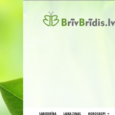
BrīvBrīdis.lv
SABIEDRĪBA
LAIKA ZIŅAS
HOROSKOPI