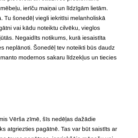
ēbeļu, ierīču maiņai un līdzīgām lietām.
 Tu šonedēļ viegli iekritīsi melanholiskā
ni vai kādu noteiktu cilvēku, vieglos
ūtās. Negaidīts notikums, kurā iesaistīta
ties neplānoti. Šonedēļ tev noteikti būs daudz
izmanto modernos sakaru līdzekļus un tiecies
imis Vērša zīmē, šīs nedēļas dažādie
iks atgriezties pagātnē. Tas var būt saistīts ar