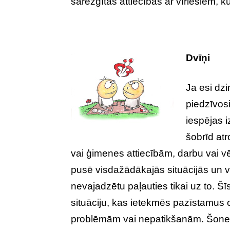
sarežģītas attiecības ar vīriešiem, ku
Dvīņi
Ja esi dzi
piedzīvos
iespējas i
šobrīd atr
vai ģimenes attiecībām, darbu vai v
pusē visdažādākajās situācijās un 
nevajadzētu paļauties tikai uz to. Šī
situāciju, kas ietekmēs pazīstamus 
problēmām vai nepatikšanām. Šoned