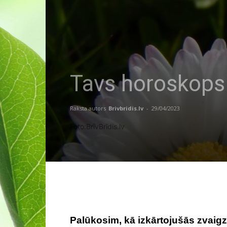
Tavs horoskops 
Raksta autors
Brivbridis.lv
-
29/04/2023
Foto:BrīvBrīdis.lv
Palūkosim, kā izkārtojušās zvaigz