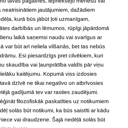
 no tavas pagātnes, iepriekšējo mēnešu vai
ā neatrisinātiem jautājumiem, dažādiem
dēļa, kurā būs jābūt ļoti uzmanīgam,
itātes darbībās un lēmumos, rūpīgi jāpārdomā
 dienu laikā saņemsi naudu vai svarīgus ar
 var būt arī neliela vilšanās, bet tas nebūs
 drāmu. Esi piesardzīgs pret cilvēkiem, kuri
iņu skaudība vai ļaunprātība valdīs pār viņu
s lielāku kaitējumu. Kopumā viss izdosies
uri tavā dzīvē ne tikai negatīvo un atbrīvosies
etējā gadījumā tev var rasties zaudējumi.
ināt filozofiskāk paskatīties uz notikumiem
ēļ solās būt notikumi, ka būs saistīti ar kādu
adiniece vai draudzene. Šajā nedēļā solās būt