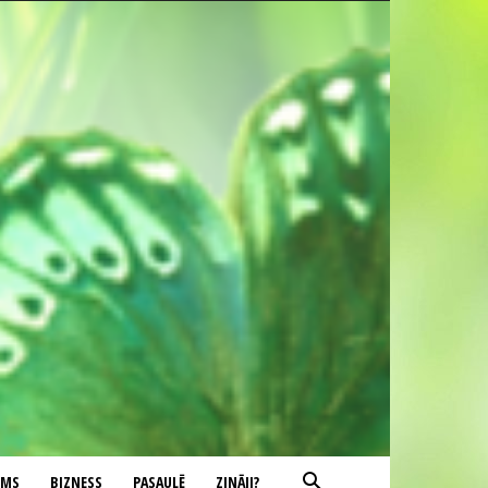
UMS
BIZNESS
PASAULĒ
ZINĀJI?