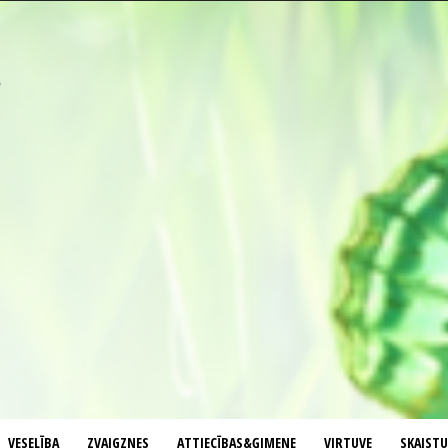
VESELĪBA
ZVAIGZNES
ATTIECĪBAS&ĢIMENE
VIRTUVE
SKAIST