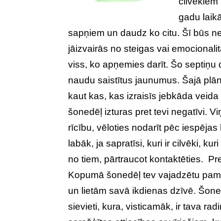
cilvēkiem
gadu laik
sapņiem un daudz ko citu. Šī būs ne
jāizvairās no steigas vai emocional
viss, ko apņemies darīt. Šo septiņu
naudu saistītus jaunumus. Šajā plānā
kaut kas, kas izraisīs jebkāda veida
šonedēļ izturas pret tevi negatīvi. V
rīcību, vēloties nodarīt pēc iespēja
labāk, ja sapratīsi, kuri ir cilvēki, k
no tiem, pārtraucot kontaktēties. Pr
Kopumā šonedēļ tev vajadzētu pamēģ
un lietām savā ikdienas dzīvē. Šoned
sievieti, kura, visticamāk, ir tava r