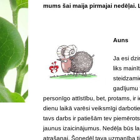
mums šai maija pirmajai nedēļai. L
Auns
Ja esi dz
liks main
steidzami
gadījumu ti
personīgo attīstību, bet, protams, ir
dienu laikā varēsi veiksmīgi darbotie
tavs darbs ir patiešām tev piemērots
jaunus izaicinājumus. Nedēļa būs l
atrašanai. Šonedēļ tava uzmanība t