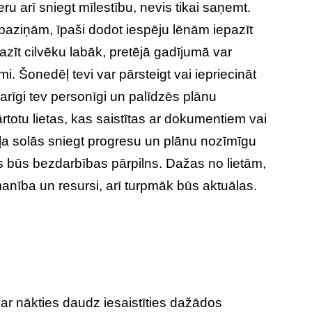
ieru arī sniegt mīlestību, nevis tikai saņemt.
m paziņām, īpaši dodot iespēju lēnām iepazīt
azīt cilvēku labāk, pretējā gadījumā var
mi. Šonedēļ tevi var pārsteigt vai iepriecināt
arīgi tev personīgi un palīdzēs plānu
kārtotu lietas, kas saistītas ar dokumentiem vai
ļa solās sniegt progresu un plānu nozīmīgu
kas būs bezdarbības pārpilns. Dažas no lietām,
anība un resursi, arī turpmāk būs aktuālas.
ar nākties daudz iesaistīties dažādos