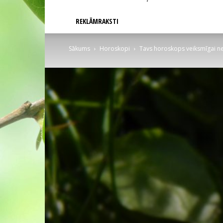
REKLĀMRAKSTI
Sākums
Horoskopi
Tavs horoskops veiksmīgai ned