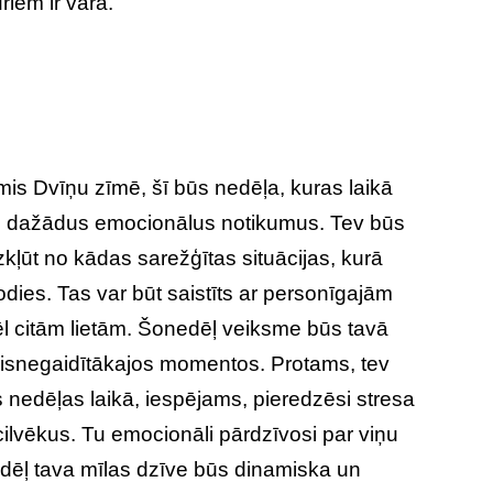
riem ir vara.
mis Dvīņu zīmē, šī būs nedēļa, kuras laikā
i dažādus emocionālus notikumus. Tev būs
zkļūt no kādas sarežģītas situācijas, kurā
odies. Tas var būt saistīts ar personīgajām
ēl citām lietām. Šonedēļ veiksme būs tavā
visnegaidītākajos momentos. Protams, tev
s nedēļas laikā, iespējams, pieredzēsi stresa
cilvēkus. Tu emocionāli pārdzīvosi par viņu
ēļ tava mīlas dzīve būs dinamiska un