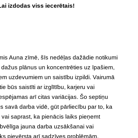
ai izdodas viss iecerētais!
imis Auna zīmē, šīs nedēļas dažādie notikumi
īt dažus plānus un koncentrēties uz īpašiem,
em uzdevumiem un saistību izpildi. Vairumā
e būs saistīti ar izglītību, karjeru vai
 iespējamas arī citas variācijas. Šo septiņu
s savā darba vidē, gūt pārliecību par to, ka
 vai saprast, ka pienācis laiks pieņemt
abvēlīga jauna darba uzsākšanai vai
iks pievērsta arī sadzīves problēmām,