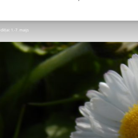
ēļai: 1.-7. maijs