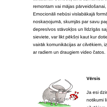
remontam vai mājas pārveidošanai, m
Emocionāli nebūsi vislabākajā formā.
noskaņojumā, skumjās par savu pagāt
depresīvos stāvokļos un līdzīgās saj
sieviete, var likt pēkšņi kaut kur do
vairāk komunikācijas ar cilvēkiem, 
ar radiem un draugiem video čatos.
Vērsis
Ja esi dz
notikumi l