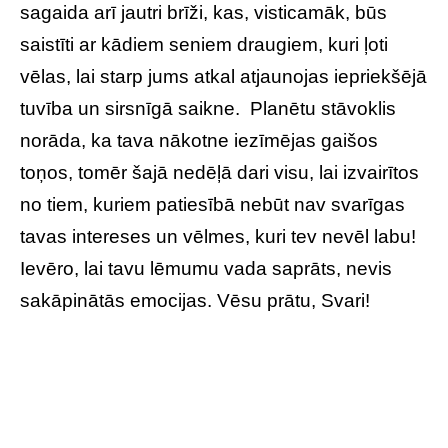
sagaida arī jautri brīži, kas, visticamāk, būs
saistīti ar kādiem seniem draugiem, kuri ļoti
vēlas, lai starp jums atkal atjaunojas iepriekšējā
tuvība un sirsnīgā saikne. Planētu stāvoklis
norāda, ka tava nākotne iezīmējas gaišos
toņos, tomēr šajā nedēļā dari visu, lai izvairītos
no tiem, kuriem patiesībā nebūt nav svarīgas
tavas intereses un vēlmes, kuri tev nevēl labu!
Ievēro, lai tavu lēmumu vada saprāts, nevis
sakāpinātās emocijas. Vēsu prātu, Svari!