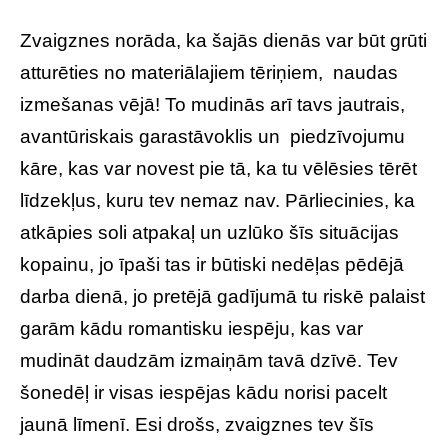
Zvaigznes norāda, ka šajās dienās var būt grūti
atturēties no materiālajiem tēriņiem, naudas
izmešanas vējā! To mudinās arī tavs jautrais,
avantūriskais garastāvoklis un piedzīvojumu
kāre, kas var novest pie tā, ka tu vēlēsies tērēt
līdzekļus, kuru tev nemaz nav. Pārliecinies, ka
atkāpies soli atpakaļ un uzlūko šīs situācijas
kopainu, jo īpaši tas ir būtiski nedēļas pēdējā
darba dienā, jo pretējā gadījumā tu riskē palaist
garām kādu romantisku iespēju, kas var
mudināt daudzām izmaiņām tavā dzīvē. Tev
šonedēļ ir visas iespējas kādu norisi pacelt
jaunā līmenī. Esi drošs, zvaigznes tev šīs