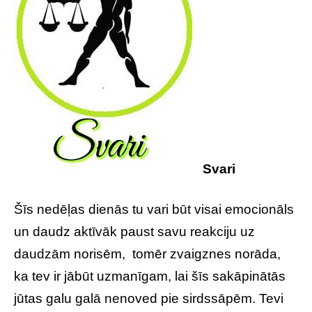
Svari
Šīs nedēļas dienās tu vari būt visai emocionāls
un daudz aktīvāk paust savu reakciju uz
daudzām norisēm, tomēr zvaigznes norāda,
ka tev ir jābūt uzmanīgam, lai šīs sakāpinātās
jūtas galu galā nenoved pie sirdssāpēm. Tevi