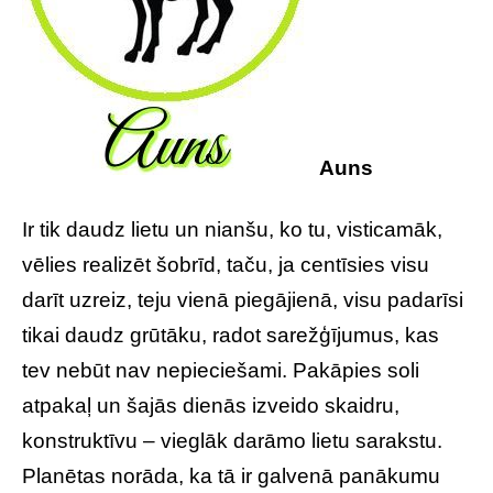
Auns
Ir tik daudz lietu un nianšu, ko tu, visticamāk,
vēlies realizēt šobrīd, taču, ja centīsies visu
darīt uzreiz, teju vienā piegājienā, visu padarīsi
tikai daudz grūtāku, radot sarežģījumus, kas
tev nebūt nav nepieciešami. Pakāpies soli
atpakaļ un šajās dienās izveido skaidru,
konstruktīvu – vieglāk darāmo lietu sarakstu.
Planētas norāda, ka tā ir galvenā panākumu