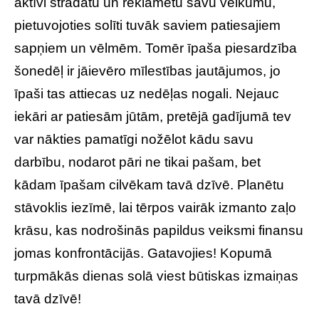
aktīvi strādātu un reklamētu savu veikumu,
pietuvojoties solīti tuvāk saviem patiesajiem
sapņiem un vēlmēm. Tomēr īpaša piesardzība
šonedēļ ir jāievēro mīlestības jautājumos, jo
īpaši tas attiecas uz nedēļas nogali. Nejauc
iekāri ar patiesām jūtām, pretējā gadījumā tev
var nākties pamatīgi nožēlot kādu savu
darbību, nodarot pāri ne tikai pašam, bet
kādam īpašam cilvēkam tavā dzīvē. Planētu
stāvoklis iezīmē, lai tērpos vairāk izmanto zaļo
krāsu, kas nodrošinās papildus veiksmi finansu
jomas konfrontācijās. Gatavojies! Kopumā
turpmākās dienas solā viest būtiskas izmaiņas
tavā dzīvē!