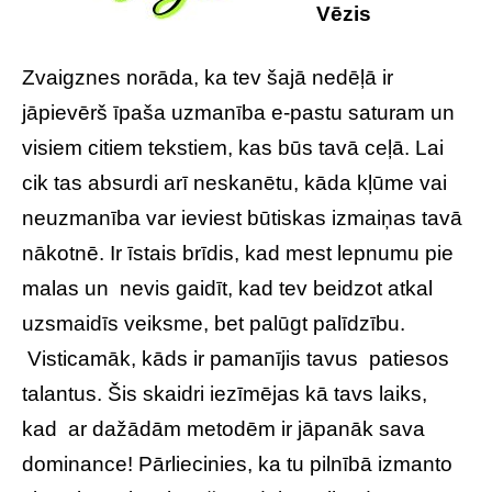
Vēzis
Zvaigznes norāda, ka tev šajā nedēļā ir
jāpievērš īpaša uzmanība e-pastu saturam un
visiem citiem tekstiem, kas būs tavā ceļā. Lai
cik tas absurdi arī neskanētu, kāda kļūme vai
neuzmanība var ieviest būtiskas izmaiņas tavā
nākotnē. Ir īstais brīdis, kad mest lepnumu pie
malas un nevis gaidīt, kad tev beidzot atkal
uzsmaidīs veiksme, bet palūgt palīdzību.
Visticamāk, kāds ir pamanījis tavus patiesos
talantus. Šis skaidri iezīmējas kā tavs laiks,
kad ar dažādām metodēm ir jāpanāk sava
dominance! Pārliecinies, ka tu pilnībā izmanto