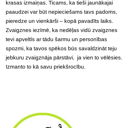
krasas izmaiņas. Ticams, ka tieši jaunākajai
paaudzei var būt nepieciešams tavs padoms,
pieredze un vienkārši – kopā pavadīts laiks.
Zvaigznes iezīmē, ka nedēļas vidū zvaigznes
tevi apveltīs ar tādu šarmu un personības
spozmi, ka tavos spēkos būs savaldzināt teju
jebkuru zvaigznāja pārstāvi, ja vien to vēlēsies.
Izmanto to kā savu priekšrocību.