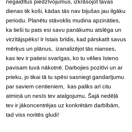
negaidītus piedzīvojumus, izkrāsojot tavas
dienas tik koši, kādas tās nav bijušas jau ilgāku
periodu. Planētu stāvoklis mudina apzināties,
ka tieši tu pats esi savu panākumu atslēga un
virzītājspēks! Ir īstais brīdis, kad pārskatīt savus
mērķus un plānus, izanalizējot tās nianses,
kas tev ir patiesi svarīgas, ko tu vēlies īsteno
pavisam tuvā nākotnē. Darbojies pozitīvi un ar
prieku, jo tikai tā tu spēsi sasniegt gandarījumu
par saviem centieniem, kas paliks arī citu
atmiņā un nesīs tev atalgojumu. Šajā nedēļā
tev ir jākoncentrējas uz konkrētām darbībām,
tad viss noritēs gludi!