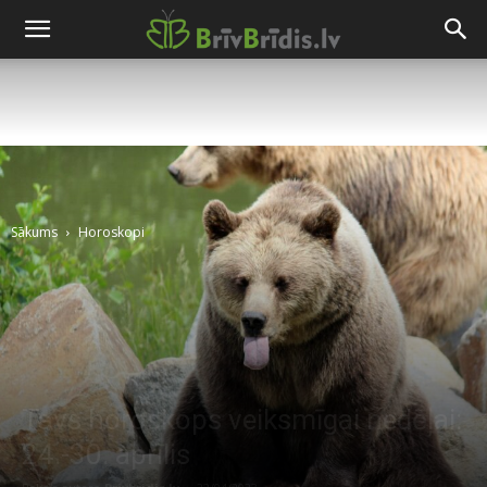
Sākums
Horoskopi
Tavs horoskops veiksmīgai nedēļai:
24.-30. aprīlis