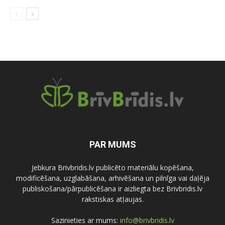
PAR MUMS
Jebkura Brivbridis.lv publicēto materiālu kopēšana,
modificēšana, uzglabāšana, arhivēšana un pilnīga vai daļēja
publiskošana/pārpublicēšana ir aizliegta bez Brivbridis.lv
rakstiskas atļaujas.
Sazinieties ar mums:
info@brivbridis.lv