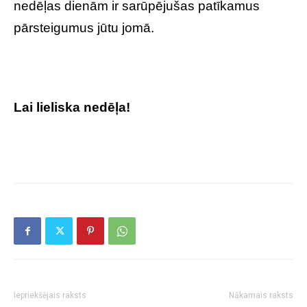
nedēļas dienām ir sarūpējušas patīkamus
pārsteigumus jūtu jomā.
Lai lieliska nedēļa!
Iepriekšējais raksts
Nākamais raksts