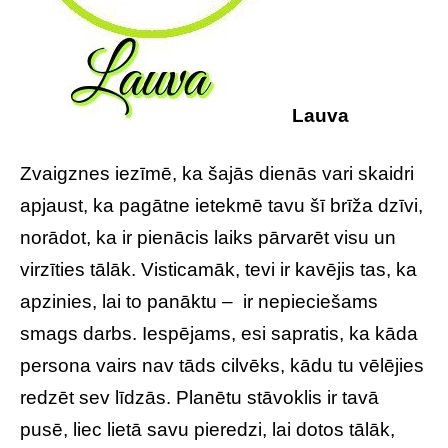
Lauva
Zvaigznes iezīmē, ka šajās dienās vari skaidri
apjaust, ka pagātne ietekmē tavu šī brīža dzīvi,
norādot, ka ir pienācis laiks pārvarēt visu un
virzīties tālāk. Visticamāk, tevi ir kavējis tas, ka
apzinies, lai to panāktu – ir nepieciešams
smags darbs. Iespējams, esi sapratis, ka kāda
persona vairs nav tāds cilvēks, kādu tu vēlējies
redzēt sev līdzās. Planētu stāvoklis ir tavā
pusē, liec lietā savu pieredzi, lai dotos tālāk,