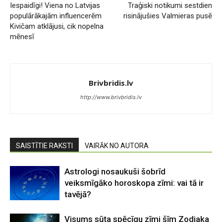
Iespaidīgi! Viena no Latvijas
Traģiski notikumi sestdien
populārākajām influencerēm
risinājušies Valmieras pusē
Kivičam atklājusi, cik nopelna
mēnesī
Brivbridis.lv
http://www.brivbridis.lv
SAISTĪTIE RAKSTI
VAIRĀK NO AUTORA
Astrologi nosaukuši šobrīd
veiksmīgāko horoskopa zīmi: vai tā ir
tavējā?
Visums sūta spēcīgu zīmi šīm Zodiaka