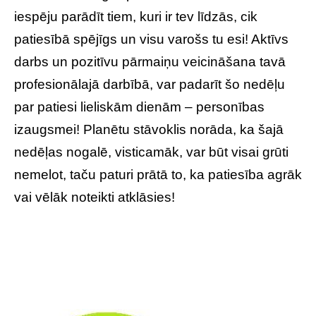
iespēju parādīt tiem, kuri ir tev līdzās, cik
patiesībā spējīgs un visu varošs tu esi! Aktīvs
darbs un pozitīvu pārmaiņu veicināšana tavā
profesionālajā darbībā, var padarīt šo nedēļu
par patiesi lieliskām dienām – personības
izaugsmei! Planētu stāvoklis norāda, ka šajā
nedēļas nogalē, visticamāk, var būt visai grūti
nemelot, taču paturi prātā to, ka patiesība agrāk
vai vēlāk noteikti atklāsies!