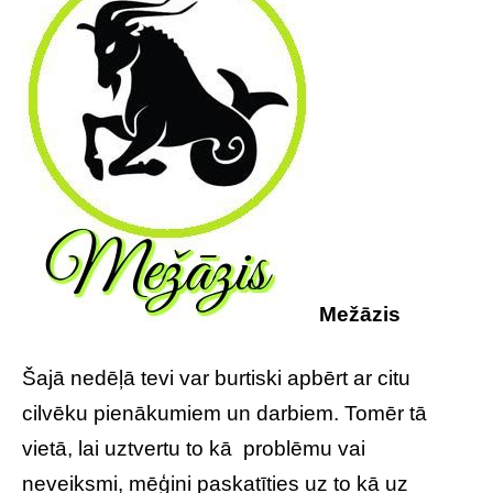
Mežāzis
Šajā nedēļā tevi var burtiski apbērt ar citu
cilvēku pienākumiem un darbiem. Tomēr tā
vietā, lai uztvertu to kā problēmu vai
neveiksmi, mēģini paskatīties uz to kā uz