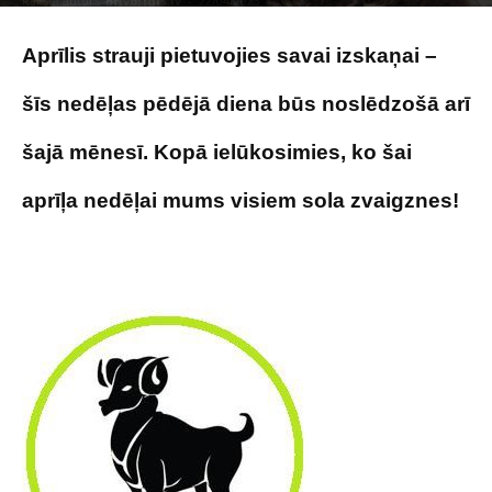
Raksta autors
Brivbridis.lv
-
22/04/2023
Photo by
Rey Emsen
on
Unsplash
Aprīlis strauji pietuvojies savai izskaņai –
šīs nedēļas pēdējā diena būs noslēdzošā arī
šajā mēnesī. Kopā ielūkosimies, ko šai
aprīļa nedēļai mums visiem sola zvaigznes!