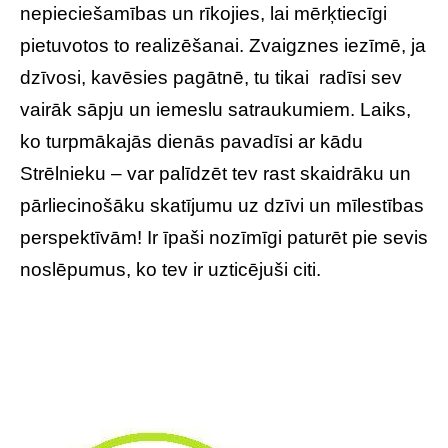
nepieciešamības un rīkojies, lai mērķtiecīgi
pietuvotos to realizēšanai. Zvaigznes iezīmē, ja
dzīvosi, kavēsies pagātnē, tu tikai radīsi sev
vairāk sāpju un iemeslu satraukumiem. Laiks,
ko turpmākajās dienās pavadīsi ar kādu
Strēlnieku – var palīdzēt tev rast skaidrāku un
pārliecinošāku skatījumu uz dzīvi un mīlestības
perspektīvām! Ir īpaši nozīmīgi paturēt pie sevis
noslēpumus, ko tev ir uzticējuši citi.