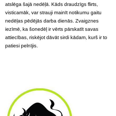
atslēga šajā nedēļā. Kāds draudzīgs flirts,
visticamāk, var strauji mainīt notikumu gaitu
nedēļas pēdējās darba dienās. Zvaigznes
iezīmē, ka šonedēļ ir vērts pārskatīt savas
attiecības, riskējot dāvāt sirdi kādam, kurš ir to
patiesi pelnījis.