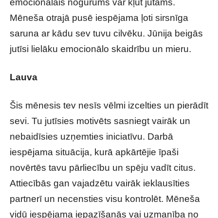
emocionālais nogurums var kļūt jūtams.
Mēneša otrajā pusē iespējama ļoti sirsnīga
saruna ar kādu sev tuvu cilvēku. Jūnija beigās
jutīsi lielāku emocionālo skaidrību un mieru.
Lauva
Šis mēnesis tev nesīs vēlmi izcelties un pierādīt
sevi. Tu jutīsies motivēts sasniegt vairāk un
nebaidīsies uzņemties iniciatīvu. Darbā
iespējama situācija, kurā apkārtējie īpaši
novērtēs tavu pārliecību un spēju vadīt citus.
Attiecībās gan vajadzētu vairāk ieklausīties
partnerī un necensties visu kontrolēt. Mēneša
vidū iespējama iepazīšanās vai uzmanība no