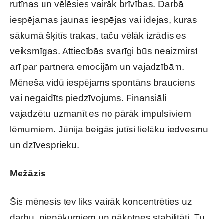
rutīnas un vēlēsies vairāk brīvības. Darbā
iespējamas jaunas iespējas vai idejas, kuras
sākumā šķitīs trakas, taču vēlāk izrādīsies
veiksmīgas. Attiecībās svarīgi būs neaizmirst
arī par partnera emocijām un vajadzībām.
Mēneša vidū iespējams spontāns brauciens
vai negaidīts piedzīvojums. Finansiāli
vajadzētu uzmanīties no pārāk impulsīviem
lēmumiem. Jūnija beigās jutīsi lielāku iedvesmu
un dzīvesprieku.
Mežāzis
Šis mēnesis tev liks vairāk koncentrēties uz
darbu, pienākumiem un nākotnes stabilitāti. Tu