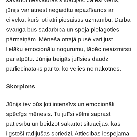
sakārtot neskaidras situācijas. Ja esi viens,
jūnijs var atnest negaidītu iepazīšanos ar
cilvēku, kurš ļoti ātri piesaistīs uzmanību. Darbā
svarīga būs sadarbība un spēja pielāgoties
pārmaiņām. Mēneša otrajā pusē vari just
lielāku emocionālu nogurumu, tāpēc neaizmirsti
par atpūtu. Jūnija beigās jutīsies daudz
pārliecinātāks par to, ko vēlies no nākotnes.
Skorpions
Jūnijs tev būs ļoti intensīvs un emocionāli
spēcīgs mēnesis. Tu jutīsi vēlmi saprast
patiesību un beidzot sakārtot situācijas, kas
ilgstoši radījušas spriedzi. Attiecībās iespējama