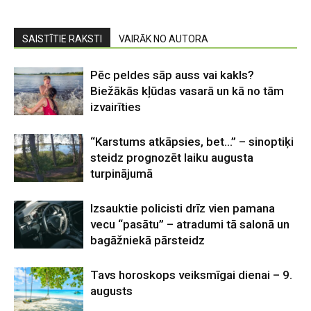
SAISTĪTIE RAKSTI
VAIRĀK NO AUTORA
Pēc peldes sāp auss vai kakls?
Biežākās kļūdas vasarā un kā no tām
izvairīties
“Karstums atkāpsies, bet…” – sinoptiķi
steidz prognozēt laiku augusta
turpinājumā
Izsauktie policisti drīz vien pamana
vecu “pasātu” – atradumi tā salonā un
bagāžniekā pārsteidz
Tavs horoskops veiksmīgai dienai – 9.
augusts