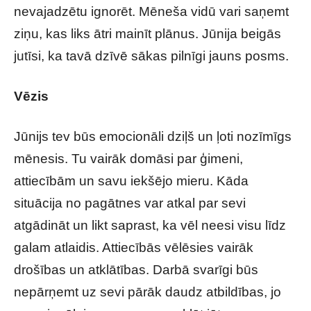
nevajadzētu ignorēt. Mēneša vidū vari saņemt
ziņu, kas liks ātri mainīt plānus. Jūnija beigās
jutīsi, ka tavā dzīvē sākas pilnīgi jauns posms.
Vēzis
Jūnijs tev būs emocionāli dziļš un ļoti nozīmīgs
mēnesis. Tu vairāk domāsi par ģimeni,
attiecībām un savu iekšējo mieru. Kāda
situācija no pagātnes var atkal par sevi
atgādināt un likt saprast, ka vēl neesi visu līdz
galam atlaidis. Attiecībās vēlēsies vairāk
drošības un atklātības. Darbā svarīgi būs
nepārņemt uz sevi pārāk daudz atbildības, jo