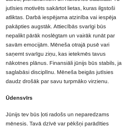
jutīsies motivēts sakārtot lietas, kuras ilgstoši
atliktas. Darbā iespējama atzinība vai iespēja
pakāpties augstāk. Attiecībās svarīgi būs
nepalikt pārāk noslēgtam un vairāk runāt par
savām emocijām. Mēneša otrajā pusē vari
saņemt svarīgu ziņu, kas ietekmēs tavus
nākotnes plānus. Finansiāli jūnijs būs stabils, ja
saglabāsi disciplīnu. Mēneša beigās jutīsies
daudz drošāk par savu turpmāko virzienu.
Ūdensvīrs
Jūnijs tev būs ļoti radošs un neparedzams
mēnesis. Tavā dzīvē var pēkšņi parādīties