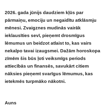
2026. gada jūnijs daudziem kļūs par
pārmaiņu, emociju un negaidītu atklāsmju
mēnesi. Zvaigznes mudinās vairāk
ieklausīties sevī, pieņemt drosmīgus
lēmumus un beidzot atlaist to, kas vairs
nekalpo tavai izaugsmei. Dažām horoskopa
zīmēm šis būs ļoti veiksmīgs periods
attiecībās un finansēs, savukārt citiem
nāksies pieņemt svarīgus lēmumus, kas
ietekmēs turpmāko nākotni.
Tavs
HOROSKOPS veiksmīgam JŪNIJAM
Auns