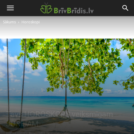
Sākums
Horoskopi
Tavs HOROSKOPS veiksmīgam
JŪNIJAM
Raksta autors
Brivbridis.lv
-
25/05/2026