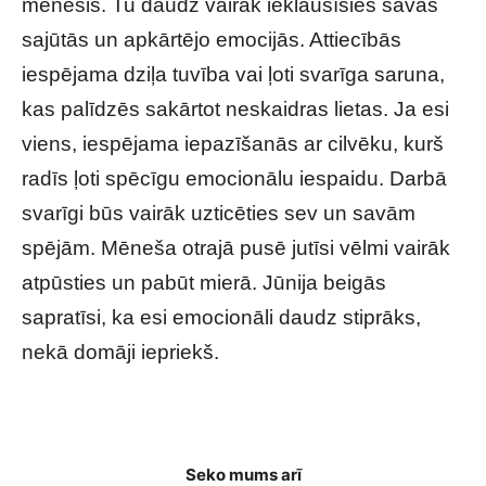
mēnesis. Tu daudz vairāk ieklausīsies savās
sajūtās un apkārtējo emocijās. Attiecībās
iespējama dziļa tuvība vai ļoti svarīga saruna,
kas palīdzēs sakārtot neskaidras lietas. Ja esi
viens, iespējama iepazīšanās ar cilvēku, kurš
radīs ļoti spēcīgu emocionālu iespaidu. Darbā
svarīgi būs vairāk uzticēties sev un savām
spējām. Mēneša otrajā pusē jutīsi vēlmi vairāk
atpūsties un pabūt mierā. Jūnija beigās
sapratīsi, ka esi emocionāli daudz stiprāks,
nekā domāji iepriekš.
Tavs HOROSKOPS veiksmīgam JŪNIJAM
Seko mums arī