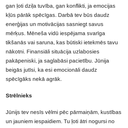
gan ļoti dziļa tuvība, gan konflikti, ja emocijas
kļūs pārāk spēcīgas. Darbā tev būs daudz
enerģijas un motivācijas sasniegt savus
mērķus. Mēneša vidū iespējama svarīga
tikšanās vai saruna, kas būtiski ietekmēs tavu
nākotni. Finansiāli situācija uzlabosies
pakāpeniski, ja saglabāsi pacietību. Jūnija
beigās jutīsi, ka esi emocionāli daudz
spēcīgāks nekā agrāk.
Strēlnieks
Jūnijs tev nesīs vēlmi pēc pārmaiņām, kustības
un jauniem iespaidiem. Tu ļoti ātri nogursi no