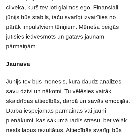
cilvēka, kurš tev ļoti glaimos ego. Finansiāli
jūnijs būs stabils, taču svarīgi izvairīties no
pārāk impulsīviem tēriņiem. Mēneša beigās
jutīsies iedvesmots un gatavs jaunām
pārmaiņām.
Jaunava
Jūnijs tev būs mēnesis, kurā daudz analizēsi
savu dzīvi un nākotni. Tu vēlēsies vairāk
skaidrības attiecībās, darbā un savās emocijās.
Darbā iespējamas pārmaiņas vai jauni
pienākumi, kas sākumā radīs stresu, bet vēlāk
nesīs labus rezultātus. Attiecībās svarīgi būs