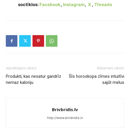
soctīklos:
Facebook
,
Instagram
,
X
,
Threads
Iepriekšējais raksts
Nākamais raksts
Produkti, kas nesatur gandrīz
Šīs horoskopa zīmes intuitīvi
nemaz kaloriju
sajūt melus
Brivbridis.lv
http://www.brivbridis.lv