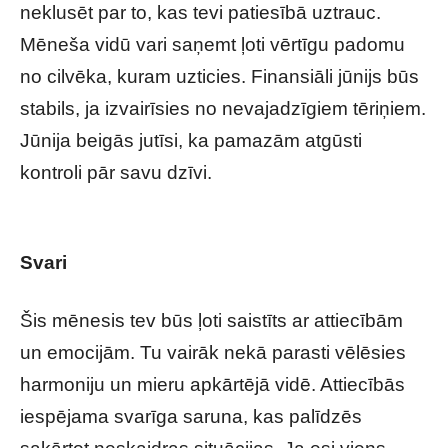
neklusēt par to, kas tevi patiesībā uztrauc.
Mēneša vidū vari saņemt ļoti vērtīgu padomu
no cilvēka, kuram uzticies. Finansiāli jūnijs būs
stabils, ja izvairīsies no nevajadzīgiem tēriņiem.
Jūnija beigās jutīsi, ka pamazām atgūsti
kontroli pār savu dzīvi.
Tavs HOROSKOPS
veiksmīgam JŪNIJAM
Svari
Šis mēnesis tev būs ļoti saistīts ar attiecībām
un emocijām. Tu vairāk nekā parasti vēlēsies
harmoniju un mieru apkārtējā vidē. Attiecībās
iespējama svarīga saruna, kas palīdzēs