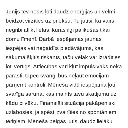
Jūnijs tev nesīs ļoti daudz enerģijas un vēlmi
beidzot virzīties uz priekšu. Tu jutīsi, ka vairs
negribi atlikt lietas, kuras ilgi palikušas tikai
domu līmenī. Darbā iespējamas jaunas
iespējas vai negaidīts piedāvājums, kas
sākumā šķitīs riskants, taču vēlāk var izrādīties
ļoti vērtīgs. Attiecībās vari kļūt impulsīvāks nekā
parasti, tāpēc svarīgi būs neļaut emocijām
pārņemt kontroli. Mēneša vidū iespējama ļoti
svarīga saruna, kas mainīs tavu skatījumu uz
kādu cilvēku. Finansiāli situācija pakāpeniski
uzlabosies, ja spēsi izvairīties no spontāniem
tēriņiem. Mēneša beigās jutīsi daudz lielāku