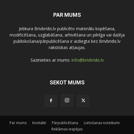
PAR MUMS
Jebkura Brivbridis.lv publicēto materiālu kopēšana,
modificēšana, uzglabāšana, arhivēšana un pilnīga vai daļēja
publiskošana/pārpublicēšana ir aizliegta bez Brivbridis.lv
rakstiskas atļaujas.
Sazinieties ar mums:
info@brivbridis.lv
SEKOT MUMS
Par mums
Kontakti
Pārpublicēšana
Lietošanas noteikumi
Reklāmas iespējas