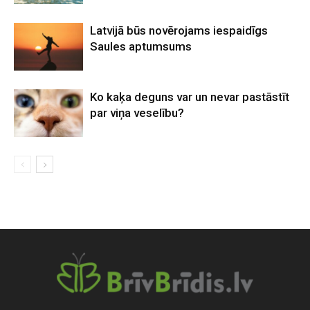
Latvijā būs novērojams iespaidīgs
Saules aptumsums
Ko kaķa deguns var un nevar pastāstīt
par viņa veselību?