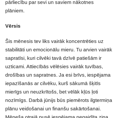
pārliecību par sevi un saviem nākotnes
plāniem.
Vērsis
Šis mēnesis tev liks vairāk koncentrēties uz
stabilitāti un emocionālu mieru. Tu arvien vairāk
sapratīsi, kuri cilvēki tavā dzīvē patiešām ir
uzticami. Attiecībās vēlēsies vairāk tuvības,
drošības un sapratnes. Ja esi brīvs, iespējama
iepazīšanās ar cilvēku, kurš sākumā šķitīs
mierīgs un neuzkrītošs, bet vēlāk kļūs ļoti
nozīmīgs. Darbā jūnijs būs piemērots ilgtermiņa
plānu veidošanai un finanšu sakārtošanai.
Mēneša otrajā pusē iespējama negaidīta ziņa