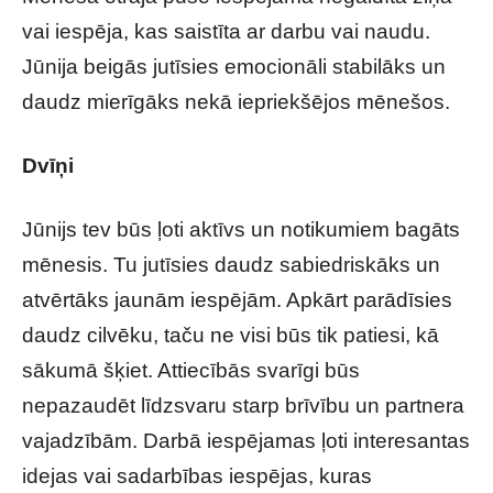
vai iespēja, kas saistīta ar darbu vai naudu.
Jūnija beigās jutīsies emocionāli stabilāks un
daudz mierīgāks nekā iepriekšējos mēnešos.
Dvīņi
Jūnijs tev būs ļoti aktīvs un notikumiem bagāts
mēnesis. Tu jutīsies daudz sabiedriskāks un
atvērtāks jaunām iespējām. Apkārt parādīsies
daudz cilvēku, taču ne visi būs tik patiesi, kā
sākumā šķiet. Attiecībās svarīgi būs
nepazaudēt līdzsvaru starp brīvību un partnera
vajadzībām. Darbā iespējamas ļoti interesantas
idejas vai sadarbības iespējas, kuras