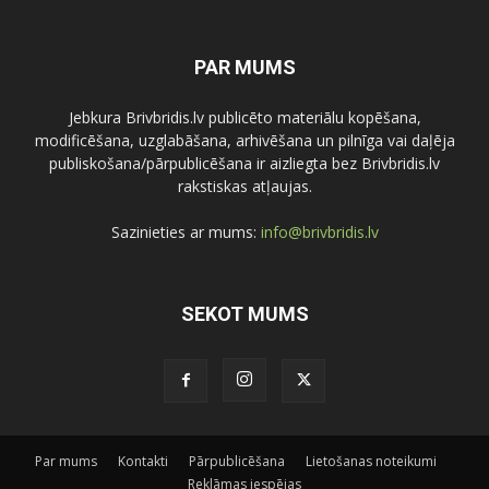
PAR MUMS
Jebkura Brivbridis.lv publicēto materiālu kopēšana,
modificēšana, uzglabāšana, arhivēšana un pilnīga vai daļēja
publiskošana/pārpublicēšana ir aizliegta bez Brivbridis.lv
rakstiskas atļaujas.
Sazinieties ar mums:
info@brivbridis.lv
SEKOT MUMS
Par mums
Kontakti
Pārpublicēšana
Lietošanas noteikumi
Reklāmas iespējas