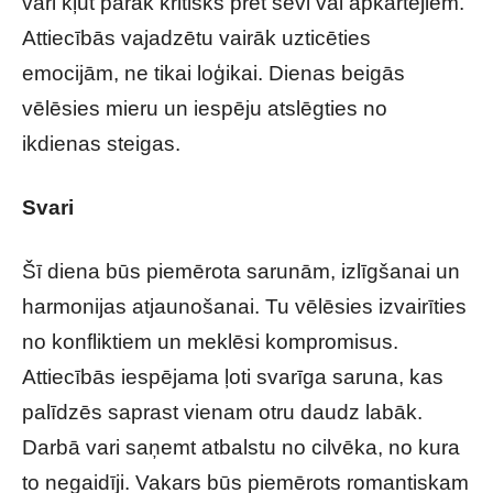
vari kļūt pārāk kritisks pret sevi vai apkārtējiem.
Attiecībās vajadzētu vairāk uzticēties
emocijām, ne tikai loģikai. Dienas beigās
vēlēsies mieru un iespēju atslēgties no
ikdienas steigas.
Svari
Šī diena būs piemērota sarunām, izlīgšanai un
harmonijas atjaunošanai. Tu vēlēsies izvairīties
no konfliktiem un meklēsi kompromisus.
Attiecībās iespējama ļoti svarīga saruna, kas
palīdzēs saprast vienam otru daudz labāk.
Darbā vari saņemt atbalstu no cilvēka, no kura
to negaidīji. Vakars būs piemērots romantiskam