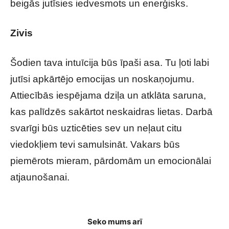
beigās jutīsies iedvesmots un enerģisks.
Zivis
Šodien tava intuīcija būs īpaši asa. Tu ļoti labi
jutīsi apkārtējo emocijas un noskaņojumu.
Attiecībās iespējama dziļa un atklāta saruna,
kas palīdzēs sakārtot neskaidras lietas. Darbā
svarīgi būs uzticēties sev un neļaut citu
viedokļiem tevi samulsināt. Vakars būs
piemērots mieram, pārdomām un emocionālai
atjaunošanai.
Tavs horoskops veiksmīgai dienai – 22. maijs
Seko mums arī