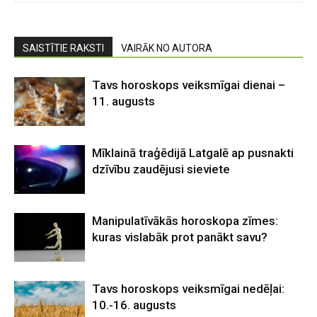
SAISTĪTIE RAKSTI
VAIRĀK NO AUTORA
Tavs horoskops veiksmīgai dienai –
11. augusts
Mīklainā traģēdijā Latgalē ap pusnakti
dzīvību zaudējusi sieviete
Manipulatīvākās horoskopa zīmes:
kuras vislabāk prot panākt savu?
Tavs horoskops veiksmīgai nedēļai:
10.-16. augusts