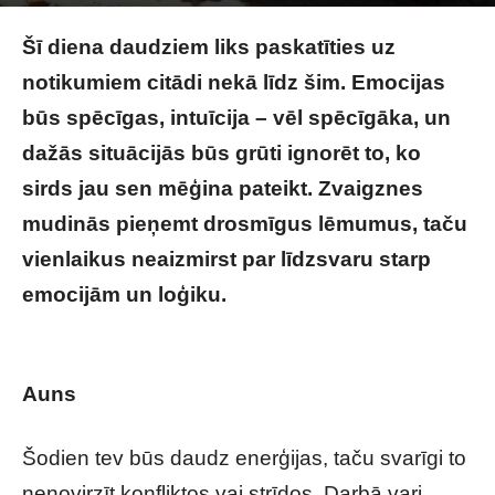
Image by freepik
Šī diena daudziem liks paskatīties uz
notikumiem citādi nekā līdz šim. Emocijas
būs spēcīgas, intuīcija – vēl spēcīgāka, un
dažās situācijās būs grūti ignorēt to, ko
sirds jau sen mēģina pateikt. Zvaigznes
mudinās pieņemt drosmīgus lēmumus, taču
vienlaikus neaizmirst par līdzsvaru starp
emocijām un loģiku.
Tavs horoskops
veiksmīgai dienai – 22. maijs
Auns
Šodien tev būs daudz enerģijas, taču svarīgi to
nenovirzīt konfliktos vai strīdos. Darbā vari