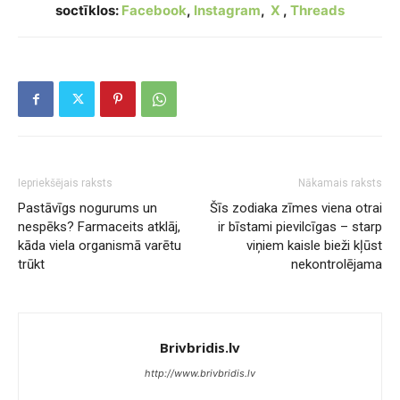
soctīklos:
Facebook
,
Instagram
,
X
,
Threads
Iepriekšējais raksts
Nākamais raksts
Pastāvīgs nogurums un
Šīs zodiaka zīmes viena otrai
nespēks? Farmaceits atklāj,
ir bīstami pievilcīgas – starp
kāda viela organismā varētu
viņiem kaisle bieži kļūst
trūkt
nekontrolējama
Brivbridis.lv
http://www.brivbridis.lv