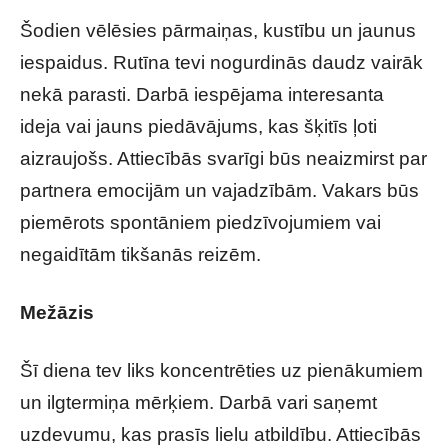
Šodien vēlēsies pārmaiņas, kustību un jaunus
iespaidus. Rutīna tevi nogurdinās daudz vairāk
nekā parasti. Darbā iespējama interesanta
ideja vai jauns piedāvājums, kas šķitīs ļoti
aizraujošs. Attiecībās svarīgi būs neaizmirst par
partnera emocijām un vajadzībām. Vakars būs
piemērots spontāniem piedzīvojumiem vai
negaidītām tikšanās reizēm.
Mežāzis
Šī diena tev liks koncentrēties uz pienākumiem
un ilgtermiņa mērķiem. Darbā vari saņemt
uzdevumu, kas prasīs lielu atbildību. Attiecībās