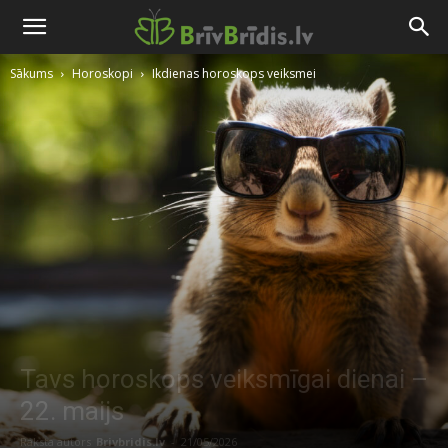
Sākums
Horoskopi
Ikdienas horoskops veiksmei
Tavs horoskops veiksmīgai dienai –
22. maijs
Raksta autors
Brivbridis.lv
-
21/05/2026