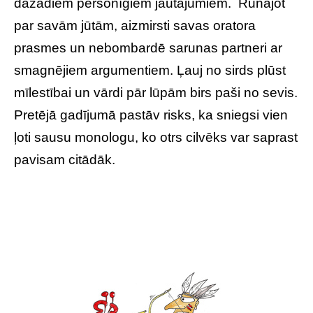
dažādiem personīgiem jautājumiem. Runājot
par savām jūtām, aizmirsti savas oratora
prasmes un nebombardē sarunas partneri ar
smagnējiem argumentiem. Ļauj no sirds plūst
mīlestībai un vārdi pār lūpām birs paši no sevis.
Pretējā gadījumā pastāv risks, ka sniegsi vien
ļoti sausu monologu, ko otrs cilvēks var saprast
pavisam citādāk.