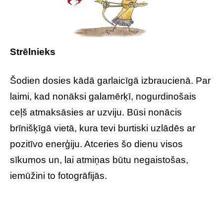
Strēlnieks
Šodien dosies kādā garlaicīgā izbraucienā. Par
laimi, kad nonāksi galamērķī, nogurdinošais
ceļš atmaksāsies ar uzviju. Būsi nonācis
brīnišķīgā vietā, kura tevi burtiski uzlādēs ar
pozitīvo enerģiju. Atceries šo dienu visos
sīkumos un, lai atmiņas būtu negaistošas,
iemūžini to fotogrāfijās.