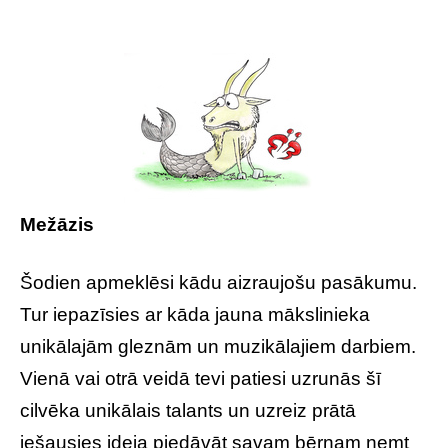
Mežāzis
Šodien apmeklēsi kādu aizraujošu pasākumu.
Tur iepazīsies ar kāda jauna mākslinieka
unikālajām gleznām un muzikālajiem darbiem.
Vienā vai otrā veidā tevi patiesi uzrunās šī
cilvēka unikālais talants un uzreiz prātā
iešausies ideja piedāvāt savam bērnam ņemt