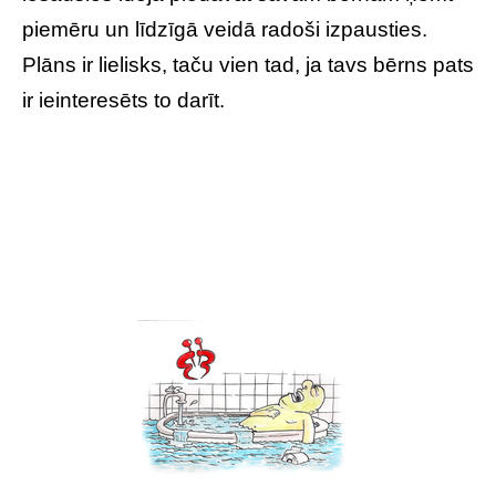
piemēru un līdzīgā veidā radoši izpausties.
Plāns ir lielisks, taču vien tad, ja tavs bērns pats
ir ieinteresēts to darīt.