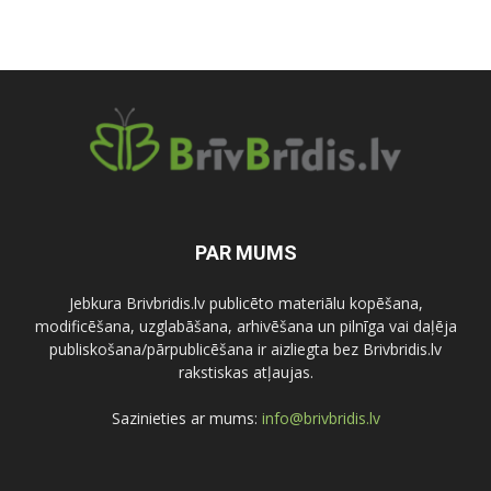
PAR MUMS
Jebkura Brivbridis.lv publicēto materiālu kopēšana,
modificēšana, uzglabāšana, arhivēšana un pilnīga vai daļēja
publiskošana/pārpublicēšana ir aizliegta bez Brivbridis.lv
rakstiskas atļaujas.
Sazinieties ar mums:
info@brivbridis.lv