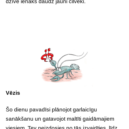
dzīvē ienāks daudz jauni cilvēki.
Vēzis
Šo dienu pavadīsi plānojot garlaicīgu
sanākšanu un gatavojot maltīti gaidāmajiem
viesiem. Tev neizdosies no tās izvairīties, līdz