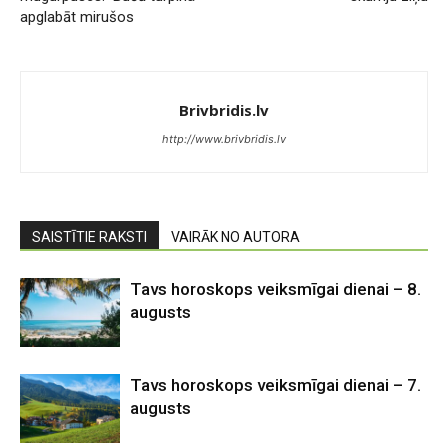
apglabāt mirušos
Brivbridis.lv
http://www.brivbridis.lv
SAISTĪTIE RAKSTI
VAIRĀK NO AUTORA
Tavs horoskops veiksmīgai dienai – 8.
augusts
Tavs horoskops veiksmīgai dienai – 7.
augusts