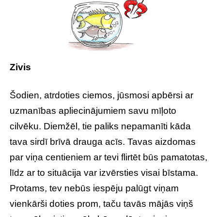
Zivis
Šodien, atrdoties ciemos, jūsmosi apbērsi ar
uzmanības apliecinājumiem savu mīļoto
cilvēku. Diemžēl, tie paliks nepamanīti kāda
tava sirdī brīvā drauga acīs. Tavas aizdomas
par viņa centieniem ar tevi flirtēt būs pamatotas,
līdz ar to situācija var izvērsties visai bīstama.
Protams, tev nebūs iespēju palūgt viņam
vienkārši doties prom, taču tavās mājās viņš