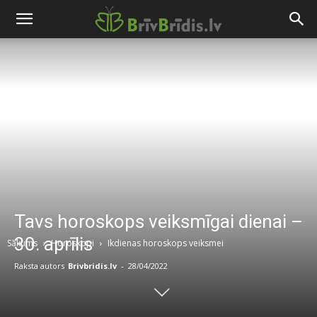
Tavs horoskops veiksmīgai dienai –
30. aprīlis
Sākums
Horoskopi
Ikdienas horoskops veiksmei
Raksta autors
Brivbridis.lv
-
28/04/2022