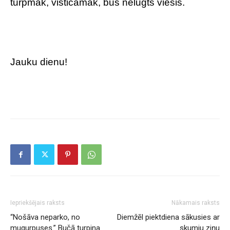
turpmāk, visticamāk, būs nelūgts viesis.
Jauku dienu!
Iepriekšējais raksts
Nākamais raksts
“Nošāva neparko, no
Diemžēl piektdiena sākusies ar
mugurpuses.” Bučā turpina
skumju ziņu