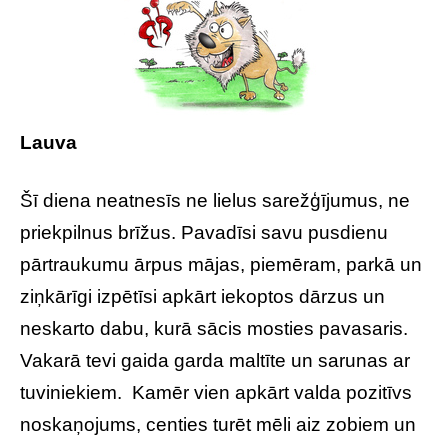
Lauva
Šī diena neatnesīs ne lielus sarežģījumus, ne
priekpilnus brīžus. Pavadīsi savu pusdienu
pārtraukumu ārpus mājas, piemēram, parkā un
ziņkārīgi izpētīsi apkārt iekoptos dārzus un
neskarto dabu, kurā sācis mosties pavasaris.
Vakarā tevi gaida garda maltīte un sarunas ar
tuviniekiem. Kamēr vien apkārt valda pozitīvs
noskaņojums, centies turēt mēli aiz zobiem un