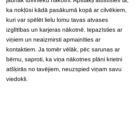
jaunāk tuvinieku nākotni. Apstākļi attīstīsies tā,
ka nokļūsi kādā pasākumā kopā ar cilvēkiem,
kuri var spēlēt lielu lomu tavas atvases
izglītības un karjeras nākotnē. Iepazīsties ar
viņiem un neaizmirsti apmainīties ar
kontaktiem. Ja tomēr vēlāk, pēc sarunas ar
bērnu, saproti, ka viņa nākotnes plāni krietni
atšķirās no tavējiem, neuzspied viņam savu
viedokli.