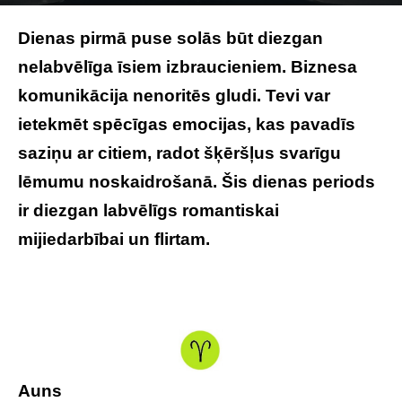
Photo by
Priyank P
on
Unsplash
Dienas pirmā puse solās būt diezgan
nelabvēlīga īsiem izbraucieniem. Biznesa
komunikācija nenoritēs gludi. Tevi var
ietekmēt spēcīgas emocijas, kas pavadīs
saziņu ar citiem, radot šķēršļus svarīgu
lēmumu noskaidrošanā. Šis dienas periods
ir diezgan labvēlīgs romantiskai
mijiedarbībai un flirtam.
Auns