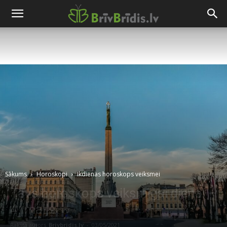
Sākums
Horoskopi
Ikdienas horoskops veiksmei
Tavs horoskops veiksmīgai dienai –
4. maijs
Raksta autors
Brivbridis.lv
-
03/05/2021