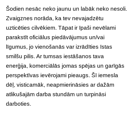
Šodien nesāc neko jaunu un labāk neko nesoli.
Zvaigznes norāda, ka tev nevajadzētu
uzticēties cilvēkiem. Tāpat ir īpaši nevēlami
parakstīt oficiālus piedāvājumus un/vai
līgumus, jo vienošanās var izrādīties īstas
smilšu pilis. Ar tumsas iestāšanos tava
enerģija, komerciālās jomas spējas un garīgās
perspektīvas ievērojami pieaugs. Šī iemesla
dēļ, visticamāk, neapmierināsies ar dažām
atlikušajām darba stundām un turpināsi
darboties.