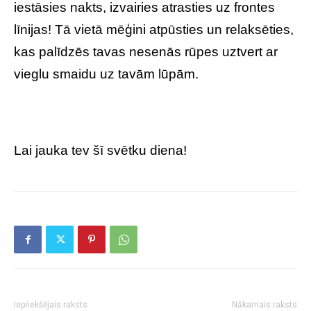
iestāsies nakts, izvairies atrasties uz frontes
līnijas! Tā vietā mēģini atpūsties un relaksēties,
kas palīdzēs tavas nesenās rūpes uztvert ar
vieglu smaidu uz tavām lūpām.
Lai jauka tev šī svētku diena!
Iepriekšējais raksts
Nākamais raksts