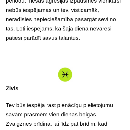
periodu. Tiešas agresijas izpausmes vienkārši
nebūs iespējamas un tev, visticamāk,
neradīsies nepieciešamība pasargāt sevi no
tās. Ļoti iespējams, ka šajā dienā nevarēsi
patiesi parādīt savus talantus.
Zivis
Tev būs iespēja rast pienācīgu pielietojumu
savām prasmēm vien dienas beigās.
Zvaigznes brīdina, lai līdz pat brīdim, kad