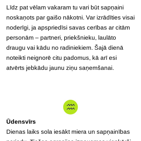
Līdz pat vēlam vakaram tu vari būt sapņaini
noskaņots par gaišo nākotni. Var izrādīties visai
noderīgi, ja apspriedīsi savas cerības ar citām
personām – partneri, priekšnieku, laulāto
draugu vai kādu no radiniekiem. Šajā dienā
noteikti neignorē citu padomus, kā arī esi
atvērts jebkādu jaunu ziņu saņemšanai.
Ūdensvīrs
Dienas laiks sola iesākt miera un sapņainības