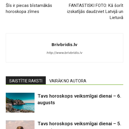
Šīs ir piecas bīstamākās
FANTASTISKI FOTO: Kā šorīt
horoskopa zīmes
izskatījās daudzviet Latvijā un
Lietuvā
Brivbridis.lv
http://www.brivbridis.lv
SAISTĪTIE RAKSTI
VAIRĀK NO AUTORA
Tavs horoskops veiksmīgai dienai – 6.
augusts
Tavs horoskops veiksmīgai dienai – 5.